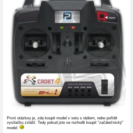
První otázkou je, zda koupit model v setu s rádiem, nebo pořídit
vysílačku zvlášť. Tedy pokud jste se rozhodli koupit "začátečnický"
model.