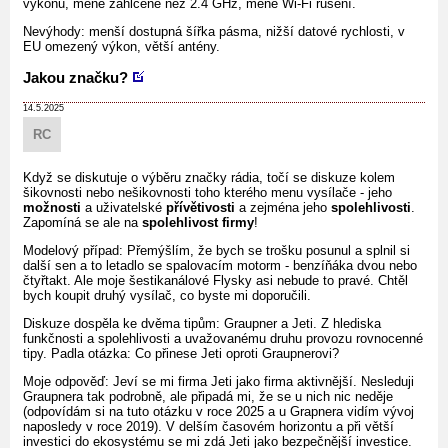
výkonu, méně zahlcené než 2.4 GHz, méně Wi-Fi rušení.
Nevýhody: menší dostupná šířka pásma, nižší datové rychlosti, v
EU omezený výkon, větší antény.
Jakou značku?
14.5.2025
RC
Když se diskutuje o výběru značky rádia, točí se diskuze kolem
šikovnosti nebo nešikovnosti toho kterého menu vysílače - jeho
možnosti
a uživatelské
přívětivosti
a zejména jeho
spolehlivosti
.
Zapomíná se ale na
spolehlivost firmy
!
Modelový případ: Přemýšlím, že bych se trošku posunul a splnil si
další sen a to letadlo se spalovacím motorm - benzíňáka dvou nebo
čtyřtakt. Ale moje šestikanálové Flysky asi nebude to pravé. Chtěl
bych koupit druhý vysílač, co byste mi doporučili.
Diskuze dospěla ke dvěma tipům: Graupner a Jeti. Z hlediska
funkčnosti a spolehlivosti a uvažovanému druhu provozu rovnocenné
tipy. Padla otázka: Co přinese Jeti oproti Graupnerovi?
Moje odpověď: Jeví se mi firma Jeti jako firma aktivnější. Nesleduji
Graupnera tak podrobně, ale připadá mi, že se u nich nic neděje
(odpovídám si na tuto otázku v roce 2025 a u Grapnera vidím vývoj
naposledy v roce 2019). V delším časovém horizontu a při větší
investici do ekosystému se mi zdá Jeti jako bezpečnější investice.