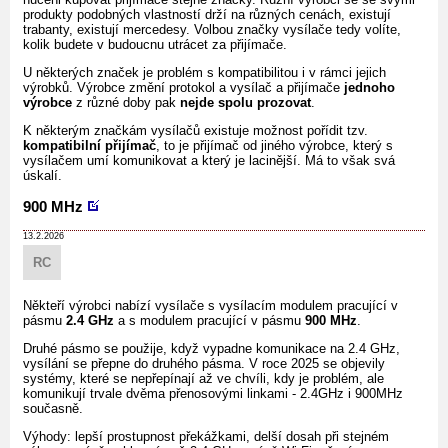
produkty podobných vlastností drží na různých cenách, existují
trabanty, existují mercedesy. Volbou značky vysílače tedy volíte,
kolik budete v budoucnu utrácet za přijímače.
U některých značek je problém s kompatibilitou i v rámci jejich
výrobků. Výrobce změní protokol a vysílač a přijímače
jednoho
výrobce
z různé doby pak
nejde spolu prozovat
.
K některým značkám vysílačů existuje možnost pořídit tzv.
kompatibilní přijímač
, to je přijímač od jiného výrobce, který s
vysílačem umí komunikovat a který je lacinější. Má to však svá
úskalí.
900 MHz
13.2.2026
RC
Někteří výrobci nabízí vysílače s vysílacím modulem pracující v
pásmu
2.4 GHz
a s modulem pracující v pásmu
900 MHz
.
Druhé pásmo se použije, když vypadne komunikace na 2.4 GHz,
vysílání se přepne do druhého pásma. V roce 2025 se objevily
systémy, které se nepřepínají až ve chvíli, kdy je problém, ale
komunikují trvale dvěma přenosovými linkami - 2.4GHz i 900MHz
současně.
Výhody: lepší prostupnost překážkami, delší dosah při stejném