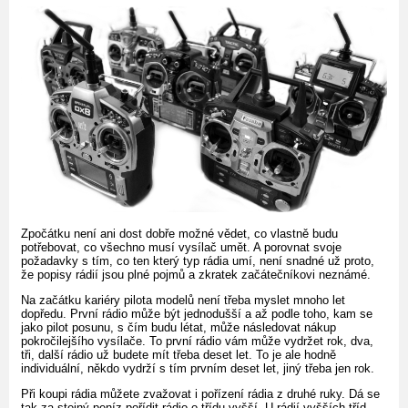
Zpočátku není ani dost dobře možné vědet, co vlastně budu
potřebovat, co všechno musí vysílač umět. A porovnat svoje
požadavky s tím, co ten který typ rádia umí, není snadné už proto,
že popisy rádií jsou plné pojmů a zkratek začátečníkovi neznámé.
Na začátku kariéry pilota modelů není třeba myslet mnoho let
dopředu. První rádio může být jednodušší a až podle toho, kam se
jako pilot posunu, s čím budu létat, může následovat nákup
pokročilejšího vysílače. To první rádio vám může vydržet rok, dva,
tři, další rádio už budete mít třeba deset let. To je ale hodně
individuální, někdo vydrží s tím prvním deset let, jiný třeba jen rok.
Při koupi rádia můžete zvažovat i pořízení rádia z druhé ruky. Dá se
tak za stejný peníz pořídit rádio o třídu vyšší. U rádií vyšších tříd