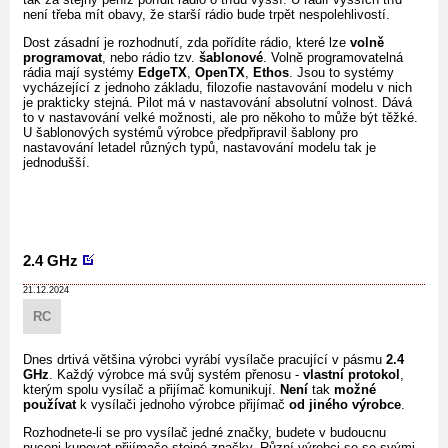
není třeba mít obavy, že starší rádio bude trpět nespolehlivostí.
Dost zásadní je rozhodnutí, zda pořídíte rádio, které lze
volně
programovat
, nebo rádio tzv.
šablonové
. Volně programovatelná
rádia mají systémy
EdgeTX
,
OpenTX
,
Ethos
. Jsou to systémy
vycházející z jednoho základu, filozofie nastavování modelu v nich
je prakticky stejná. Pilot má v nastavování absolutní volnost. Dává
to v nastavování velké možnosti, ale pro někoho to může být těžké.
U šablonových systémů výrobce předpřipravil šablony pro
nastavování letadel různých typů, nastavování modelu tak je
jednodušší.
2.4 GHz
21.12.2024
RC
Dnes drtivá většina výrobci vyrábí vysílače pracující v pásmu
2.4
GHz
. Každý výrobce má svůj systém přenosu -
vlastní protokol
,
kterým spolu vysílač a přijímač komunikují.
Není
tak
možné
používat
k vysílači jednoho výrobce přijímač
od jiného výrobce
.
Rozhodnete-li se pro vysílač jedné značky, budete v budoucnu
nuceni kupovat přijímače stejné značky. Různí výrobci se se svými