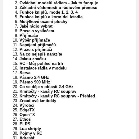
Ovládání modelů rádiem - Jak to funguje
Základní vědomosti o rádiovém přenosu
Funkce kniplů, mode 1, 2, 3, 4
Funkce kniplů a kormidel letadla
Motýlkové ocasní plochy
Jaké rádio vybrat
Praxe s vysílačem
Přijímače
Výběr přijímače
Napájení přijímačů
Praxe s přijímači
Na co nejspíš narazíte
Jakou značku
RC - Můj pohled na trh
Instalace rádia v modelu
Serva
Pásmo 2.4 GHz
Pásmo 900 MHz
Co se děje v oblasti 2.4 GHz
Kmitočty - kanály RC souprav
Kmitočty - kanály RC souprav - Přehled
Zrcadlové kmitočty
Výrobci
EdgeTX
OpenTX
Ethos
ELRS
Lua skripty
Pojmy v RC
Adresář