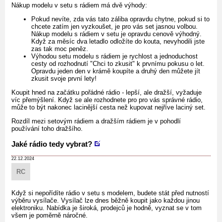
Nákup modelu v setu s rádiem má dvě výhody:
Pokud nevíte, zda vás tato záliba opravdu chytne, pokud si to
chcete zatím jen vyzkoušet, je pro vás set jasnou volbou.
Nákup modelu s rádiem v setu je opravdu cenově výhodný.
Když za měsíc dva letadlo odložíte do kouta, nevyhodili jste
zas tak moc peněz.
Výhodou setu modelu s rádiem je rychlost a jednoduchost
cesty od rozhodnutí "Chci to zkusit" k prvnímu pokusu o let.
Opravdu jeden den v krámě koupíte a druhý den můžete jít
zkusit svoje první lety!
Koupit hned na začátku pořádné rádio - lepší, ale dražší, vyžaduje
víc přemýšlení. Když se ale rozhodnete pro pro vás správné rádio,
může to být nakonec lacinější cesta než kupovat nejříve laciný set.
Rozdíl mezi setovým rádiem a dražším rádiem je v pohodlí
používání toho dražšího.
Jaké rádio tedy vybrat?
22.12.2024
RC
Když si nepořídíte rádio v setu s modelem, budete stát před nutností
výběru vysílače. Vysílač lze dnes běžně koupit jako každou jinou
elektroniku. Nabídka je široká, prodejců je hodně, vyznat se v tom
všem je poměrně náročné.