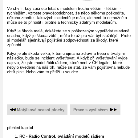
Ve chvíli, kdy začnete létat s modelem trochu větším - těžším -
rychlejším, vzroste pravděpodobnost, že něco někomu poškodíte,
někoho zraníte. Takových incidentů je málo, ale není to nemožné a
může se to přihodit i pilotně a technicky zdatným modelářům.
Když je škoda malá, dokážete se s poškozeným vypořádat relativně
snadno, když je škoda větší, může to už pro vás být složitější. Proto
si modeláři sjednávají pojištění zodpovědnosti za škody, které
způsobí.
Když je ale škoda velká, k tomu újma na zdraví a třeba s trvalými
následky, bude se incident vyšetřovat. A když při vyšetřování vyjde
najevo, že jste model řídili rádiem, které není v ČR legální, které
nebylo uvedeno na náš trh, může se stát, že vám pojišťovna nebude
chtít plnit. Nebo vám to přitíží u soudce.
Motýlkové ocasní plochy
Praxe s vysílačem
přehled kapitol:
RC - Radio Control, ovládání modelů rádiem