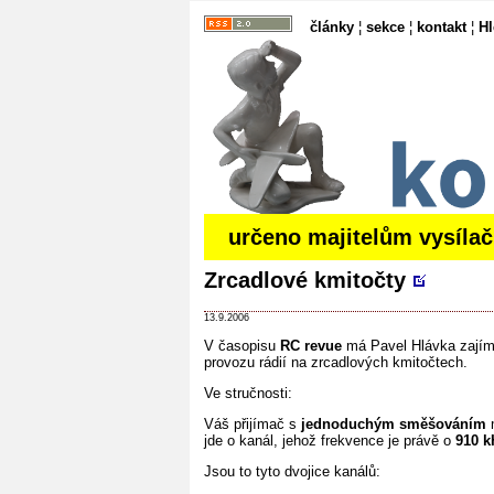
články
¦
sekce
¦
kontakt
¦
H
určeno majitelům vysíla
Zrcadlové kmitočty
13.9.2006
V časopisu
RC revue
má Pavel Hlávka zajím
provozu rádií na zrcadlových kmitočtech.
Ve stručnosti:
Váš přijímač s
jednoduchým směšováním
m
jde o kanál, jehož frekvence je právě o
910 k
Jsou to tyto dvojice kanálů: