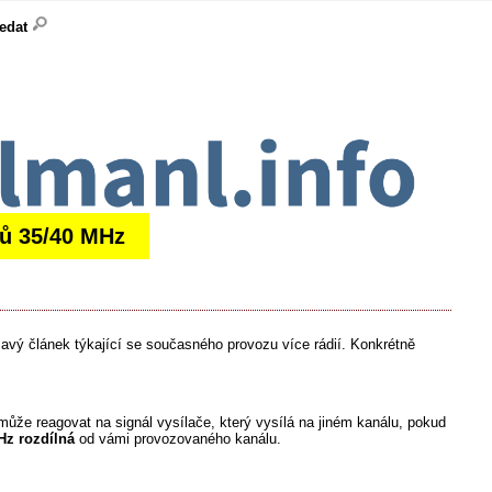
ledat
čů 35/40 MHz
avý článek týkající se současného provozu více rádií. Konkrétně
ůže reagovat na signál vysílače, který vysílá na jiném kanálu, pokud
Hz rozdílná
od vámi provozovaného kanálu.