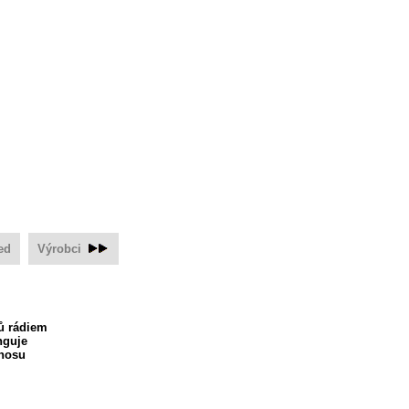
ed
Výrobci
ů rádiem
nguje
enosu