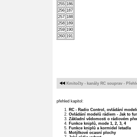
255
186
256
187
257
188
258
189
259
190
260
191
Kmitočty - kanály RC souprav - Přehl
přehled kapitol:
RC - Radio Control, ovládání model
Ovládání modelů rádiem - Jak to fu
Základní vědomosti o rádiovém př
Funkce kniplů, mode 1, 2, 3, 4
Funkce kniplů a kormidel letadla
Motýlkové ocasní plochy