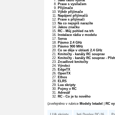
Jaké rádio vybrat
Praxe s vysílačem
Přijímače
Výběr přijímače
Napájení přijímačů
Praxe s přijímači
Na co nejspíš narazíte
Jakou značku
RC - Můj pohled na trh
Instalace rádia v modelu
Serva
Pásmo 2.4 GHz
Pásmo 900 MHz
Co se děje v oblasti 2.4 GHz
Kmitočty - kanály RC souprav
Kmitočty - kanály RC souprav - Pře
Zrcadlové kmitočty
Výrobci
EdgeTX
OpenTX
Ethos
ELRS
Lua skripty
Pojmy v RC
Adresář
RC - Co je tu nového
(zveřejněno v rubrice
Modely letadel
|
RC vy
LUA skripty
Jeti Duplex DC-16
Pr