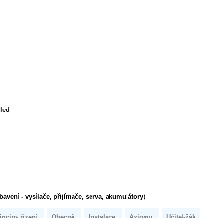
hled
bavení - vysílače, přijímače, serva, akumulátory
)
incipy řízení
Obecně
Instalace
Axiomy
Učitel-žák