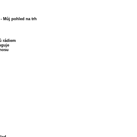
- Můj pohled na trh
ů rádiem
nguje
enosu
hled