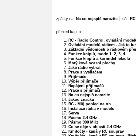
zpátky na:
Na co nejspíš narazíte
│ dál:
RC 
přehled kapitol:
RC - Radio Control, ovládání model
Ovládání modelů rádiem - Jak to fu
Základní vědomosti o rádiovém př
Funkce kniplů, mode 1, 2, 3, 4
Funkce kniplů a kormidel letadla
Motýlkové ocasní plochy
Jaké rádio vybrat
Praxe s vysílačem
Přijímače
Výběr přijímače
Napájení přijímačů
Praxe s přijímači
Na co nejspíš narazíte
Jakou značku
RC - Můj pohled na trh
Instalace rádia v modelu
Serva
Pásmo 2.4 GHz
Pásmo 900 MHz
Co se děje v oblasti 2.4 GHz
Kmitočty - kanály RC souprav
Kmitočty - kanály RC souprav - Pře