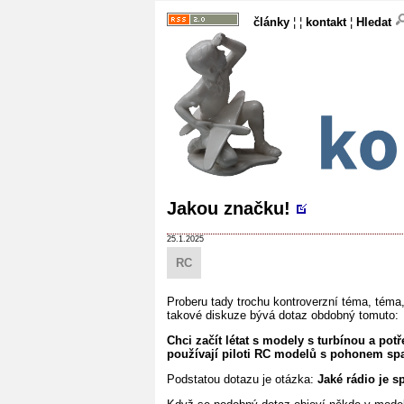
články
¦ ¦
kontakt
¦
Hledat
Jakou značku!
25.1.2025
RC
Proberu tady trochu kontroverzní téma, tém
takové diskuze bývá dotaz obdobný tomuto:
Chci začít létat s modely s turbínou a pot
používají piloti RC modelů s pohonem spa
Podstatou dotazu je otázka:
Jaké rádio je s