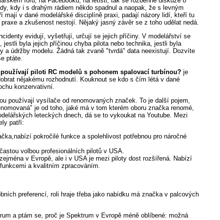
řském fóru, na Facebooku, na letišti, tak se rozběhne diskuze o
pady, kdy i s drahým rádiem někdo spadnul a naopak, že s levným
ří mají v dané modelářské disciplíně praxi, padají názory lidí, kteří tu
ta praxe a zkušenost nestojí. Nějaký jasný závěr se z toho udělat nedá.
cidenty evidují, vyšetřují, určují se jejich příčiny. V modelářství se
estli byla jejich příčinou chyba pilota nebo technika, jestli byla
by a údržby modelu. Žádná tak zvaně "tvrdá" data neexistují. Dozvíte
e ptáte.
 používají piloti RC modelů s pohonem spalovací turbínou?
je
 dobrat nějakému rozhodnutí. Kouknout se kdo s čím létá v dané
rochu konzervativní.
ou používají vysílače od renomovaných značek. To je další pojem,
"renomovaná" je od toho, jaké má v tom kterém oboru značka renomé,
 modelářských leteckých dnech, dá se to vykoukat na Youtube. Mezi
ly patří:
ačka,nabízí pokročilé funkce a spolehlivost potřebnou pro náročné
častou volbou profesionálních pilotů v USA.
zejména v Evropě, ale i v USA je mezi piloty dost rozšířená. Nabízí
 funkcemi a kvalitním zpracováním.
obních preferencí, roli hraje třeba jako nabídku má značka v palcových
trum a ptám se, proč je Spektrum v Evropě méně oblíbené: možná