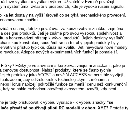
rádiové vysílání a vysílací výkon. Uživatelé v Evropě považují
ným systémůmx, zvláště v prostředích, kde je vysoké rušení signálu.
lika let dostaly na vyšší úroveň co se týká mechanického provedení.
 renomovanou značku.
vídám si ano, Jeti lze považovat za konzervativní značku, zejména
ií a designu produktů. Jeti je známé pro svou vysokou spolehlivost a
itu a konzervativní přístup k vývoji produktů. Jejich designy vysílačů
chanickou konstrukci, soustředí se na to, aby jejich produkty byly
ervativní přístup typické, důraz na kvalitu. Jeti nevydává nové modely
to revoluce. Adopce nových experimentálních funkcí je pomalejší.
 FrSky? FrSky je ve srovnání s konzervativnějšími značkami, jako je
na cenovou dostupnost. Nabízí produkty, které se často rychle
Jejich protokoly jako ACCST a novější ACCESS se neustále vyvíjejí,
ktualizacemi, aby udrželo krok s technologickými změnami a
 nebo Horus nabízejí pokročilé funkce za menší cenu než konkurenční
ka, kdy se náhle rozhodnou otevřený ekosystém uzavřít, kdy není
né je tedy přistupovat k výběru vysílače - k výběru značky
"se
lače převážně používají piloti RC modelů v oboru XYZ?
Protože ty