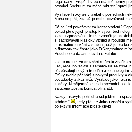
regulace v Evropě, Evropa má jiné normy pro 
protokol Spektrum za méně robustní oproti ji
Vysílače FrSky se v průběhu posledních něko
Mohu se ptát, zda už je mohu považovat za
Dá se Jeti považovat za konzervativní? Odpo
pokud jde o jejich přístup k vývoji technolog
kvalitu zpracování. Jeti se zaměřuje na stabil
si zachovávají klasický vzhled a robustní me
maximálně funkční a stabilní, což je pro konz
a firmwary tak často jako FrSky,evoluce mís
Podobně se dá asi mluvit i o Futabě.
Jak je na tom ve srovnání s těmito značkami
Jeti, více inovativní a zaměřovala se zprvu 
přizpůsobují novým trendům a technologiím. 
FrSky rychle přichází s novými produkty a a
požadavky zákazníků. Vysílače jako Taranis
značky. Nepříjemná je jejich obchodní politi
zaručena zpětná kompatibilita atd.
Každý takovýto pohled je subjektivní a správ
stádem"
, tedy ptát se
Jakou značku vysí
objektivní informace prostě chybí.