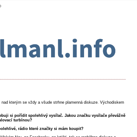
a, nad kterým se vždy a všude strhne plamenná diskuze. Východiskem
řebuji si pořídit spolehlivý vysílač. Jakou značku vysílače převážně
lovací turbínou?
polehlivé, rádio které značky si mám koupit?