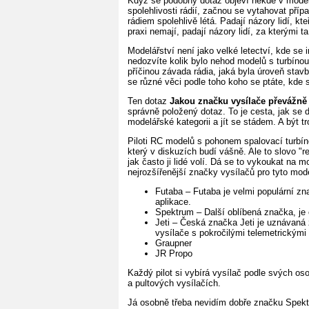
Když se podobný dotaz objeví někde v modelá
spolehlivosti rádií, začnou se vytahovat pří
rádiem spolehlivě létá. Padají názory lidí, kte
praxi nemají, padají názory lidí, za kterými 
Modelářství není jako velké letectví, kde se in
nedozvíte kolik bylo nehod modelů s turbínou, j
příčinou závada rádia, jaká byla úroveň stav
se různé věci podle toho koho se ptáte, kde s
Ten dotaz
Jakou značku vysílače převážně
správně položený dotaz. To je cesta, jak se
modelářské kategorii a jít se stádem. A být t
Piloti RC modelů s pohonem spalovací turbín
který v diskuzích budí vášně. Ale to slovo 
jak často ji lidé volí. Dá se to vykoukat na
nejrozšířenější značky vysílačů pro tyto mode
Futaba – Futaba je velmi populární zn
aplikace.
Spektrum – Další oblíbená značka, je 
Jeti – Česká značka Jeti je uznávaná 
vysílače s pokročilými telemetrickými
Graupner
JR Propo
Každý pilot si vybírá vysílač podle svých os
a pultových vysílačích.
Já osobně třeba nevidím dobře značku Spek