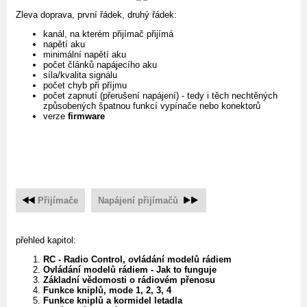
Zleva doprava, první řádek, druhý řádek:
kanál, na kterém přijímač přijímá
napětí aku
minimální napětí aku
počet článků napájecího aku
síla/kvalita signálu
počet chyb při příjmu
počet zapnutí (přerušení napájení) - tedy i těch nechtěných
způsobených špatnou funkcí vypínače nebo konektorů
verze
firmware
Přijímače
Napájení přijímačů
přehled kapitol:
RC - Radio Control, ovládání modelů rádiem
Ovládání modelů rádiem - Jak to funguje
Základní vědomosti o rádiovém přenosu
Funkce kniplů, mode 1, 2, 3, 4
Funkce kniplů a kormidel letadla