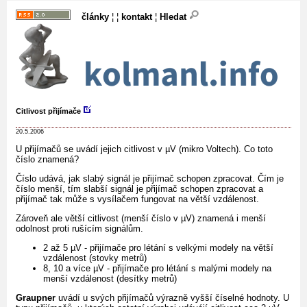
články
¦ ¦
kontakt
¦
Hledat
Citlivost přijímače
20.5.2006
U přijímačů se uvádí jejich citlivost v µV (mikro Voltech). Co toto
číslo znamená?
Číslo udává, jak slabý signál je přijímač schopen zpracovat. Čím je
číslo menší, tím slabší signál je přijímač schopen zpracovat a
přijímač tak může s vysílačem fungovat na větší vzdálenost.
Zároveň ale větší citlivost (menší číslo v µV) znamená i menší
odolnost proti rušícím signálům.
2 až 5 µV - přijímače pro létání s velkými modely na větší
vzdálenost (stovky metrů)
8, 10 a více µV - přijímače pro létání s malými modely na
menší vzdálenost (desítky metrů)
Graupner
uvádí u svých přijímačů výrazně vyšší číselné hodnoty. U