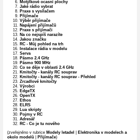
Motýlkové ocasní plochy
Jaké rádio vybrat
Praxe s vysílačem
Přijímače
Výběr přijímače
Napájení přijímačů
Praxe s přijímači
Na co nejspíš narazíte
Jakou značku
RC - Můj pohled na trh
Instalace rádia v modelu
Serva
Pásmo 2.4 GHz
Pásmo 900 MHz
Co se děje v oblasti 2.4 GHz
Kmitočty - kanály RC souprav
Kmitočty - kanály RC souprav - Přehled
Zrcadlové kmitočty
Výrobci
EdgeTX
OpenTX
Ethos
ELRS
Lua skripty
Pojmy v RC
Adresář
RC - Co je tu nového
(zveřejněno v rubrice
Modely letadel
|
Elektronika v modelech a
okolo modelů
|
Přijímače
)