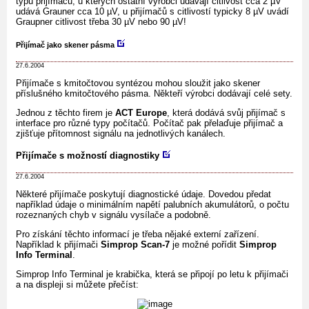
typu přijímačů, u kterých ostatní výrobci udávájí citlivost cca 2 µV
udává Grauner cca 10 µV, u přijímačů s citlivostí typicky 8 µV uvádí
Graupner citlivost třeba 30 µV nebo 90 µV!
Přijímač jako skener pásma
27.6.2004
Přijímače s kmitočtovou syntézou mohou sloužit jako skener
příslušného kmitočtového pásma. Někteří výrobci dodávají celé sety.
Jednou z těchto firem je
ACT Europe
, která dodává svůj přijímač s
interface pro různé typy počítačů. Počítač pak přelaďuje přijímač a
zjišťuje přítomnost signálu na jednotlivých kanálech.
Přijímače s možností diagnostiky
27.6.2004
Některé přijímače poskytují diagnostické údaje. Dovedou předat
například údaje o minimálním napětí palubních akumulátorů, o počtu
rozeznaných chyb v signálu vysílače a podobně.
Pro získání těchto informací je třeba nějaké externí zařízení.
Například k přijímači
Simprop
Scan-7
je možné pořídit
Simprop
Info Terminal
.
Simprop Info Terminal je krabička, která se připojí po letu k přijímači
a na displeji si můžete přečíst: