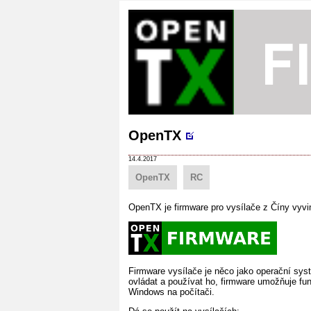
OpenTX
14.4.2017
OpenTX
RC
OpenTX je firmware pro vysílače z Číny vyvin
Firmware vysílače je něco jako operační sys
ovládat a používat ho, firmware umožňuje fu
Windows na počítači.