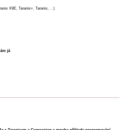
ranis X9E, Taranis+, Taranis, ...)
lám já
2.1x s Taranisem a Companion s mnoha příklady programování