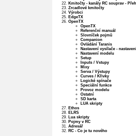
Kmitočty - kanály RC souprav - Pře
Zrcadlové kmitočty
Výrobci
EdgeTX
OpenTX
OpenTX
Referenční manuál
Slovníček pojmů
Companion
Ovládání Taranis
Nastavení vysílače - nastave
Nastavení modelu
Setup
Inputs / Vstupy
Mixy
Serva / Výstupy
Curves / Křivky
Logické spínače
Speciální funkce
Provoz modelu
Ostatní
SD karta
LUA skripty
Ethos
ELRS
Lua skripty
Pojmy v RC
Adresář
RC - Co je tu nového