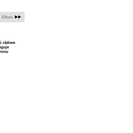
Ethos
ů rádiem
nguje
enosu