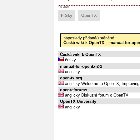
8.5.2020
FrSky
OpenTX
naposledy přidané/změněné
Česká wiki k OpenTX
manual-for-open
Česká wiki k OpenTX
česky
manual-for-opentx-2-2
anglicky
open-tx.org
anglicky Welcome to OpenTX, Improving
openrcforums
anglicky Diskuzní fórum o OpenTX
OpenTX University
anglicky