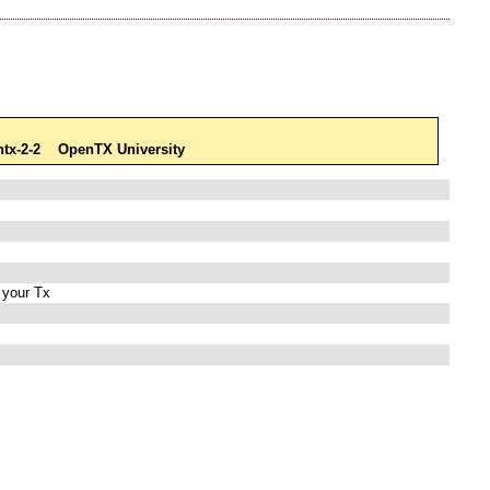
tx-2-2
OpenTX University
 your Tx