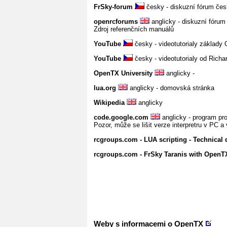
FrSky-forum
česky - diskuzní fórum če
openrcforums
anglicky - diskuzní fórum
Zdroj referenčních manuálů
YouTube
česky - videotutorialy základ
YouTube
česky - videotutorialy od Rich
OpenTX University
anglicky -
lua.org
anglicky - domovská stránka
Wikipedia
anglicky
code.google.com
anglicky - program pr
Pozor, může se lišit verze interpretru v PC a 
rcgroups.com - LUA scripting - Technical
rcgroups.com - FrSky Taranis with Open
Weby s informacemi o OpenTX