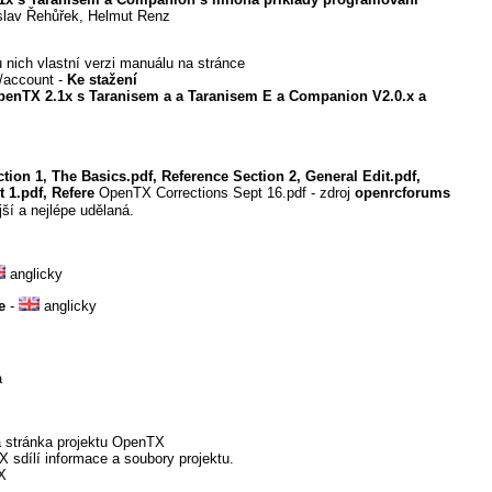
oslav Řehůřek, Helmut Renz
 nich vlastní verzi manuálu na stránce
s/account -
Ke stažení
OpenTX 2.1x s Taranisem a a Taranisem E a Companion V2.0.x a
tion 1, The Basics.pdf, Reference Section 2, General Edit.pdf,
 1.pdf, Refere
OpenTX Corrections Sept 16.pdf - zdroj
openrcforums
ší a nejlépe udělaná.
anglicky
de
-
anglicky
a
 stránka projektu OpenTX
TX sdílí informace a soubory projektu.
X