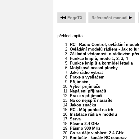
EdgeTX
Referenční manuál
přehled kapitol:
RC - Radio Control, ovládání model
Ovládání modelů rádiem - Jak to fu
Základní vědomosti o rádiovém př
Funkce kniplů, mode 1, 2, 3, 4
Funkce kniplů a kormidel letadla
Motýlkové ocasní plochy
Jaké rádio vybrat
Praxe s vysílačem
Přijímače
Výběr přijímače
Napájení přijímačů
Praxe s přijímači
Na co nejspíš narazíte
Jakou značku
RC - Můj pohled na trh
Instalace rádia v modelu
Serva
Pásmo 2.4 GHz
Pásmo 900 MHz
Co se děje v oblasti 2.4 GHz
Kmitočty - kanály RC souprav