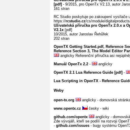
[pdf]
- 9/2015, pro OpenTx V2.13, autor Jar
161 stran
RC Studio poskytuje po zakoupení vysílače u
https://
rcstudio.cz
/cs/module/digitalproduct
Uživatelská příručka pro OpenTx 2.0.x a 
V2.1x
[pdf]
10/2015, autor Jaroslav Řehůřek
202 stran
OpenTX Getting Started.pdf, Reference Sec
Reference Section 3, The Model Editor Part
anglicky Referenční příručka asi nejúplněj
Manuál OpenTx 2.2
-
anglicky
OpenTX 2.1 Lua Reference Guide [pdf]
-
Lua Scripting in OpenTX - Reference Gui
Weby
open-tx.org
anglicky - domovská stránk
www.opentx.cz
česky - wiki
github.com/opentx
anglicky - domovská
Zde vývojáři, kteří se podílí na rozvoji Open
-
github.com/issues
- bugy systému OpenT