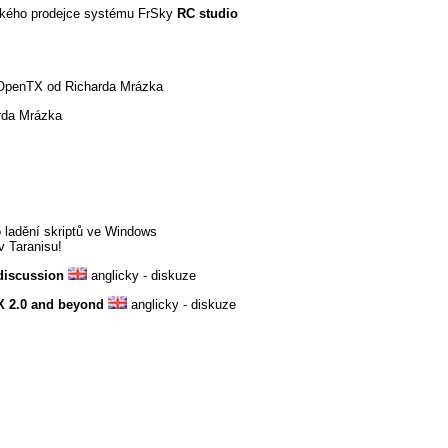
ského prodejce systému FrSky
RC studio
y OpenTX od Richarda Mrázka
arda Mrázka
o ladění skriptů ve Windows
v Taranisu!
 discussion
anglicky - diskuze
TX 2.0 and beyond
anglicky - diskuze