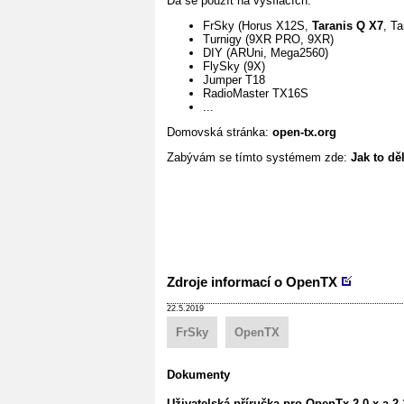
Dá se použít na vysílačích:
FrSky (Horus X12S,
Taranis Q X7
, Ta
Turnigy (9XR PRO, 9XR)
DIY (ARUni, Mega2560)
FlySky (9X)
Jumper T18
RadioMaster TX16S
...
Domovská stránka:
open-tx.org
Zabývám se tímto systémem zde:
Jak to dě
Zdroje informací o OpenTX
22.5.2019
FrSky
OpenTX
Dokumenty
Uživatelská příručka pro OpenTx 2.0.x a 