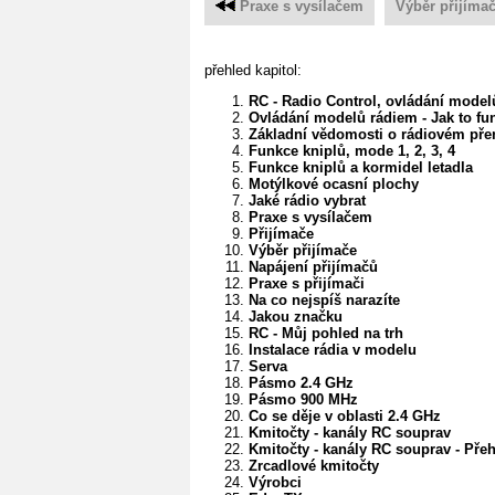
Praxe s vysílačem
Výběr přijíma
přehled kapitol:
RC - Radio Control, ovládání model
Ovládání modelů rádiem - Jak to fu
Základní vědomosti o rádiovém př
Funkce kniplů, mode 1, 2, 3, 4
Funkce kniplů a kormidel letadla
Motýlkové ocasní plochy
Jaké rádio vybrat
Praxe s vysílačem
Přijímače
Výběr přijímače
Napájení přijímačů
Praxe s přijímači
Na co nejspíš narazíte
Jakou značku
RC - Můj pohled na trh
Instalace rádia v modelu
Serva
Pásmo 2.4 GHz
Pásmo 900 MHz
Co se děje v oblasti 2.4 GHz
Kmitočty - kanály RC souprav
Kmitočty - kanály RC souprav - Pře
Zrcadlové kmitočty
Výrobci