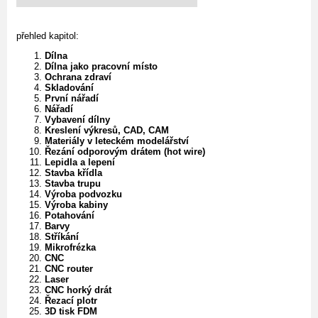
přehled kapitol:
Dílna
Dílna jako pracovní místo
Ochrana zdraví
Skladování
První nářadí
Nářadí
Vybavení dílny
Kreslení výkresů, CAD, CAM
Materiály v leteckém modelářství
Řezání odporovým drátem (hot wire)
Lepidla a lepení
Stavba křídla
Stavba trupu
Výroba podvozku
Výroba kabiny
Potahování
Barvy
Stříkání
Mikrofrézka
CNC
CNC router
Laser
CNC horký drát
Řezací plotr
3D tisk FDM