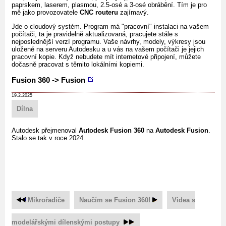
paprskem, laserem, plasmou, 2.5-osé a 3-osé obrábění. Tím je pro
mě jako provozovatele
CNC routeru
zajímavý.
Jde o cloudový systém. Program má "pracovní" instalaci na vašem
počítači, ta je pravidelně aktualizovaná, pracujete stále s
nejposlednější verzí programu. Vaše návrhy, modely, výkresy jsou
uložené na serveru Autodesku a u vás na vašem počítači je jejich
pracovní kopie. Když nebudete mít internetové připojení, můžete
dočasně pracovat s těmito lokálními kopiemi.
Fusion 360 -> Fusion
19.2.2025
Dílna
Autodesk přejmenoval
Autodesk Fusion 360
na
Autodesk Fusion
.
Stalo se tak v roce 2024.
Mikrořadiče
Naučím se Fusion 360!
Videa s
modelářskými dílenskými postupy