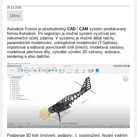
25.12.2018
Dílna
Autodesk Fusion je plnohodnotný
CAD
/
CAM
systém produkovaný
firmou Autodesk. Po registraci je možné systém využívat pro
nekomerční účely zdarma. V systému je možné dělat náčrty,
parametrické modelování, volnoplošné modelování (T-Splines),
importovat a editovat povrchovéh sítě (mesh), modelovat sestavy,
modelovat plechové díly, vytvářet výrobní 2D výkresy, animace,
rendering a plno dalšího.
Podporuje 3D tisk (vrstvení, podpory...), soustružení, řezání vodním