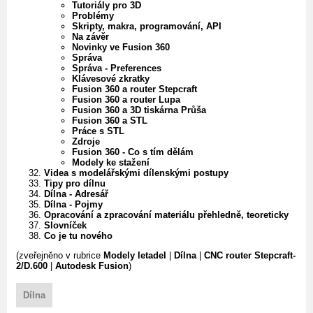
Tutoriály pro 3D
Problémy
Skripty, makra, programování, API
Na závěr
Novinky ve Fusion 360
Správa
Správa - Preferences
Klávesové zkratky
Fusion 360 a router Stepcraft
Fusion 360 a router Lupa
Fusion 360 a 3D tiskárna Průša
Fusion 360 a STL
Práce s STL
Zdroje
Fusion 360 - Co s tím dělám
Modely ke stažení
Videa s modelářskými dílenskými postupy
Tipy pro dílnu
Dílna - Adresář
Dílna - Pojmy
Opracování a zpracování materiálu přehledně, teoreticky
Slovníček
Co je tu nového
(zveřejněno v rubrice
Modely letadel
|
Dílna
|
CNC router Stepcraft-
2/D.600
|
Autodesk Fusion
)
Dílna