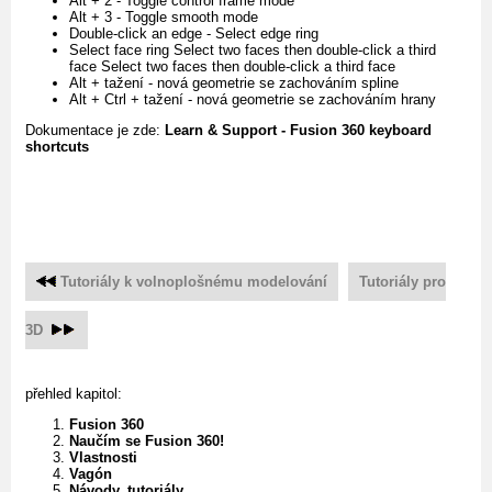
Alt + 2 - Toggle control frame mode
Alt + 3 - Toggle smooth mode
Double-click an edge - Select edge ring
Select face ring Select two faces then double-click a third
face Select two faces then double-click a third face
Alt + tažení - nová geometrie se zachováním spline
Alt + Ctrl + tažení - nová geometrie se zachováním hrany
Dokumentace je zde:
Learn & Support - Fusion 360 keyboard
shortcuts
Tutoriály k volnoplošnému modelování
Tutoriály pro
3D
přehled kapitol:
Fusion 360
Naučím se Fusion 360!
Vlastnosti
Vagón
Návody, tutoriály