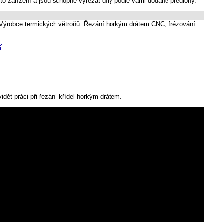
to zařízení a jsou schopné vyřezat díly podle vámi dodané předlohy.
 Výrobce termických větroňů. Řezání horkým drátem CNC, frézování
dět práci při řezání křídel horkým drátem.