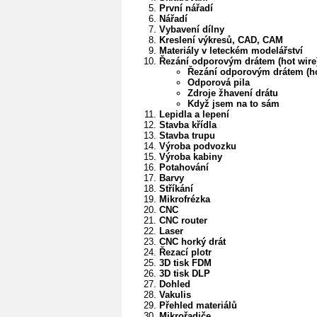
První nářadí
Nářadí
Vybavení dílny
Kreslení výkresů, CAD, CAM
Materiály v leteckém modelářství
Řezání odporovým drátem (hot wire
Řezání odporovým drátem (ho
Odporová pila
Zdroje žhavení drátu
Když jsem na to sám
Lepidla a lepení
Stavba křídla
Stavba trupu
Výroba podvozku
Výroba kabiny
Potahování
Barvy
Stříkání
Mikrofrézka
CNC
CNC router
Laser
CNC horký drát
Řezací plotr
3D tisk FDM
3D tisk DLP
Dohled
Vakulis
Přehled materiálů
Mikrořadiče