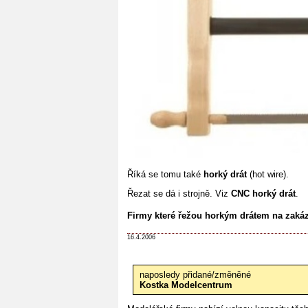
Říká se tomu také
horký drát
(hot wire).
Řezat se dá i strojně. Viz
CNC horký drát
.
Firmy které řežou horkým drátem na zaká
16.4.2006
naposledy přidané/změněné
Kostka Modelcentrum