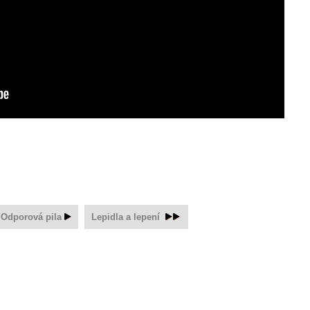
Odporová pila
Lepidla a lepení