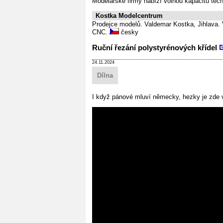
Modelářské firmy nabízí volnou kapacitu těch
Kostka Modelcentrum
Prodejce modelů. Valdemar Kostka, Jihlava.
CNC.
česky
Ruční řezání polystyrénových křídel
24.11.2024
Dílna
I když pánové mluví německy, hezky je zde vi