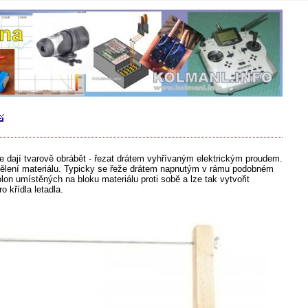
e dají tvarově obrábět - řezat drátem vyhřívaným elektrickým proudem.
ddělení materiálu. Typicky se řeže drátem napnutým v rámu podobném
lon umístěných na bloku materiálu proti sobě a lze tak vytvořit
o křídla letadla.