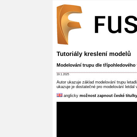
Tutoriály kreslení modelů
Modelování trupu dle třípohledového
19.1.2025
Autor ukazuje základ modelování trupu letadla
ukazuje je dostatečné pro modelování letdal 
anglicky
možnost zapnout české titulk