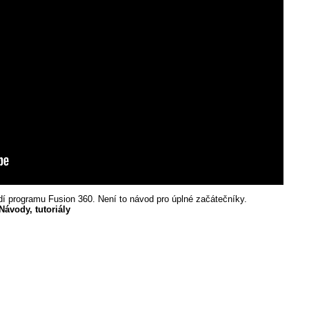
edí programu Fusion 360. Není to návod pro úplné začátečníky.
Návody, tutoriály