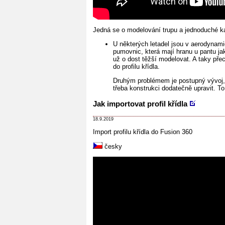
Jedná se o modelování trupu a jednoduché ka
U některých letadel jsou v aerodynamic
pumovnic, která mají hranu u pantu ja
už o dost těžší modelovat. A taky pře
do profilu křídla.
Druhým problémem je postupný vývoj, k
třeba konstrukci dodatečně upravit. 
Jak importovat profil křídla
18.9.2019
Import profilu křídla do Fusion 360
česky