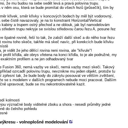
no, že mu budou na sebe sedět levá a pravá polovina trupu.
 v něm osu, která se bude promítat do všech řezů (průsečík), tím by
a směr křivek, směr křivky v koncových bodech by měl být vodorovný,
 sebe čistě navazovaly, je na to konstraint Horizontal/Vertical
em kabiny a trupem ostrý přechod a ne oblouk, jak byl namodelovám
ra středem trupu nekryje se svislou středovou čarou řezu A, posune řez
e špatné rovině, řeší to tak, že založí další skeč a do něho tvar řezu
t rovinu toho skeče, takhle má skeč navíc, při korekcích bude křivku
místě
je vidět že jeho dělící rovina neni rovina, ale "křivule"!
ní profil křídla, ale obrys vřetena na konci křídla, to je ale podružné, my
 exaktním profilem a ne jen odhadovaný tvar
ve Fusion 360, nemá vazby ve skeči, nemá vazby mezi skeči. Takový
říklad ozrcadlí polovinu trupu, nevznikne mu jeden objekt, protože tu
ení zpřesní tak, že bude body do zákrytu posouvat ve větším zvětšení,
, že se s modelem v dalších programech nebude moci pracovat. Dalším
ně upravovat, bude se mu nekontrolovatelně kazit.
edí kolmosti
yjou význačné body viditelné zboku a shora - nesedí průměty jedné
éně do čelního pohledu
řesné
 výkresu - volnoplošné modelování