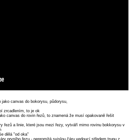
 jako canvas do bokorysu, půdorysu,
y
í zrcadlením, to je ok
ako canvas do rovin řezů, to znamená že musí opakovaně řešit
y řezů a linie, které jsou mezi řezy, vytváří mimo rovinu bokkorysu v
h
e dělá "od oka"
áry prvního řezu - nepromítá svislou čáru vedoucí středem trupu z