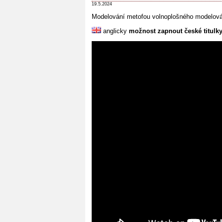
19.5.2024
Modelování metofou volnoplošného modelová
anglicky
možnost zapnout české titulk