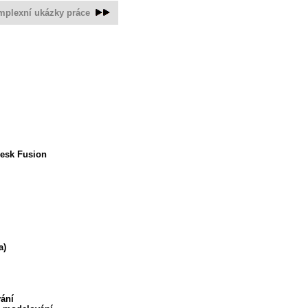
plexní ukázky práce
desk Fusion
a)
ání