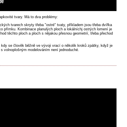
pkovité tvary. Má to dva problémy:
kých tvarech skryty třeba "ostré" tvaty, příkladem jsou třeba dvířka
ko přímku. Kombinace planulých ploch a lokálníchj ostrých lomení je
chod těchto ploch a ploch s nějakou přesnou geometrií, třeba přechod
dy se člověk běžně ve vývoji vrací o několik kroků zpátky, když je
To s volnoplošným modelováním není jednoduché.