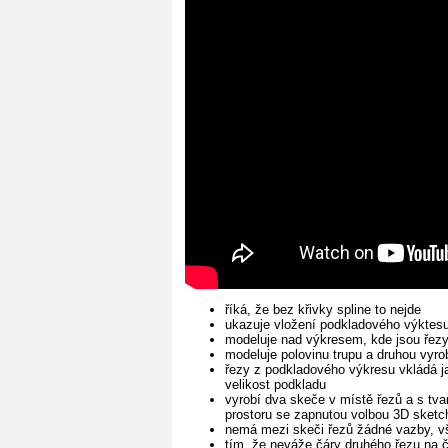
říká, že bez křivky spline to nejde
ukazuje vložení podkladového výktesu
modeluje nad výkresem, kde jsou řez
modeluje polovinu trupu a druhou vyrob
řezy z podkladového výkresu vkládá j
velikost podkladu
vyrobí dva skeče v místě řezů a s tvar
prostoru se zapnutou volbou 3D sketc
nemá mezi skeči řezů žádné vazby, vš
tím, že neváže čáry druhého řezu na č