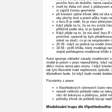
prvního řezu do druhého, nemá zaruče
mohl by třeba mít skeč s půdorysem a
si zajistil čistotu geometrie
při kreslení spline křivek dělá od ok
aby plochy levé a pravé půlky trupu na
u řezu B je vidět, že je mezi překryt
když přijde na to, že se mu svislá čá
přibližně podle oka, to je špatně!
Když přijde na to, že má skeč řezu B v
promítne, správně by bylo předefinova
měnit ve skeči, co je na nesprávném 
26:39 - když se podívá na model shora, 
34:58 - profil křídla, který modeluje ne
stejně potřebujeme modelovat křídlo s
Autor ignoruje základní zásady modelování 
model je potom v praxi nepoužitelný, když nap
dělící rovinu nemá jako rovinu. I když kresl
tak tyto libovolně malé nepřesnosti způsobí
důsledkem bude, že když bude model dodateč
Poznámky z praxe:
v třípohledových výkresech často nes
nesedí velikosti pohledů nebo se nekr
věci do bokorysu a půdorysu, ještě m
průměty křivek do pohledů bývají nep
Modelování trupu dle třípohledového