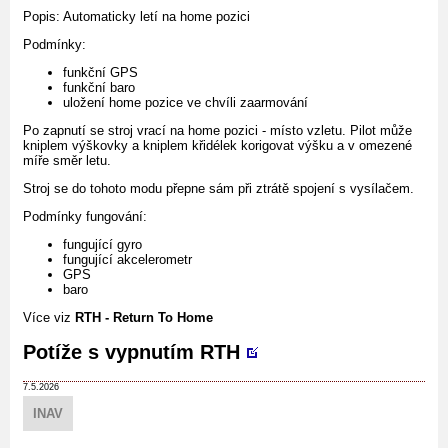
Popis: Automaticky letí na home pozici
Podmínky:
funkční GPS
funkční baro
uložení home pozice ve chvíli zaarmování
Po zapnutí se stroj vrací na home pozici - místo vzletu. Pilot může
kniplem výškovky a kniplem křidélek korigovat výšku a v omezené
míře směr letu.
Stroj se do tohoto modu přepne sám při ztrátě spojení s vysílačem.
Podmínky fungování:
fungující gyro
fungující akcelerometr
GPS
baro
Více viz
RTH - Return To Home
Potíže s vypnutím RTH
7.5.2026
INAV