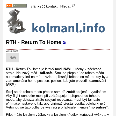
články
¦ ¦
kontakt
¦
Hledat
RTH - Return To Home
23.10.2022
INAV
RTH
-
R
eturn
T
o
H
ome je letový mód
INAVu
určený k záchraně
stroje. Nouzový mód -
fail-safe
. Stroj po přepnutí do tohoto módu
automaticky letí na místo vzletu, přesněji řečeno na místo, kdy byla
zaznamenána home position, pozice, kde jste provedli zaarmování
(
ARM
).
Stroj se do tohoto modu přepne sám při ztrátě spojení s vysílačem.
Aby flight controller mohl při ztrátě spojení přepnout do tohopto
modu, aby dokázal ztrátu spojení rozpoznat, musí být fail-safe
přijímače nastaveno tak, aby přijímač přestal posílat polohu kniplů.
Většinou se tato volby ve vysílači pro fail-safe jmenuje "
no pulses
".
Pilot může kniplem výškovky a kniplem křidélek korigovat výšku a v