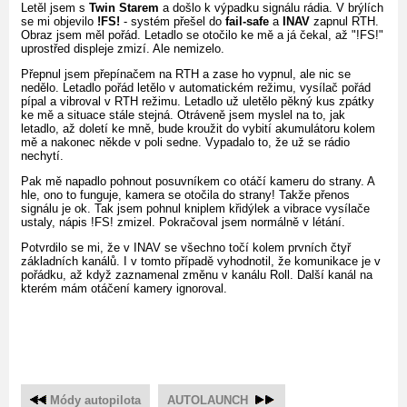
Letěl jsem s
Twin Starem
a došlo k výpadku signálu rádia. V brýlích
se mi objevilo
!FS!
- systém přešel do
fail-safe
a
INAV
zapnul RTH.
Obraz jsem měl pořád. Letadlo se otočilo ke mě a já čekal, až "!FS!"
uprostřed displeje zmizí. Ale nemizelo.
Přepnul jsem přepínačem na RTH a zase ho vypnul, ale nic se
nedělo. Letadlo pořád letělo v automatickém režimu, vysílač pořád
pípal a vibroval v RTH režimu. Letadlo už uletělo pěkný kus zpátky
ke mě a situace stále stejná. Otráveně jsem myslel na to, jak
letadlo, až doletí ke mně, bude kroužit do vybití akumulátoru kolem
mě a nakonec někde v poli sedne. Vypadalo to, že už se rádio
nechytí.
Pak mě napadlo pohnout posuvníkem co otáčí kameru do strany. A
hle, ono to funguje, kamera se otočila do strany! Takže přenos
signálu je ok. Tak jsem pohnul kniplem křidýlek a vibrace vysílače
ustaly, nápis !FS! zmizel. Pokračoval jsem normálně v létání.
Potvrdilo se mi, že v INAV se všechno točí kolem prvních čtyř
základních kanálů. I v tomto případě vyhodnotil, že komunikace je v
pořádku, až když zaznamenal změnu v kanálu Roll. Další kanál na
kterém mám otáčení kamery ignoroval.
Módy autopilota
AUTOLAUNCH