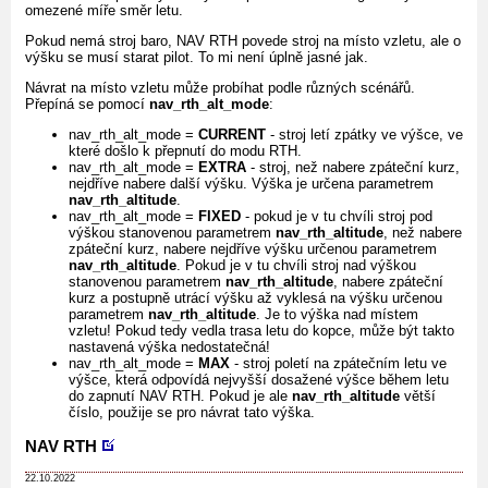
omezené míře směr letu.
Pokud nemá stroj baro, NAV RTH povede stroj na místo vzletu, ale o
výšku se musí starat pilot. To mi není úplně jasné jak.
Návrat na místo vzletu může probíhat podle různých scénářů.
Přepíná se pomocí
nav_rth_alt_mode
:
nav_rth_alt_mode =
CURRENT
- stroj letí zpátky ve výšce, ve
které došlo k přepnutí do modu RTH.
nav_rth_alt_mode =
EXTRA
- stroj, než nabere zpáteční kurz,
nejdříve nabere další výšku. Výška je určena parametrem
nav_rth_altitude
.
nav_rth_alt_mode =
FIXED
- pokud je v tu chvíli stroj pod
výškou stanovenou parametrem
nav_rth_altitude
, než nabere
zpáteční kurz, nabere nejdříve výšku určenou parametrem
nav_rth_altitude
. Pokud je v tu chvíli stroj nad výškou
stanovenou parametrem
nav_rth_altitude
, nabere zpáteční
kurz a postupně utrácí výšku až vyklesá na výšku určenou
parametrem
nav_rth_altitude
. Je to výška nad místem
vzletu! Pokud tedy vedla trasa letu do kopce, může být takto
nastavená výška nedostatečná!
nav_rth_alt_mode =
MAX
- stroj poletí na zpátečním letu ve
výšce, která odpovídá nejvyšší dosažené výšce během letu
do zapnutí NAV RTH. Pokud je ale
nav_rth_altitude
větší
číslo, použije se pro návrat tato výška.
NAV RTH
22.10.2022