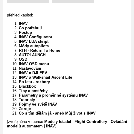
přehled kapitol:
INAV
Co potřebuji
Postup
INAV Configurator
INAV LUA skript
Módy autopilota
RTH - Return To Home
AUTOLAUNCH
OSD
INAV OSD menu
Nastavování
INAV a DJI FPV
INAV a Walksnail Ascent Lite
Po letu - rozbory
Blackbox
Tipy a postřehy
Parametry a proměnné systému INAV
Tutorialy
Pojmy ve světě INAV
Zdroje
Co s tím dělám já - aneb Můj život s INAV
(zveřejněno v rubrice
Modely letadel
|
Flight Controllery - Ovládání
modelů automatem
|
INAV
)