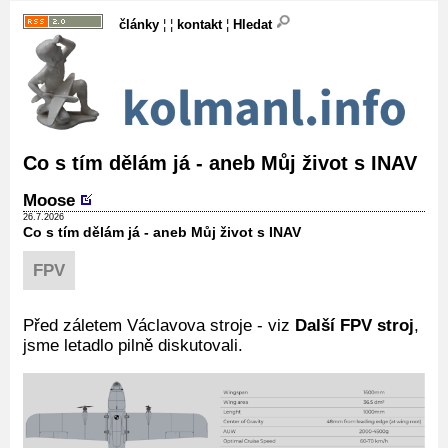
články
¦ ¦
kontakt
¦
Hledat
Co s tím dělám já - aneb Můj život s INAV
Moose
26.7.2026
Co s tím dělám já - aneb Můj život s INAV
FPV
Před záletem Václavova stroje - viz
Další FPV stroj
,
jsme letadlo pilně diskutovali.