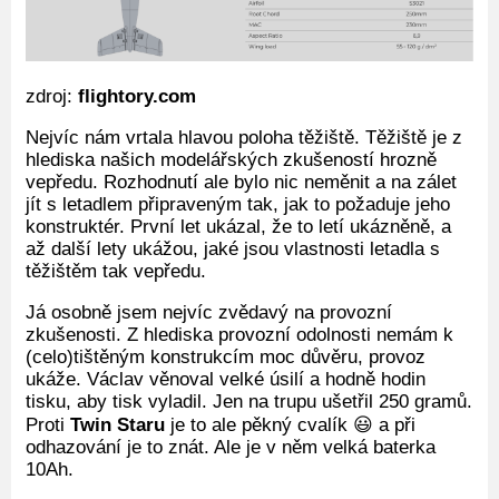
zdroj:
flightory.com
Nejvíc nám vrtala hlavou poloha těžiště. Těžiště je z
hlediska našich modelářských zkušeností hrozně
vepředu. Rozhodnutí ale bylo nic neměnit a na zálet
jít s letadlem připraveným tak, jak to požaduje jeho
konstruktér. První let ukázal, že to letí ukázněně, a
až další lety ukážou, jaké jsou vlastnosti letadla s
těžištěm tak vepředu.
Já osobně jsem nejvíc zvědavý na provozní
zkušenosti. Z hlediska provozní odolnosti nemám k
(celo)tištěným konstrukcím moc důvěru, provoz
ukáže. Václav věnoval velké úsilí a hodně hodin
tisku, aby tisk vyladil. Jen na trupu ušetřil 250 gramů.
Proti
Twin Staru
je to ale pěkný cvalík 😃 a při
odhazování je to znát. Ale je v něm velká baterka
10Ah.