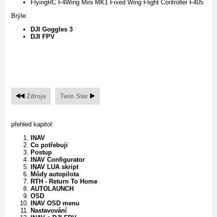
FlyingRC F4Wing Mini MK1 Fixed Wing Flight Controller F405
Brýle:
DJI Goggles 3
DJI FPV
Zdroje
Twin Star
přehled kapitol:
INAV
Co potřebuji
Postup
INAV Configurator
INAV LUA skript
Módy autopilota
RTH - Return To Home
AUTOLAUNCH
OSD
INAV OSD menu
Nastavování