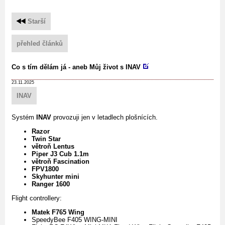
Starší
přehled článků
Co s tím dělám já - aneb Můj život s INAV
23.11.2025
INAV
Systém
INAV
provozuji jen v letadlech plošnících.
Razor
Twin Star
větroň Lentus
Piper J3 Cub 1.1m
větroň Fascination
FPV1800
Skyhunter mini
Ranger 1600
Flight controllery:
Matek F765 Wing
SpeedyBee F405 WING-MINI