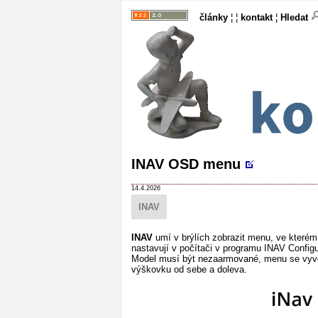
články
¦ ¦
kontakt
¦
Hledat
INAV OSD menu
14.4.2026
INAV
INAV
umí v brýlích zobrazit menu, ve kterém 
nastavují v počítači v programu INAV Configur
Model musí být nezaarmované, menu se vyvolá
výškovku od sebe a doleva.