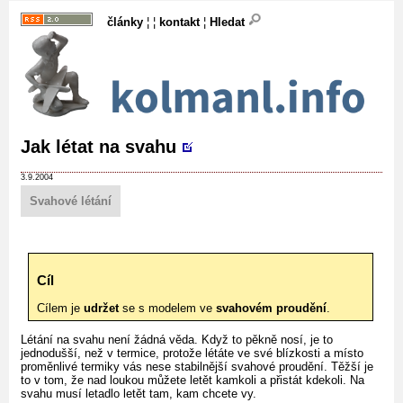
články
¦ ¦
kontakt
¦
Hledat
Jak létat na svahu
3.9.2004
Svahové létání
Cíl
Cílem je
udržet
se s modelem ve
svahovém proudění
.
Létání na svahu není žádná věda. Když to pěkně nosí, je to
jednodušší, než v termice, protože létáte ve své blízkosti a místo
proměnlivé termiky vás nese stabilnější svahové proudění. Těžší je
to v tom, že nad loukou můžete letět kamkoli a přistát kdekoli. Na
svahu musí letadlo letět tam, kam chcete vy.