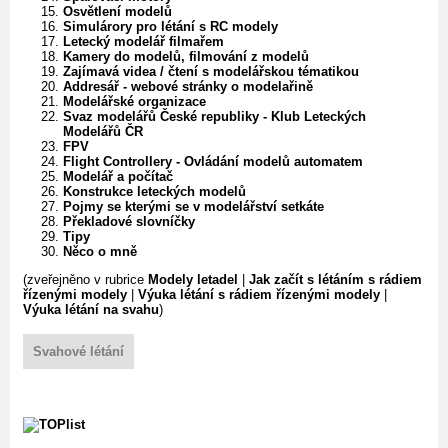
Osvětlení modelů
Simulárory pro létání s RC modely
Letecký modelář filmařem
Kamery do modelů, filmování z modelů
Zajímavá videa / čtení s modelářskou tématikou
Addresář - webové stránky o modelařině
Modelářské organizace
Svaz modelářů České republiky - Klub Leteckých
Modelářů ČR
FPV
Flight Controllery - Ovládání modelů automatem
Modelář a počítač
Konstrukce leteckých modelů
Pojmy se kterými se v modelářství setkáte
Překladové slovníčky
Tipy
Něco o mně
(zveřejněno v rubrice
Modely letadel
|
Jak začít s létáním s rádiem
řízenými modely
|
Výuka létání s rádiem řízenými modely
|
Výuka létání na svahu
)
Svahové létání