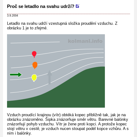
Proč se letadlo na svahu udrží?
3.9.2004
Letadlo na svahu udrží vzestupná složka proudění vzduchu. Z
obrázku 1 je to zřejmé.
Vzduch proudící krajinou (vítr) obtéká kopec přibližně tak, jak je na
obrázku znázorněno. Šipka znázorňuje směr větru. Barevné balónky
znázorňují pohyb vzduchu. Vítr je žene proti kopci. A protože kopec
stojí větru v cestě, je vzduch nucen stoupat podél kopce vzhůru. A s
ním i balónky.