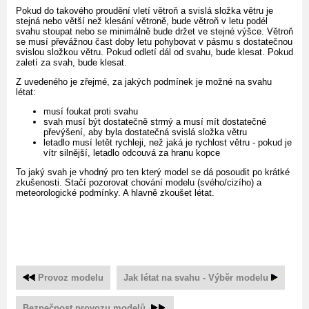
Pokud do takového proudění vletí větroň a svislá složka větru je
stejná nebo větší než klesání větroně, bude větroň v letu podél
svahu stoupat nebo se minimálně bude držet ve stejné výšce. Větroň
se musí převážnou čast doby letu pohybovat v pásmu s dostatečnou
svislou složkou větru. Pokud odletí dál od svahu, bude klesat. Pokud
zaletí za svah, bude klesat.
Z uvedeného je zřejmé, za jakých podmínek je možné na svahu
létat:
musí foukat proti svahu
svah musí být dostatečně strmý a musí mít dostatečné
převýšení, aby byla dostatečná svislá složka větru
letadlo musí letět rychleji, než jaká je rychlost větru - pokud je
vítr silnější, letadlo odcouvá za hranu kopce
To jaký svah je vhodný pro ten který model se dá posoudit po krátké
zkušenosti. Stačí pozorovat chování modelu (svého/cizího) a
meteorologické podmínky. A hlavně zkoušet létat.
Provoz modelu
Jak létat na svahu - Výběr modelu
Bezpečnost provozu modelů