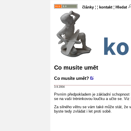
články
¦ ¦
kontakt
¦
Hledat
Co musíte umět
Co musíte umět?
3.9.2004
Prvním předpokladem je základní schopnost le
se na vaši tréninkovou loučku a učte se. Viz
Za silného větru se vám také může stát, že 
byste tedy zvládat i let proti sobě.