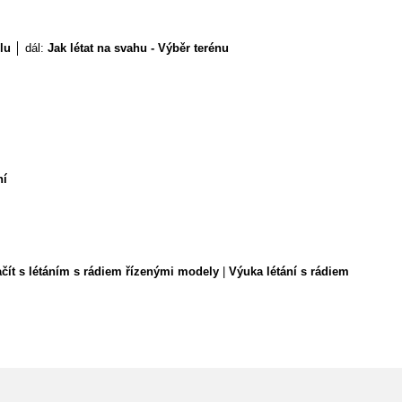
lu
│ dál:
Jak létat na svahu - Výběr terénu
ní
ačít s létáním s rádiem řízenými modely
|
Výuka létání s rádiem