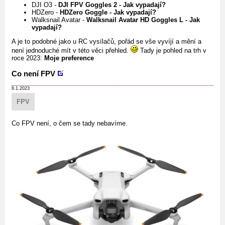
DJI O3 -
DJI FPV Goggles 2 - Jak vypadají?
HDZero -
HDZero Goggle - Jak vypadají?
Walksnail Avatar -
Walksnail Avatar HD Goggles L - Jak
vypadají?
A je to podobné jako u RC vysílačů, pořád se vše vyvíjí a mění a
není jednoduché mít v této věci přehled.
Tady je pohled na trh v
roce 2023:
Moje preference
Co není FPV
8.1.2023
FPV
Co FPV není, o čem se tady nebavíme.