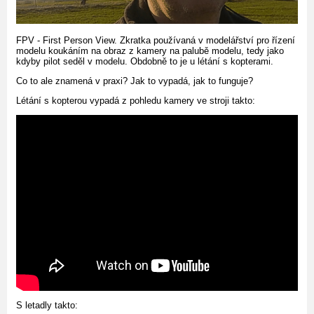
FPV - First Person View. Zkratka používaná v modelářství pro řízení
modelu koukáním na obraz z kamery na palubě modelu, tedy jako
kdyby pilot seděl v modelu. Obdobně to je u létání s kopterami.
Co to ale znamená v praxi? Jak to vypadá, jak to funguje?
Létání s kopterou vypadá z pohledu kamery ve stroji takto:
S letadly takto: