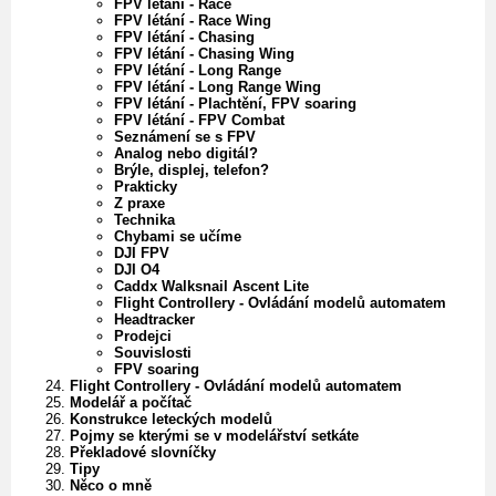
FPV létání - Race
FPV létání - Race Wing
FPV létání - Chasing
FPV létání - Chasing Wing
FPV létání - Long Range
FPV létání - Long Range Wing
FPV létání - Plachtění, FPV soaring
FPV létání - FPV Combat
Seznámení se s FPV
Analog nebo digitál?
Brýle, displej, telefon?
Prakticky
Z praxe
Technika
Chybami se učíme
DJI FPV
DJI O4
Caddx Walksnail Ascent Lite
Flight Controllery - Ovládání modelů automatem
Headtracker
Prodejci
Souvislosti
FPV soaring
Flight Controllery - Ovládání modelů automatem
Modelář a počítač
Konstrukce leteckých modelů
Pojmy se kterými se v modelářství setkáte
Překladové slovníčky
Tipy
Něco o mně