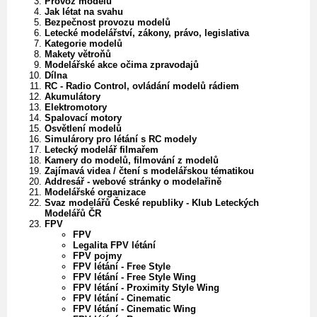
Provoz modelu
Jak létat na svahu
Bezpečnost provozu modelů
Letecké modelářství, zákony, právo, legislativa
Kategorie modelů
Makety větroňů
Modelářské akce očima zpravodajů
Dílna
RC - Radio Control, ovládání modelů rádiem
Akumulátory
Elektromotory
Spalovací motory
Osvětlení modelů
Simulárory pro létání s RC modely
Letecký modelář filmařem
Kamery do modelů, filmování z modelů
Zajímavá videa / čtení s modelářskou tématikou
Addresář - webové stránky o modelařině
Modelářské organizace
Svaz modelářů České republiky - Klub Leteckých
Modelářů ČR
FPV
FPV
Legalita FPV létání
FPV pojmy
FPV létání - Free Style
FPV létání - Free Style Wing
FPV létání - Proximity Style Wing
FPV létání - Cinematic
FPV létání - Cinematic Wing