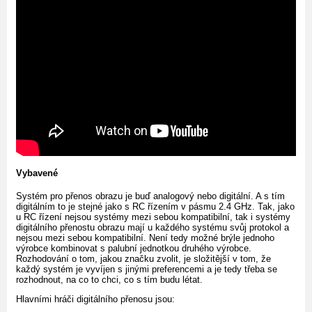
Vybavené
Systém pro přenos obrazu je buď analogový nebo digitální. A s tím
digitálním to je stejné jako s RC řízením v pásmu 2.4 GHz. Tak, jako
u RC řízení nejsou systémy mezi sebou kompatibilní, tak i systémy
digitálního přenostu obrazu mají u každého systému svůj protokol a
nejsou mezi sebou kompatibilní. Není tedy možné brýle jednoho
výrobce kombinovat s palubní jednotkou druhého výrobce.
Rozhodování o tom, jakou značku zvolit, je složitější v tom, že
každý systém je vyvíjen s jinými preferencemi a je tedy třeba se
rozhodnout, na co to chci, co s tím budu létat.
Hlavními hráči digitálního přenosu jsou: