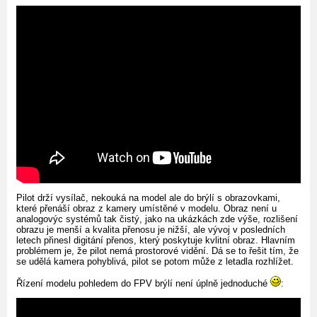
Pilot drží vysílač, nekouká na model ale do brýlí s obrazovkami,
které přenáší obraz z kamery umístěné v modelu. Obraz není u
analogovýc systémů tak čistý, jako na ukázkách zde výše, rozlišení
obrazu je menší a kvalita přenosu je nižší, ale vývoj v posledních
letech přinesl digitání přenos, který poskytuje kvlitní obraz. Hlavním
problémem je, že pilot nemá prostorové vidění. Dá se to řešit tím, že
se udělá kamera pohyblivá, pilot se potom může z letadla rozhlížet.
Řízení modelu pohledem do FPV brýlí není úplně jednoduché
: