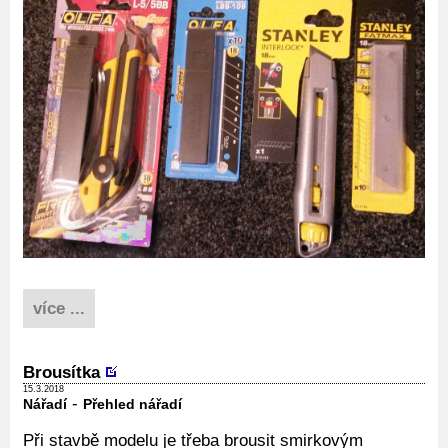
více ...
Brousítka
15.3.2018
-
Nářadí
Přehled nářadí
Při stavbě modelu je třeba brousit smirkovým