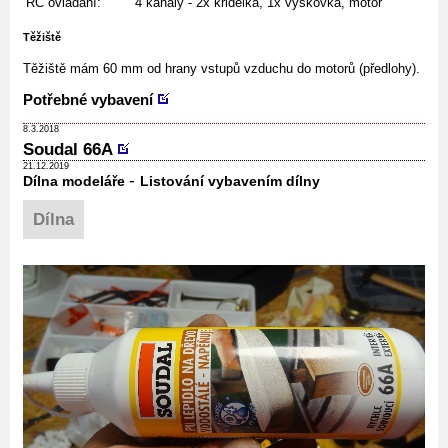
RC ovládání:
4 kanály - 2x křidélka, 1x výškovka, motor
Těžiště
Těžiště mám 60 mm od hrany vstupů vzduchu do motorů (předlohy).
Potřebné vybavení
8.3.2018
Soudal 66A
21.12.2019
-
Dílna modeláře
Listování vybavením dílny
Dílna