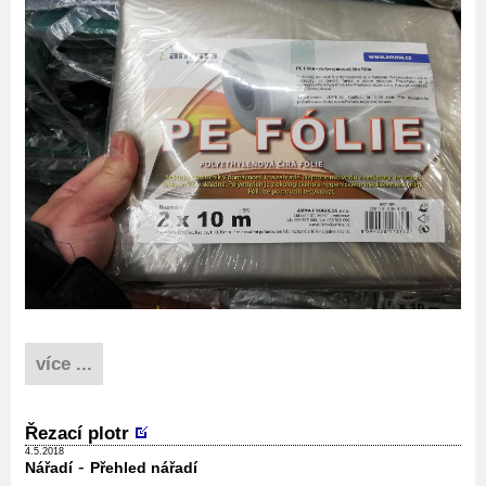
více ...
Řezací plotr
4.5.2018
-
Nářadí
Přehled nářadí