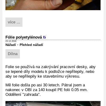
více ...
Fólie polyetylénová
23.12.2018
-
Nářadí
Přehled nářadí
Dílna
Folie se používá na zakrývání pracovní desky, aby
se lepené díly modelu k podložce nepřilepily, nebo
aby se nepřilepily ke stavebnímu výkresu.
Mě folie došla po asi 30 letech. Pátral jsem a
nakonec v OBI za 140 koupil PE folii 0.05 mm.
Oddělení "zahrada".