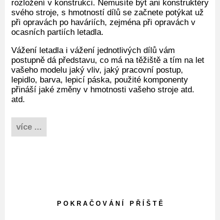
rozložení v konstrukci. Nemusíte být ani konstruktéry
svého stroje, s hmotností dílů se začnete potýkat už
při opravách po haváriích, zejména při opravách v
ocasních partiích letadla.
Vážení letadla i vážení jednotlivých dílů vám
postupně dá představu, co má na těžiště a tím na let
vašeho modelu jaký vliv, jaký pracovní postup,
lepidlo, barva, lepicí páska, použité komponenty
přináší jaké změny v hmotnosti vašeho stroje atd.
atd.
více ...
P O K R A Č O V Á N Í P Ř Í Š T Ě