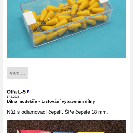
více ...
Olfa L-5
17.3.2018
-
Dílna modeláře
Listování vybavením dílny
Nůž s odlamovací čepelí. Šíře čepele 18 mm.