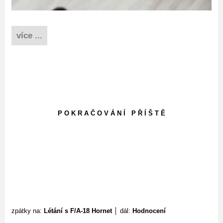
více ...
P O K R A Č O V Á N Í P Ř Í Š T Ě
zpátky na:
Létání s F/A-18 Hornet
│ dál:
Hodnocení