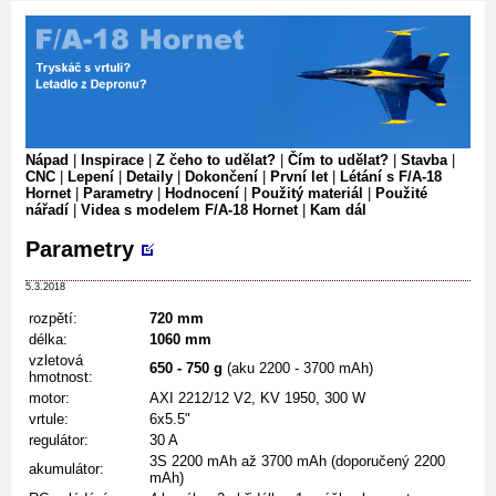
Nápad
|
Inspirace
|
Z čeho to udělat?
|
Čím to udělat?
|
Stavba
|
CNC
|
Lepení
|
Detaily
|
Dokončení
|
První let
|
Létání s F/A-18
Hornet
|
Parametry
|
Hodnocení
|
Použitý materiál
|
Použité
nářadí
|
Videa s modelem F/A-18 Hornet
|
Kam dál
Parametry
5.3.2018
rozpětí:
720 mm
délka:
1060 mm
vzletová
650 - 750 g
(aku 2200 - 3700 mAh)
hmotnost:
motor:
AXI 2212/12 V2, KV 1950, 300 W
vrtule:
6x5.5"
regulátor:
30 A
3S 2200 mAh až 3700 mAh (doporučený 2200
akumulátor:
mAh)