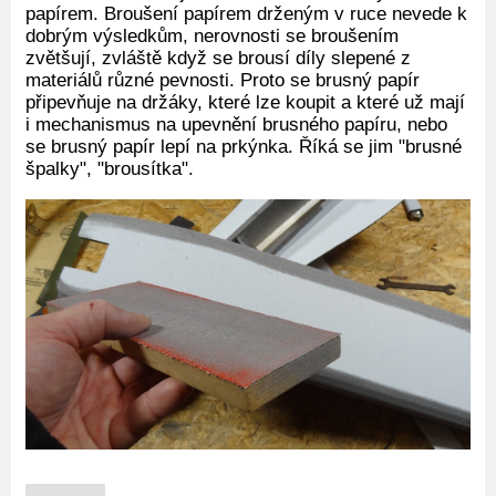
papírem. Broušení papírem drženým v ruce nevede k
dobrým výsledkům, nerovnosti se broušením
zvětšují, zvláště když se brousí díly slepené z
materiálů různé pevnosti. Proto se brusný papír
připevňuje na držáky, které lze koupit a které už mají
i mechanismus na upevnění brusného papíru, nebo
se brusný papír lepí na prkýnka. Říká se jim "brusné
špalky", "brousítka".