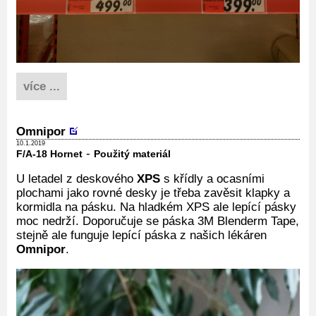
více ...
Omnipor
10.1.2019
-
F/A-18 Hornet
Použitý materiál
U letadel z deskového
XPS
s křídly a ocasními
plochami jako rovné desky je třeba zavěsit klapky a
kormidla na pásku. Na hladkém XPS ale lepící pásky
moc nedrží. Doporučuje se páska 3M Blenderm Tape,
stejně ale funguje lepící páska z našich lékáren
Omnipor
.