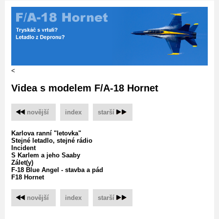
<
Videa s modelem F/A-18 Hornet
novější
‌
index
‌
starší
Karlova ranní "letovka"
Stejné letadlo, stejné rádio
Incident
S Karlem a jeho Saaby
Zálet(y)
F-18 Blue Angel - stavba a pád
F18 Hornet
novější
‌
index
‌
starší