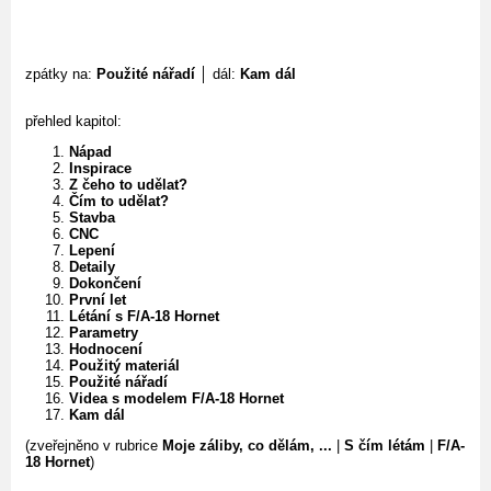
zpátky na:
Použité nářadí
│ dál:
Kam dál
přehled kapitol:
Nápad
Inspirace
Z čeho to udělat?
Čím to udělat?
Stavba
CNC
Lepení
Detaily
Dokončení
První let
Létání s F/A-18 Hornet
Parametry
Hodnocení
Použitý materiál
Použité nářadí
Videa s modelem F/A-18 Hornet
Kam dál
(zveřejněno v rubrice
Moje záliby, co dělám, ...
|
S čím létám
|
F/A-
18 Hornet
)