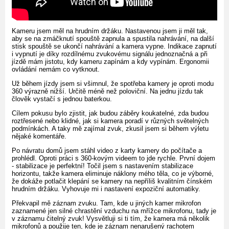
Kameru jsem měl na hrudním držáku. Nastavenou jsem ji měl tak,
aby se na zmáčknutí spouště zapnula a spustila nahrávání, na další
stisk spouště se ukončí nahrávání a kamera vypne. Indikace zapnutí
i vypnutí je díky rozdílnému zvukovému signálu jednoznačná a při
jízdě mám jistotu, kdy kameru zapínám a kdy vypínám. Ergonomii
ovládání nemám co vytknout.
Už během jízdy jsem si všimnul, že spotřeba kamery je oproti modu
360 výrazně nižší. Určitě méně než poloviční. Na jednu jízdu tak
člověk vystačí s jednou baterkou.
Cílem pokusu bylo zjistit, jak budou záběry koukatelné, zda budou
roztřesené nebo klidné, jak si kamera poradí v různých světelných
podmínkách. A taky mě zajímal zvuk, zkusil jsem si během výletu
nějaké komentáře.
Po návratu domů jsem stáhl video z karty kamery do počítače a
prohlédl. Oproti práci s 360-kovým videem to jde rychle. První dojem
- stabilizace je perfektní! Točil jsem s nastavením stabilizace
horizontu, takže kamera eliminuje náklony mého těla, co je výborné,
že dokáže potlačit klepání se kamery na nepříliš kvalitním čínském
hrudním držáku. Vyhovuje mi i nastavení expoziční automatiky.
Překvapil mě záznam zvuku. Tam, kde u jiných kamer mikrofon
zaznamené jen silné chrastění vzduchu na mřížce mikrofonu, tady je
v záznamu čitelný zvuk! Vysvětluji si ti tím, že kamera má několik
mikrofonů a použije ten, kde je záznam nenarušený rachotem