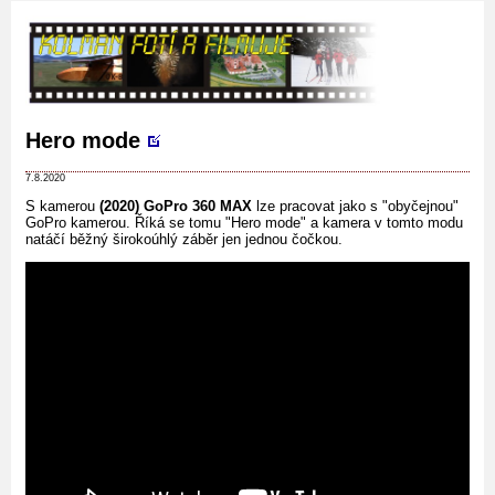
Hero mode
7.8.2020
S kamerou
(2020) GoPro 360 MAX
lze pracovat jako s "obyčejnou"
GoPro kamerou. Říká se tomu "Hero mode" a kamera v tomto modu
natáčí běžný širokoúhlý záběr jen jednou čočkou.