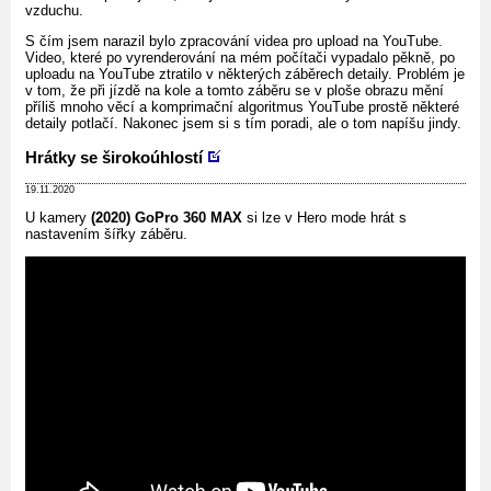
vzduchu.
S čím jsem narazil bylo zpracování videa pro upload na YouTube.
Video, které po vyrenderování na mém počítači vypadalo pěkně, po
uploadu na YouTube ztratilo v některých záběrech detaily. Problém je
v tom, že při jízdě na kole a tomto záběru se v ploše obrazu mění
příliš mnoho věcí a komprimační algoritmus YouTube prostě některé
detaily potlačí. Nakonec jsem si s tím poradi, ale o tom napíšu jindy.
Hrátky se širokoúhlostí
19.11.2020
U kamery
(2020) GoPro 360 MAX
si lze v Hero mode hrát s
nastavením šířky záběru.