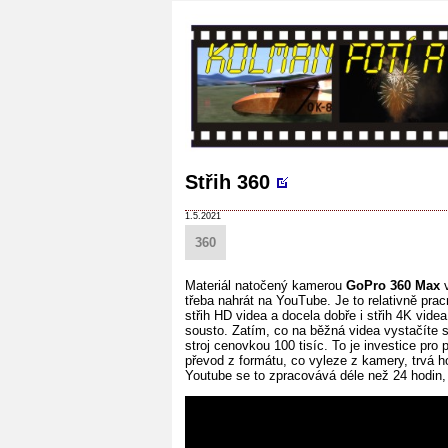
Střih 360
1.5.2021
360
Materiál natočený kamerou
GoPro 360 Max
v
třeba nahrát na YouTube. Je to relativně prac
střih HD videa a docela dobře i střih 4K vid
sousto. Zatím, co na běžná videa vystačíte s 
stroj cenovkou 100 tisíc. To je investice pro
převod z formátu, co vyleze z kamery, trvá h
Youtube se to zpracovává déle než 24 hodin,