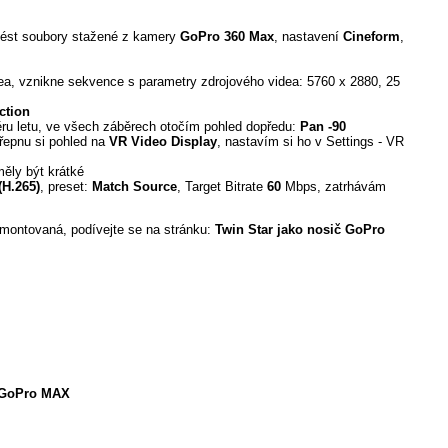
ést soubory stažené z kamery
GoPro 360 Max
, nastavení
Cineform
,
ea, vznikne sekvence s parametry zdrojového videa: 5760 x 2880, 25
ction
ru letu, ve všech záběrech otočím pohled dopředu:
Pan -90
přepnu si pohled na
VR Video Display
, nastavím si ho v Settings - VR
měly být krátké
H.265)
, preset:
Match Source
, Target Bitrate
60
Mbps, zatrhávám
amontovaná, podívejte se na stránku:
Twin Star jako nosič GoPro
z GoPro MAX