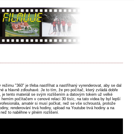
 režimu "360" je třeba nastříhat a nastříhaný vyrenderovat, aby se dal
né a hlavně zdlouhavé. Je to tím, že pro počítač, který zvládá dobře
ea, je tento materiál se svým rozlišením a datovým tokem už velké
herním počítačem v cenové relaci 30 tisíc, na tato videa by byl lepší
 profesionála, amatér si musí počkat, než se vše schroustá, protože
odiny, renderování trvá hodiny, upload na Youtube trvá hodiny a na
 než to naběhne v plném rozlišení.