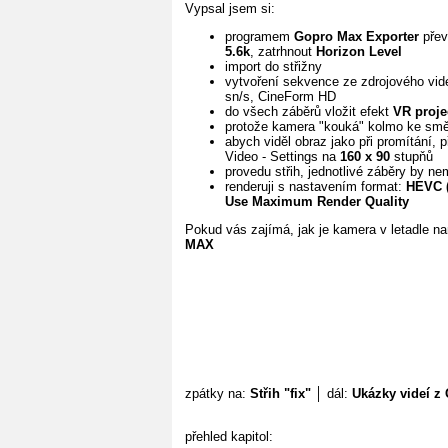
Vypsal jsem si:
programem
Gopro Max Exporter
přev
5.6k
, zatrhnout
Horizon Level
import do střižny
vytvoření sekvence ze zdrojového vid
sn/s, CineForm HD
do všech záběrů vložit efekt
VR proje
protože kamera "kouká" kolmo ke smě
abych viděl obraz jako při promítání, 
Video - Settings na
160 x 90
stupňů
provedu střih, jednotlivé záběry by ne
renderuji s nastavením format:
HEVC (
Use Maximum Render Quality
Pokud vás zajímá, jak je kamera v letadle n
MAX
zpátky na:
Střih "fix"
│ dál:
Ukázky videí 
přehled kapitol: