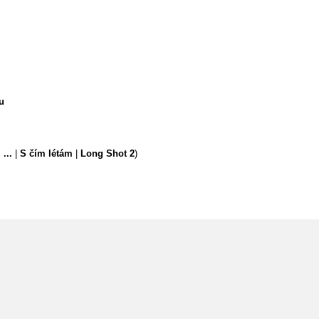
u
...
|
S čím létám
|
Long Shot 2
)