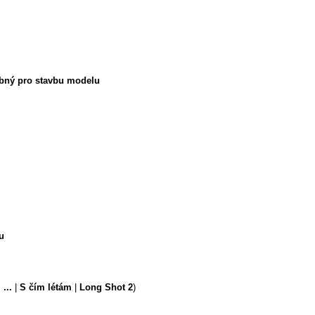
ebný pro stavbu modelu
u
...
|
S čím létám
|
Long Shot 2
)