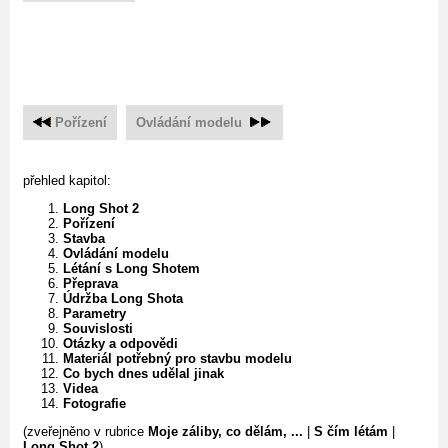
Pořízení
Ovládání modelu
přehled kapitol:
Long Shot 2
Pořízení
Stavba
Ovládání modelu
Létání s Long Shotem
Přeprava
Údržba Long Shota
Parametry
Souvislosti
Otázky a odpovědi
Materiál potřebný pro stavbu modelu
Co bych dnes udělal jinak
Videa
Fotografie
(zveřejněno v rubrice
Moje záliby, co dělám, ...
|
S čím létám
|
Long Shot 2
)