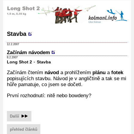
Stavba
12.2.2007
Začínám návodem
8.2.2007
-
Long Shot 2
Stavba
Začínám čtením
návod
a prohlížením
plánu
a
fotek
popisujících stavbu. Návod je v angličtině a tak se mi
hůře pamatuje, co jsem se dočetl.
První rozhodnutí: nitě nebo bowdeny?
Další
přehled článků