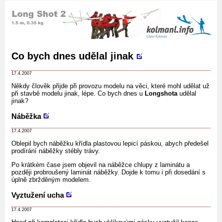
Co bych dnes udělal jinak
17.4.2007
Někdy člověk přijde při provozu modelu na věci, které mohl udělat už
při stavbě modelu jinak, lépe. Co bych dnes u
Longshota
udělal
jinak?
Náběžka
17.4.2007
Oblepil bych náběžku křídla plastovou lepicí páskou, abych předešel
prodírání náběžky stébly trávy.
Po krátkém čase jsem objevil na náběžce chlupy z laminátu a
později probroušený laminát náběžky. Dojde k tomu i při dosedání s
úplně zbržděným modelem.
Vyztužení ucha
17.4.2007