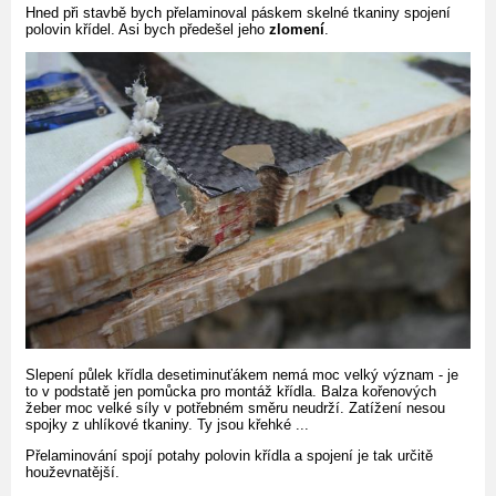
Hned při stavbě bych přelaminoval páskem skelné tkaniny spojení
polovin křídel. Asi bych předešel jeho
zlomení
.
Slepení půlek křídla desetiminuťákem nemá moc velký význam - je
to v podstatě jen pomůcka pro montáž křídla. Balza kořenových
žeber moc velké síly v potřebném směru neudrží. Zatížení nesou
spojky z uhlíkové tkaniny. Ty jsou křehké ...
Přelaminování spojí potahy polovin křídla a spojení je tak určitě
houževnatější.