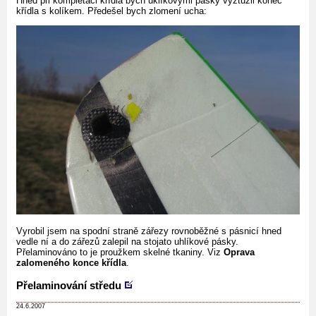
Hned při kompletaci křídla bych uklíkovými pásky vyztužil konec
křídla s kolíkem. Předešel bych zlomení ucha:
Vyrobil jsem na spodní straně zářezy rovnoběžné s pásnicí hned
vedle ní a do zářezů zalepil na stojato uhlíkové pásky.
Přelaminováno to je proužkem skelné tkaniny. Viz
Oprava
zalomeného konce křídla
.
Přelaminování středu
24.6.2007