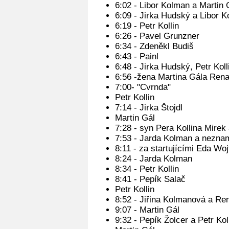
6:02 - Libor Kolman a Martin 
6:09 - Jirka Hudský a Libor 
6:19 - Petr Kollin
6:26 - Pavel Grunzner
6:34 - Zdeněkl Budiš
6:43 - Painl
6:48 - Jirka Hudský, Petr Kol
6:56 -žena Martina Gála Rena
7:00- "Cvrnda"
Petr Kollin
7:14 - Jirka Štojdl
Martin Gál
7:28 - syn Pera Kollina Mirek 
7:53 - Jarda Kolman a nezna
8:11 - za startujícími Eda Wo
8:24 - Jarda Kolman
8:34 - Petr Kollin
8:41 - Pepík Salač
Petr Kollin
8:52 - Jiřina Kolmanová a Re
9:07 - Martin Gál
9:32 - Pepík Žolcer a Petr Kol