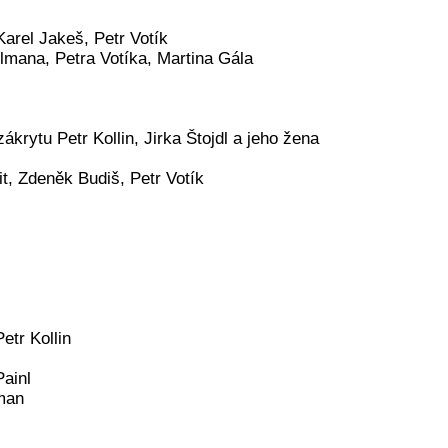
arel Jakeš, Petr Votík
lmana, Petra Votíka, Martina Gála
krytu Petr Kollin, Jirka Štojdl a jeho žena
it, Zdeněk Budiš, Petr Votík
etr Kollin
Painl
lman