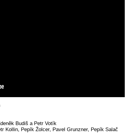
n
deněk Budiš a Petr Votík
r Kollin, Pepík Žolcer, Pavel Grunzner, Pepík Salač