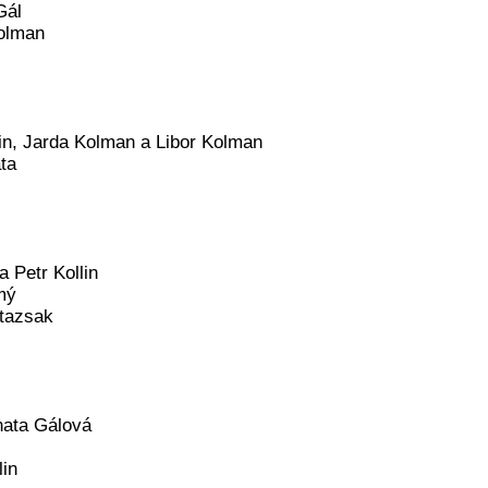
Gál
Kolman
lin, Jarda Kolman a Libor Kolman
ta
a Petr Kollin
mý
jtazsak
nata Gálová
lin