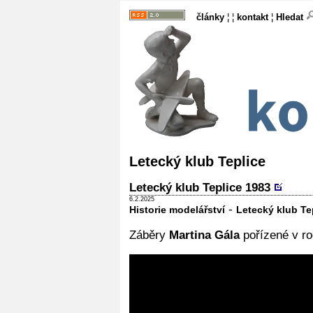
články
¦ ¦
kontakt
¦
Hledat
Letecký klub Teplice
Letecký klub Teplice 1983
6.2.2025
-
Historie modelářství
Letecký klub Te
Záběry
Martina Gála
pořízené v ro