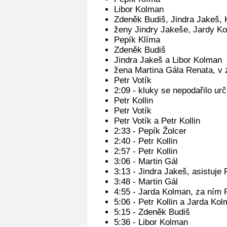
Libor Kolman
Zdeněk Budiš, Jindra Jakeš, K
ženy Jindry Jakeše, Jardy Ko
Pepík Klíma
Zdeněk Budiš
Jindra Jakeš a Libor Kolman
žena Martina Gála Renata, v zá
Petr Votík
2:09 - kluky se nepodařilo urč
Petr Kollin
Petr Votík
Petr Votík a Petr Kollin
2:33 - Pepík Žolcer
2:40 - Petr Kollin
2:57 - Petr Kollin
3:06 - Martin Gál
3:13 - Jindra Jakeš, asistuje P
3:48 - Martin Gál
4:55 - Jarda Kolman, za ním 
5:06 - Petr Kollin a Jarda Ko
5:15 - Zdeněk Budiš
5:36 - Libor Kolman