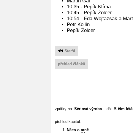
Martin Gál
10:35 - Pepík Klíma
10:45 - Pepík Žolcer
10:54 - Eda Wojtazsak a Mart
Petr Kollin
Pepík Žolcer
Starší
přehled článků
zpátky na:
Sériová výroba
│ dál:
S čím lét
přehled kapitol:
Něco o mně