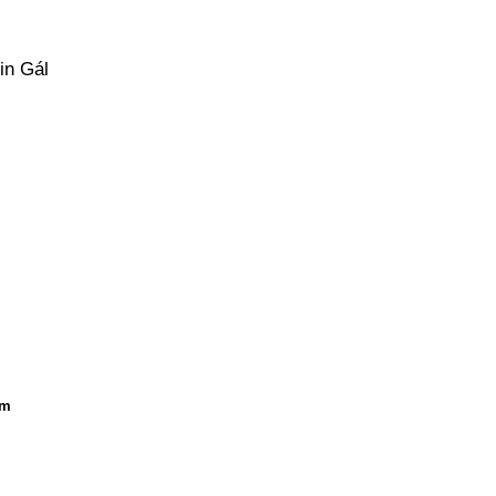
in Gál
ám