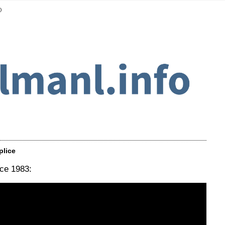
plice
ce 1983: