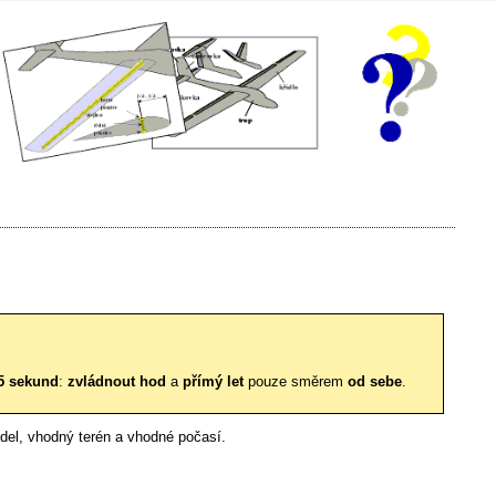
 5 sekund
:
zvládnout hod
a
přímý let
pouze směrem
od sebe
.
odel, vhodný terén a vhodné počasí.