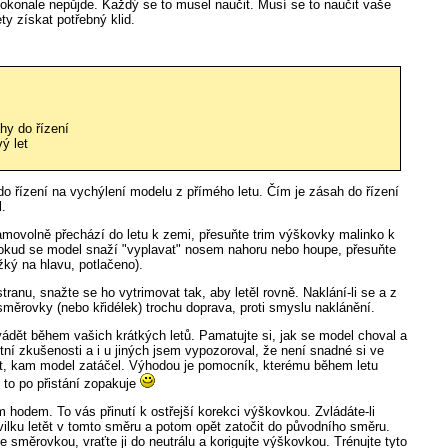
 dokonale nepůjde. Každý se to musel naučit. Musí se to naučit vaše
ety získat potřebný klid.
hy do řízení
ý let
o řízení na vychýlení modelu z přímého letu. Čím je zásah do řízení
l.
movolně přechází do letu k zemi, přesuňte trim výškovky malinko k
Pokud se model snaží "vyplavat" nosem nahoru nebo houpe, přesuňte
ký na hlavu, potlačeno).
anu, snažte se ho vytrimovat tak, aby letěl rovně. Naklání-li se a z
m směrovky (nebo křidélek) trochu doprava, proti smyslu naklánění.
vádět během vašich krátkých letů. Pamatujte si, jak se model choval a
tní zkušenosti a i u jiných jsem vypozoroval, že není snadné si ve
t, kam model zatáčel. Výhodou je pomocník, kterému během letu
 to po přistání zopakuje
m hodem. To vás přinutí k ostřejší korekci výškovkou. Zvládáte-li
hvilku letět v tomto směru a potom opět zatočit do původního směru.
 směrovkou, vraťte ji do neutrálu a korigujte výškovkou. Trénujte tyto