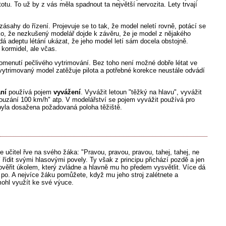
tu. To už by z vás měla spadnout ta největší nervozita. Lety trvají
zásahy do řízení. Projevuje se to tak, že model neletí rovně, potácí se
eko, že nezkušený modelář dojde k závěru, že je model z nějakého
 adeptu létání ukázat, že jeho model letí sám docela obstojně.
kormidel, ale včas.
omenutí pečlivého vytrimování. Bez toho není možné dobře létat ve
vytrimovaný model zatěžuje pilota a potřebné korekce neustále odvádí
ní
používá pojem
vyvážení
. Vyvážit letoun "těžký na hlavu", vyvážit
klouzání 100 km/h" atp. V modelářství se pojem vyvážit používá pro
byla dosažena požadovaná poloha těžiště.
e učitel řve na svého žáka: "Pravou, pravou, pravou, tahej, tahej, ne
 řídit svými hlasovými povely. Ty však z principu přichází pozdě a jen
pověřit úkolem, který zvládne a hlavně mu ho předem vysvětlit. Více dá
u po. A nejvíce žáku pomůžete, když mu jeho stroj zalétnete a
mohl využít ke své výuce.