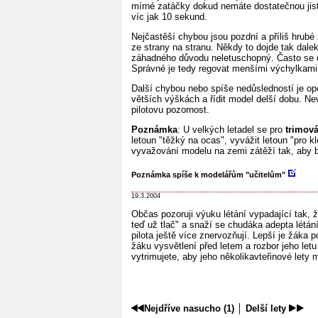
mírné zatáčky dokud nemáte dostatečnou jisto
víc jak 10 sekund.
Nejčastěší chybou jsou pozdní a příliš hrubé 
ze strany na stranu. Někdy to dojde tak dal
záhadného důvodu neletuschopný. Často se dá
Správné je tedy regovat menšími výchylkami 
Další chybou nebo spíše nedůsledností je op
větších výškách a řídit model delší dobu. Ne
pilotovu pozornost.
Poznámka
: U velkých letadel se pro
trimová
letoun "těžký na ocas", vyvážit letoun "pro 
vyvažování modelu na zemi zátěží tak, aby 
Poznámka spíše k modelářům "učitelům"
19.3.2004
Občas pozoruji výuku létání vypadající tak, ž
teď už tlač" a snaží se chudáka adepta létání
pilota ještě více znervozňují. Lepší je žáka 
žáku vysvětlení před letem a rozbor jeho let
vytrimujete, aby jeho několikavteřinové lety 
Nejdříve nasucho (1)
│
Delší lety