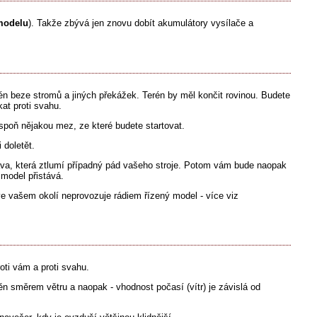
modelu
). Takže zbývá jen znovu dobít akumulátory vysílače a
én beze stromů a jiných překážek. Terén by měl končit rovinou. Budete
kat proti svahu.
espoň nějakou mez, ze které budete startovat.
 doletět.
áva, která ztlumí případný pád vašeho stroje. Potom vám bude naopak
 model přistává.
ve vašem okolí neprovozuje rádiem řízený model - více viz
oti vám a proti svahu.
ěn směrem větru a naopak - vhodnost počasí (vítr) je závislá od