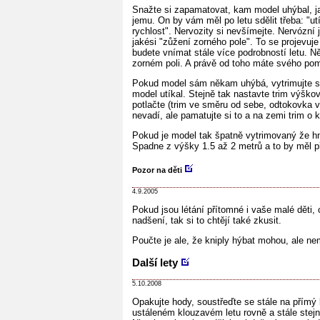
Snažte si zapamatovat, kam model uhýbal, jak
jemu. On by vám měl po letu sdělit třeba: "ut
rychlost". Nervozity si nevšímejte. Nervózní
jakési "zůžení zorného pole". To se projevuje
budete vnímat stále více podrobností letu. N
zorném poli. A právě od toho máte svého po
Pokud model sám někam uhýbá, vytrimujte s
model utíkal. Stejně tak nastavte trim výškov
potlačte (trim ve směru od sebe, odtokovka v
nevadí, ale pamatujte si to a na zemi trim o
Pokud je model tak špatně vytrimovaný že hn
Spadne z výšky 1.5 až 2 metrů a to by měl p
Pozor na děti
4.9.2005
Pokud jsou létání přítomné i vaše malé děti, 
nadšení, tak si to chtějí také zkusit.
Poučte je ale, že kniply hýbat mohou, ale nem
Další lety
5.10.2008
Opakujte hody, soustřeďte se stále na přímý l
ustáleném klouzavém letu rovně a stále stejn