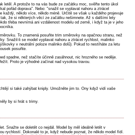
 letěl. A protože to na vás bude ze začátku moc, svěřte tento úkol
íkal pořád doprava". Nebo: "snažil se vyplavat nahoru a ztrácel
 je každý, někdo více, někdo méně. Určitě se však u každého projevuje
 tak, že si některých věcí ze začátku nešimnete. Až s dalšími lety
ěkdo třeba nevnímá ani vzdálenost modelu od země, i když ta je v jeho
mocníka.
měrovku. To znamená posuňte trim směrovky na opačnou stranu, než
ky. Snažil-li se model vyplavat nahoru a ztrácet rychlost, malinko
ýškovky v neutrální poloze malinko dolů). Pokud to nestíháte za letu
 kousek posuňte.
ed spadne, než stačíte účinně zasáhnout, nic hrozného se neděje.
řežít. Proto je výhodné začínat nad vysokou travou.
chtějí si také zahýbat kniply. Umožněte jim to. Ony když vidí vaše
ěly by si hrát s trimy.
et. Snažte se doletět co nejdál. Model by měl ideálně letět v
ou rychlostí. Dokonalé to je, když nebude poznat, že někdo model řídí.