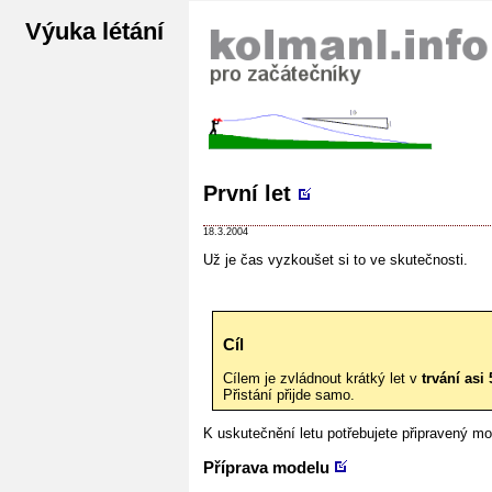
Výuka létání
První let
18.3.2004
Už je čas vyzkoušet si to ve skutečnosti.
Cíl
Cílem je zvládnout krátký let v
trvání asi
Přistání přijde samo.
K uskutečnění letu potřebujete připravený m
Příprava modelu