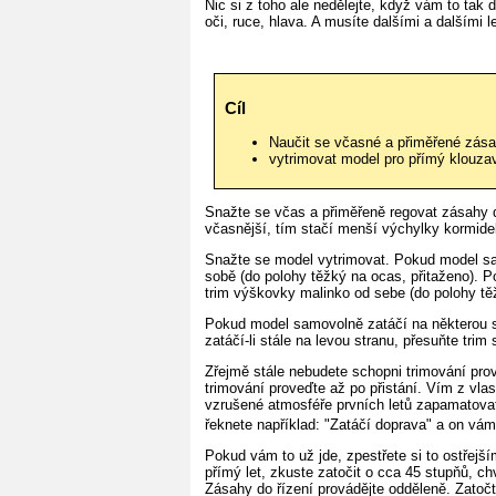
Nic si z toho ale nedělejte, když vám to tak
oči, ruce, hlava. A musíte dalšími a dalšími l
Cíl
Naučit se včasné a přiměřené zása
vytrimovat model pro přímý klouzav
Snažte se včas a přiměřeně regovat zásahy d
včasnější, tím stačí menší výchylky kormide
Snažte se model vytrimovat. Pokud model sa
sobě (do polohy těžký na ocas, přitaženo). 
trim výškovky malinko od sebe (do polohy těž
Pokud model samovolně zatáčí na některou str
zatáčí-li stále na levou stranu, přesuňte tri
Zřejmě stále nebudete schopni trimování pro
trimování proveďte až po přistání. Vím z vlas
vzrušené atmosféře prvních letů zapamatova
řeknete například: "Zatáčí doprava" a on vám
Pokud vám to už jde, zpestřete si to ostřejší
přímý let, zkuste zatočit o cca 45 stupňů, c
Zásahy do řízení provádějte odděleně. Zatočte