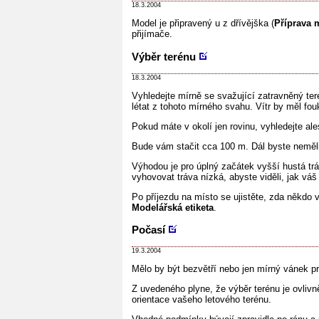
18.3.2004
Model je připravený u z dřívějška (
Příprava 
přijímače.
Výběr terénu
18.3.2004
Vyhledejte mírně se svažující zatravněný ter
létat z tohoto mírného svahu. Vítr by měl fou
Pokud máte v okolí jen rovinu, vyhledejte al
Bude vám stačit cca 100 m. Dál byste neměli
Výhodou je pro úplný začátek vyšší hustá tr
vyhovovat tráva nízká, abyste viděli, jak váš
Po příjezdu na místo se ujistěte, zda někdo 
Modelářská etiketa
.
Počasí
19.3.2004
Mělo by být bezvětří nebo jen mírný vánek pr
Z uvedeného plyne, že výběr terénu je ovlivn
orientace vašeho letového terénu.