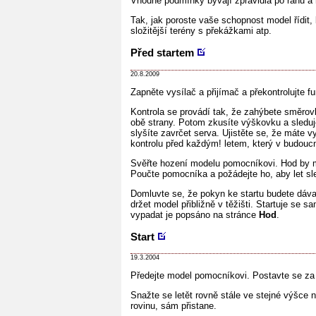
Vhodné podmínky bývají zpravidla po ránu a n
Tak, jak poroste vaše schopnost model řídit, 
složitější terény s překážkami atp.
Před startem
20.8.2009
Zapněte vysílač a přijímač a překontrolujte fu
Kontrola se provádí tak, že zahýbete směrov
obě strany. Potom zkusíte výškovku a sleduje
slyšíte zavrčet serva. Ujistěte se, že máte 
kontrolu před každým! letem, který v budouc
Svěřte hození modelu pomocníkovi. Hod by m
Poučte pomocníka a požádejte ho, aby let sl
Domluvte se, že pokyn ke startu budete dávat
držet model přibližně v těžišti. Startuje se
vypadat je popsáno na stránce
Hod
.
Start
19.3.2004
Předejte model pomocníkovi. Postavte se za 
Snažte se letět rovně stále ve stejné výšce 
rovinu, sám přistane.