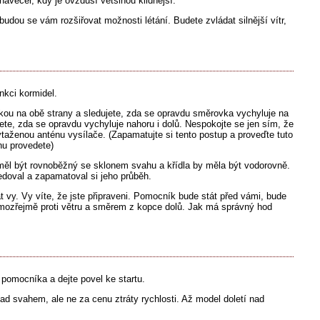
avečer, kdy je ovzduší většinou klidnější.
budou se vám rozšiřovat možnosti létání. Budete zvládat silnější vítr,
nkci kormidel.
kou na obě strany a sledujete, zda se opravdu směrovka vychyluje na
te, zda se opravdu vychyluje nahoru i dolů. Nespokojte se jen sím, že
vytaženou anténu vysílače. (Zapamatujte si tento postup a proveďte tuto
nu provedete)
ěl být rovnoběžný se sklonem svahu a křídla by měla být vodorovně.
edoval a zapamatoval si jeho průběh.
 vy. Vy víte, že jste připraveni. Pomocník bude stát před vámi, bude
 samozřejmě proti větru a směrem z kopce dolů. Jak má správný hod
pomocníka a dejte povel ke startu.
nad svahem, ale ne za cenu ztráty rychlosti. Až model doletí nad