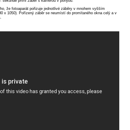
20. sekundě první záběr s kamerou v pohybu.
 toho, že fotoaparát pořizuje jednotlivé záběry v mnohem vyšším
1980 x 1050). Pořízený záběr se neumístí do promítaného okna celý a v
.