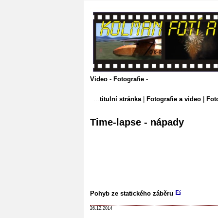
Video
-
Fotografie
-
titulní stránka
|
Fotografie a video
|
Fot
Time-lapse - nápady
Pohyb ze statického záběru
26.12.2014