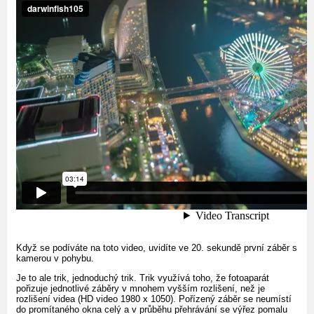
Když se podíváte na toto video, uvidíte ve 20. sekundě první záběr s
kamerou v pohybu.
Je to ale trik, jednoduchý trik. Trik využívá toho, že fotoaparát
pořizuje jednotlivé záběry v mnohem vyšším rozlišení, než je
rozlišení videa (HD video 1980 x 1050). Pořízený záběr se neumístí
do promítaného okna celý a v průběhu přehrávání se výřez pomalu