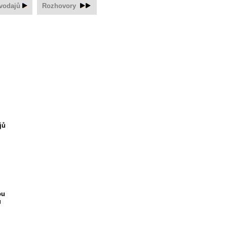
vodajů
Rozhovory
jů
ou
u