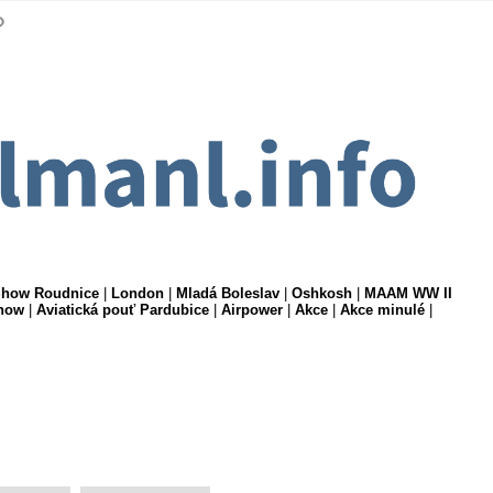
 Show Roudnice
|
London
|
Mladá Boleslav
|
Oshkosh
|
MAAM WW II
show
|
Aviatická pouť Pardubice
|
Airpower
|
Akce
|
Akce minulé
|