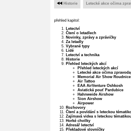
Historie
Letecké akce očima zpra
přehled kapitol:
Letectví
Čtení o letadlech
Novinky, zprávy a zprávičky
Za letadly
Vybrané typy
Lidé
Letectví a technika
Historie
Přehled leteckých akcí
Přehled leteckých akcí
Letecké akce očima zpravoda
Memorial Air Show Roudnice
Air Tattoo
EAA AirVenture Oshkosh
Aviatická pouť Pardubice
Hahnweide Airshow
Sion Airshow
Airpower
Rozhovory
Čtení a povídání s leteckou tématik
Zajímavá videa s leteckou tématiko
Horké chvilky
Adresář letectví
Překladové slovníčky