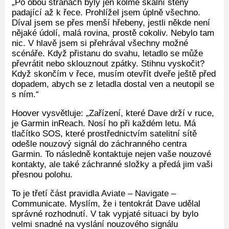
„Po obou stranách byly jen kolmé skalní stěny
padající až k řece. Prohlížel jsem úplně všechno.
Díval jsem se přes menší hřebeny, jestli někde není
nějaké údolí, malá rovina, prostě cokoliv. Nebylo tam
nic. V hlavě jsem si přehrával všechny možné
scénáře. Když přistanu do svahu, letadlo se může
převrátit nebo sklouznout zpátky. Stihnu vyskočit?
Když skončím v řece, musím otevřít dveře ještě před
dopadem, abych se z letadla dostal ven a neutopil se
s ním.“
Hoover vysvětluje: „Zařízení, které Dave drží v ruce,
je Garmin inReach. Nosí ho při každém letu. Má
tlačítko SOS, které prostřednictvím satelitní sítě
odešle nouzový signál do záchranného centra
Garmin. To následně kontaktuje nejen vaše nouzové
kontakty, ale také záchranné složky a předá jim vaši
přesnou polohu.
To je třetí část pravidla Aviate – Navigate –
Communicate. Myslím, že i tentokrát Dave udělal
správné rozhodnutí. V tak vypjaté situaci by bylo
velmi snadné na vyslání nouzového signálu