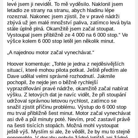
levé jsem ji neviděl. To mě vyděsilo. Naklonil jsem
letadlo ze strany na stranu, abych hladinu lépe
rozeznal. Nakonec jsem zjistil, že v pravé nádrži
zbývá už jen malé množství paliva, zatímco levá byla
stále úplně plná. Okamžitě jsem začal stoupat.
Vystoupal jsem přibližně ze 4 000 na 6 000 stop.“ Ve
výšce kolem 6 000 stop letěl jen několik minut.
„A najednou motor začal vynechávat.“
Hoover komentuje: „Tohle je jedna z nejděsivějších
situací, které mohou pilota potkat. Ještě předtím ale
Dave udělal velmi správné rozhodnutí. Jakmile
pochopil, že nejde jen o běžně rychlejší
vyprazdňování pravé nádrže, okamžitě začal nabírat
výšku. Z letových dat je navíc vidět, že při stoupání
udržoval správnou letovou rychlost, zatímco se
snažil zjistit příčinu problému. Výstup do 6 000 stop
mu trval přibližně šest minut. Motor začal vynechávat
asi dvě a půl minuty poté. Nevím, proč zastavil právě
na šesti tisících stopách. Možná mohl vystoupat
ještě výš. Myslím si ale, že věděl, že by mu to stejně
nepomohlo. V dosahu nebylo žádné letiště ani žádné