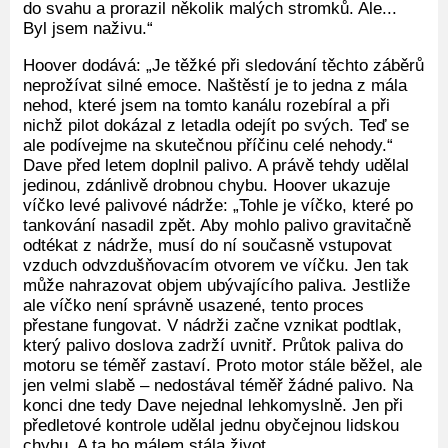
do svahu a prorazil několik malých stromků. Ale...
Byl jsem naživu.“
Hoover dodává: „Je těžké při sledování těchto záběrů
neprožívat silné emoce. Naštěstí je to jedna z mála
nehod, které jsem na tomto kanálu rozebíral a při
nichž pilot dokázal z letadla odejít po svých. Teď se
ale podívejme na skutečnou příčinu celé nehody.“
Dave před letem doplnil palivo. A právě tehdy udělal
jedinou, zdánlivě drobnou chybu. Hoover ukazuje
víčko levé palivové nádrže: „Tohle je víčko, které po
tankování nasadil zpět. Aby mohlo palivo gravitačně
odtékat z nádrže, musí do ní současně vstupovat
vzduch odvzdušňovacím otvorem ve víčku. Jen tak
může nahrazovat objem ubývajícího paliva. Jestliže
ale víčko není správně usazené, tento proces
přestane fungovat. V nádrži začne vznikat podtlak,
který palivo doslova zadrží uvnitř. Průtok paliva do
motoru se téměř zastaví. Proto motor stále běžel, ale
jen velmi slabě – nedostával téměř žádné palivo. Na
konci dne tedy Dave nejednal lehkomyslně. Jen při
předletové kontrole udělal jednu obyčejnou lidskou
chybu. A ta ho málem stála život.