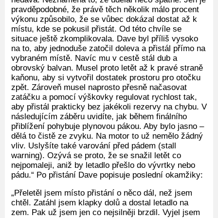
pravděpodobné, že právě těch několik málo procent
výkonu způsobilo, že se vůbec dokázal dostat až k
místu, kde se pokusil přistát. Od této chvíle se
situace ještě zkomplikovala. Dave byl příliš vysoko
na to, aby jednoduše zatočil doleva a přistál přímo na
vybraném místě. Navíc mu v cestě stál dub a
obrovský balvan. Musel proto letět až k pravé straně
kaňonu, aby si vytvořil dostatek prostoru pro otočku
zpět. Zároveň musel naprosto přesně načasovat
zatáčku a pomocí výškovky regulovat rychlost tak,
aby přistál prakticky bez jakékoli rezervy na chybu. V
následujícím záběru uvidíte, jak během finálního
přiblížení pohybuje plynovou pákou. Aby bylo jasno –
dělá to čistě ze zvyku. Na motor to už nemělo žádný
vliv. Uslyšíte také varování před pádem (stall
warning). Ozývá se proto, že se snažil letět co
nejpomaleji, aniž by letadlo přešlo do vývrtky nebo
pádu.“ Po přistání Dave popisuje poslední okamžiky:
„Přeletěl jsem místo přistání o něco dál, než jsem
chtěl. Zatáhl jsem klapky dolů a dostal letadlo na
zem. Pak už jsem jen co nejsilněji brzdil. Vyjel jsem