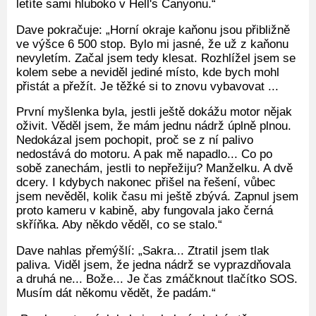
letíte sami hluboko v Hell's Canyonu.“
Dave pokračuje: „Horní okraje kaňonu jsou přibližně
ve výšce 6 500 stop. Bylo mi jasné, že už z kaňonu
nevyletím. Začal jsem tedy klesat. Rozhlížel jsem se
kolem sebe a neviděl jediné místo, kde bych mohl
přistát a přežít. Je těžké si to znovu vybavovat ...
První myšlenka byla, jestli ještě dokážu motor nějak
oživit. Věděl jsem, že mám jednu nádrž úplně plnou.
Nedokázal jsem pochopit, proč se z ní palivo
nedostává do motoru. A pak mě napadlo... Co po
sobě zanechám, jestli to nepřežiju? Manželku. A dvě
dcery. I kdybych nakonec přišel na řešení, vůbec
jsem nevěděl, kolik času mi ještě zbývá. Zapnul jsem
proto kameru v kabině, aby fungovala jako černá
skříňka. Aby někdo věděl, co se stalo.“
Dave nahlas přemýšlí: „Sakra... Ztratil jsem tlak
paliva. Viděl jsem, že jedna nádrž se vyprazdňovala
a druhá ne... Bože... Je čas zmáčknout tlačítko SOS.
Musím dát někomu vědět, že padám.“