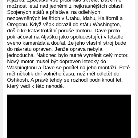
možnost létat nad jedněmi z nejkrásnějších oblastí
Spojených států a přistával na odlehlých
nezpevněných letištích v Utahu, Idahu, Kalifornii a
Oregonu. Když však dorazil do státu Washington,
došlo ke katastrofální poruše motoru. Dave proto
pokračoval na Aljašku jako spolucestující v letadle
svého kamaráda a doufal, že jeho vlastní stroj bude
do návratu opraven. Jenže oprava nebyla
jednoduchá. Nakonec bylo nutné vyměnit celý motor.
Nový motor musel být dopraven letecky do
Washingtonu a Dave se podílel na jeho montáži. Poté
měl několik dní volného času, než měl odletět do
Oshkosh. A právě tehdy se rozhodl podniknout let,
který vedl k této nehodě.