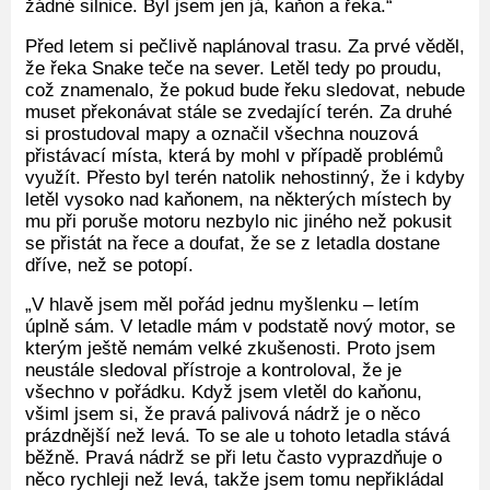
žádné silnice. Byl jsem jen já, kaňon a řeka.“
Před letem si pečlivě naplánoval trasu. Za prvé věděl,
že řeka Snake teče na sever. Letěl tedy po proudu,
což znamenalo, že pokud bude řeku sledovat, nebude
muset překonávat stále se zvedající terén. Za druhé
si prostudoval mapy a označil všechna nouzová
přistávací místa, která by mohl v případě problémů
využít. Přesto byl terén natolik nehostinný, že i kdyby
letěl vysoko nad kaňonem, na některých místech by
mu při poruše motoru nezbylo nic jiného než pokusit
se přistát na řece a doufat, že se z letadla dostane
dříve, než se potopí.
„V hlavě jsem měl pořád jednu myšlenku – letím
úplně sám. V letadle mám v podstatě nový motor, se
kterým ještě nemám velké zkušenosti. Proto jsem
neustále sledoval přístroje a kontroloval, že je
všechno v pořádku. Když jsem vletěl do kaňonu,
všiml jsem si, že pravá palivová nádrž je o něco
prázdnější než levá. To se ale u tohoto letadla stává
běžně. Pravá nádrž se při letu často vyprazdňuje o
něco rychleji než levá, takže jsem tomu nepřikládal