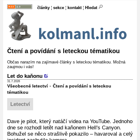
články
¦
sekce
¦
kontakt
¦
Hledat
Čtení a povídání s leteckou tématikou
Občas narazím na zajímavé články s leteckou tématikou. Možná
zaujmou i vás!
Let do kaňonu
31.7.2026
-
Všeobecné letectví
Čtení a povídání s leteckou
tématikou
Letectví
Dave je pilot, který natáčí videa na YouTube. Jednoho
dne se rozhodl letět nad kaňonem Hell's Canyon.
Bohužel se něco strašlivě pokazilo – havaroval a celý