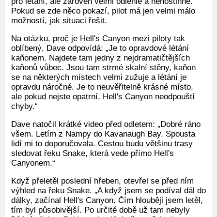
pro létání, ale zároveň velmi odlehlé a nehostinné.
Pokud se zde něco pokazí, pilot má jen velmi málo
možností, jak situaci řešit.
Na otázku, proč je Hell's Canyon mezi piloty tak
oblíbený, Dave odpovídá: „Je to opravdové létání
kaňonem. Najdete tam jedny z nejdramatičtějších
kaňonů vůbec. Jsou tam strmé skalní stěny, kaňon
se na některých místech velmi zužuje a létání je
opravdu náročné. Je to neuvěřitelně krásné místo,
ale pokud nejste opatrní, Hell's Canyon neodpouští
chyby.“
Dave natočil krátké video před odletem: „Dobré ráno
všem. Letím z Nampy do Kavanaugh Bay. Spousta
lidí mi to doporučovala. Cestou budu většinu trasy
sledovat řeku Snake, která vede přímo Hell's
Canyonem.“
Když přeletěl poslední hřeben, otevřel se před ním
výhled na řeku Snake. „A když jsem se podíval dál do
dálky, začínal Hell's Canyon. Čím hlouběji jsem letěl,
tím byl působivější. Po určité době už tam nebyly