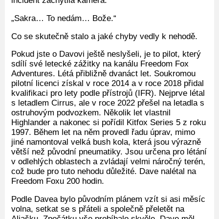
incident zachytila kamera.
„Sakra… To nedám… Bože.“
Co se skutečně stalo a jaké chyby vedly k nehodě.
Pokud jste o Davovi ještě neslyšeli, je to pilot, který
sdílí své letecké zážitky na kanálu Freedom Fox
Adventures. Létá přibližně dvanáct let. Soukromou
pilotní licenci získal v roce 2014 a v roce 2018 přidal
kvalifikaci pro lety podle přístrojů (IFR). Nejprve létal
s letadlem Cirrus, ale v roce 2022 přešel na letadla s
ostruhovým podvozkem. Několik let vlastnil
Highlander a nakonec si pořídil Kitfox Series 5 z roku
1997. Během let na něm provedl řadu úprav, mimo
jiné namontoval velká bush kola, která jsou výrazně
větší než původní pneumatiky. Jsou určena pro létání
v odlehlých oblastech a zvládají velmi náročný terén,
což bude pro tuto nehodu důležité. Dave nalétal na
Freedom Foxu 200 hodin.
Podle Davea bylo původním plánem vzít si asi měsíc
volna, setkat se s přáteli a společně přeletět na
Aljašku. Zpočátku vše probíhalo skvěle. Dave měl