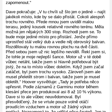
zapomenout.“
Dave pokračuje: „V tu chvíli už šlo jen o jediné – najít
jakékoli místo, kde by se dalo přistát. Cokoli alespoň
trochu rovného. Přede mnou jsem uviděl malou
terasu, jediný kousek relativně rovného terénu. Měla
možná jen nějakých 300 stop. Rozhodl jsem se. To
bude moje jediné místo pro přistání. Jenže přímo
uprostřed stál velký dub a vedle něj obrovský balvan.
Rozdělovaly tu malou rovnou plochu na dvě části.
Před sebou jsem už nic lepšího neviděl. Řekl jsem si,
že tohle je moje nejlepší šance. Motor už v té době
vůbec netáhl, takže jsem si hlavně potřeboval být
jistý, že na to místo vůbec doletím. Když jsem začal
zatáčet, byl jsem trochu vysoko. Zároveň jsem ale
musel přeletět strom i balvan, takže jsem je musel
obletět.“ Hoover vysvětluje: „Tady je potřeba něco
upřesnit. Podle záznamů z Garminu motor během
klesání přece jen produkoval asi 8 až 10 % výkonu.
Dave si to ale vůbec neuvědomoval. Byl
přesvědčený, že se vrtule pouze volně otáčí
proudícím vzduchem a motor už žádný výkon
nedává. Neznamená to, že udělal něco špatně. Jen je