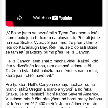
„V Boise jsem se seznámil s Tyem Furkinem a letěli
jsme spolu jeho Kitfoxem na plovácích. Přistáli jsme
na řece Snake. Vyprávěl jsem mu, že přemýšlím o
letu do Kavanaugh Bay. Řekl mi, že z oblasti Boise
se tam letí prakticky přímo přes Hell's Canyon.
Hell's Canyon jsem znal z mnoha videí. Každý, kdo
létá v divočiněn Idaha, tam alespoň jednou letěl.
Takže to byla další položka na mém seznamu míst,
která jsem chtěl navštívit.“
Pro ty, kteří Hell's Canyon neznají: nachází se na
hranici států Oregon a Idaho a vytvořila ho řeka
Snake. Je to nejhlubší říční kaňon Severní Ameriky.
V jednom místě činí převýšení od horní hrany kaňonu
až k řece téměř 2 400 metrů. Je to nádherné místo