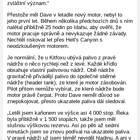
zvláštní význam.“
Přestože měl Dave v letadle nový motor, nebyl to
jeho první let. Během několika předchozích dnů s ním
nalétal přibližně 25 hodin po Idahu, aby ověřil, že
motor pracuje správně a nevykazuje žádné závady.
Nechtěl riskovat let přes Hell's Canyon s
neodzkoušeným motorem.
Je normální, že u Kitfoxu ubývá palivo z pravé
nádrže o něco rychleji než z levé. Každé křídlo
obsahuje vlastní palivovou nádrž. Obě nádrže
gravitačně přivádějí palivo do společné sběrné
nádrže (header tank), ze které je motor zásobován.
Pilot přitom nemůže vybírat, ze které nádrže bude
motor právě čerpat. Proto Dave neměl důvod se
znepokojovat, přesto ukazatele paliva dál sledoval.
„Letěl jsem kaňonem ve výšce asi 4 000 stop. Řeka
byla přibližně v 1 500 stopách, takže jsem měl
slušnou výškovou rezervu. Asi po pěti až sedmi
minutách jsem se znovu podíval na ukazatele paliva.
V pravé nádrži už jsem téměř neviděl hladinu. A ani v