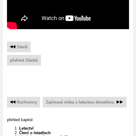
Starší
přehled článků
Rozhovory
Zajímavá videa s leteckou tématikou
přehled kapitol:
Letectví
Čtení o letadlech