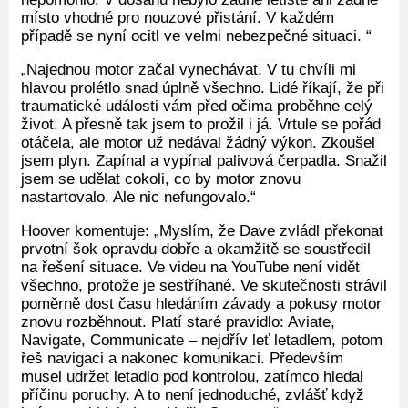
místo vhodné pro nouzové přistání. V každém
případě se nyní ocitl ve velmi nebezpečné situaci. “
„Najednou motor začal vynechávat. V tu chvíli mi
hlavou prolétlo snad úplně všechno. Lidé říkají, že při
traumatické události vám před očima proběhne celý
život. A přesně tak jsem to prožil i já. Vrtule se pořád
otáčela, ale motor už nedával žádný výkon. Zkoušel
jsem plyn. Zapínal a vypínal palivová čerpadla. Snažil
jsem se udělat cokoli, co by motor znovu
nastartovalo. Ale nic nefungovalo.“
Hoover komentuje: „Myslím, že Dave zvládl překonat
prvotní šok opravdu dobře a okamžitě se soustředil
na řešení situace. Ve videu na YouTube není vidět
všechno, protože je sestříhané. Ve skutečnosti strávil
poměrně dost času hledáním závady a pokusy motor
znovu rozběhnout. Platí staré pravidlo: Aviate,
Navigate, Communicate – nejdřív leť letadlem, potom
řeš navigaci a nakonec komunikaci. Především
musel udržet letadlo pod kontrolou, zatímco hledal
příčinu poruchy. A to není jednoduché, zvlášť když