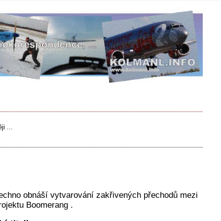
i ...
všechno obnáší vytvarování zakřivených přechodů mezi
projektu Boomerang .