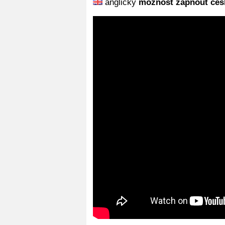
anglicky
možnost zapnout česk