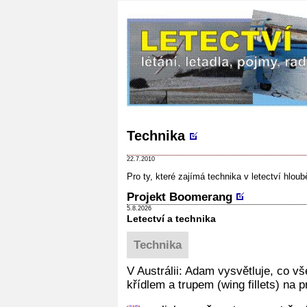
Technika
22.7.2010
Pro ty, které zajímá technika v letectví hlouběj
Projekt Boomerang
5.8.2026
Letectví a technika
Technika
V Austrálii: Adam vysvětluje, co 
křídlem a trupem (wing fillets) na 