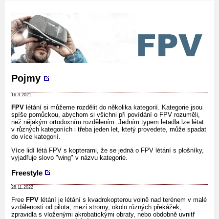
Pojmy
16.3.2021
FPV
létání si můžeme rozdělit do několika kategorií. Kategorie jsou
spíše pomůckou, abychom si všichni při povídání o FPV rozuměli,
než nějakým ortodoxním rozdělením. Jedním typem letadla lze létat
v různých kategoriích i třeba jeden let, ktetý provedete, může spadat
do více kategorií.
Více lidí létá FPV s kopterami, že se jedná o FPV létání s plošníky,
vyjadřuje slovo "wing" v názvu kategorie.
Freestyle
28.11.2022
Free
FPV
létání je létání s kvadrokopterou volně nad terénem v malé
vzdálenosti od pilota, mezi stromy, okolo různých překážek,
zpravidla s vloženými akrobatickými obraty, nebo obdobně uvnitř