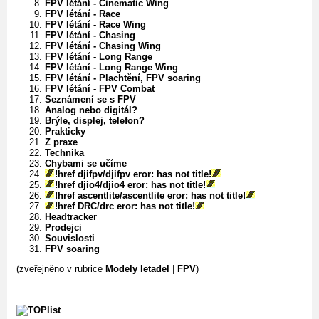
FPV létání - Cinematic Wing
FPV létání - Race
FPV létání - Race Wing
FPV létání - Chasing
FPV létání - Chasing Wing
FPV létání - Long Range
FPV létání - Long Range Wing
FPV létání - Plachtění, FPV soaring
FPV létání - FPV Combat
Seznámení se s FPV
Analog nebo digitál?
Brýle, displej, telefon?
Prakticky
Z praxe
Technika
Chybami se učíme
!href djifpv/djifpv eror: has not title!
!href djio4/djio4 eror: has not title!
!href ascentlite/ascentlite eror: has not title!
!href DRC/drc eror: has not title!
Headtracker
Prodejci
Souvislosti
FPV soaring
(zveřejněno v rubrice
Modely letadel
|
FPV
)