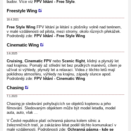
budov.
Více viz
FPV létání - Free Style
.
Freestyle Wing
18.4.2021
Free Style Wing
FPV létání je létání s plošníky volně nad terénem,
v malé vzdálenosti od pilota, mezi stromy, okolo různých překážek.
Podrobněji zde:
FPV létání - Free Style Wing
Cinematic Wing
3.6.2025
Cruising
,
Cinematic FPV
nebo
Scenic flight
, klidný a plynulý let
nad krajinou. Pomalý až střední let bez prudkých manévrů, cílem je
užívat si výhledy, plynulý let a relaxaci. Videa z těchto letů mají
poklidnou atmosféru, výhledy na krajinu, západy slunce apod.
Podrobněji zde:
FPV létání - Cinematic Wing
Chasing
7.1.2023
Chasing je sledování pohybujících se objektů kopterou a jeho
filmování. Sledovaným objektem může být model letadla, model
auta, auto, vlak ...
V České republice platí ochranná pásma kolem silnic a
železnničních tratí, je zakázáno létat podél těchto komunukací v
malé vzdálenosti. Podrobnosti zde:
Ochranná pásma - kde se