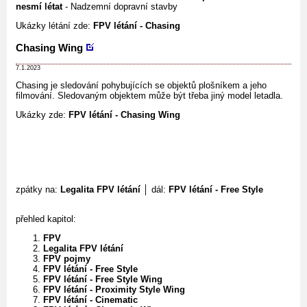
nesmí létat
- Nadzemní dopravní stavby
Ukázky létání zde:
FPV létání - Chasing
Chasing Wing
7.1.2023
Chasing je sledování pohybujících se objektů plošníkem a jeho
filmování. Sledovaným objektem může být třeba jiný model letadla.
Ukázky zde:
FPV létání - Chasing Wing
zpátky na:
Legalita FPV létání
│ dál:
FPV létání - Free Style
přehled kapitol:
FPV
Legalita FPV létání
FPV pojmy
FPV létání - Free Style
FPV létání - Free Style Wing
FPV létání - Proximity Style Wing
FPV létání - Cinematic