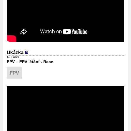
Ukázka
14.1.2023
-
FPV
FPV létání - Race
FPV