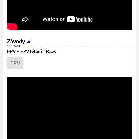
Závody
14.1.2023
-
FPV
FPV létání - Race
FPV