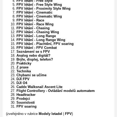
FPV létání - Free Style
FPV létání - Free Style Wing
FPV létání - Proximity Style Wing
FPV létání - Cinematic
FPV létání - Cinematic Wing
FPV létání - Race
FPV létání - Race Wing
FPV létání - Chasing
FPV létání - Chasing Wing
FPV létání - Long Range
FPV létání - Long Range Wing
FPV létání - Plachtění, FPV soaring
FPV létání - FPV Combat
Seznámení se s FPV
Analog nebo digitál?
Brýle, displej, telefon?
Prakticky
Z praxe
Technika
Chybami se učíme
DJI FPV
DJI O4
Caddx Walksnail Ascent Lite
Flight Controllery - Ovládání modelů automatem
Headtracker
Prodejci
Souvislosti
FPV soaring
(zveřejněno v rubrice
Modely letadel
|
FPV
)