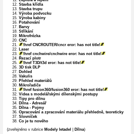
Stavba křídla
Stavba trupu
Výroba podvozku
Výroba kabiny
Potahování
Barvy
Stříkání
Mikrofrézka
CNC
!href CNCROUTER/cncr eror: has not title!
Laser
!href cnchwire/cnchwire eror: has not title!
Řezací plotr
!href T3D/t3d eror: has not title!
3D tisk DLP
Dohled
Vakulis
Přehled materiálů
Mikrořadiče
!href fusion360/fusion360 eror: has not title!
Videa s modelářskými dílenskými postupy
Tipy pro dílnu
Dílna - Adresář
Dílna - Pojmy
Opracování a zpracování materiálu přehledně, teoreticky
Slovníček
Co je tu nového
(zveřejněno v rubrice
Modely letadel
|
Dílna
)