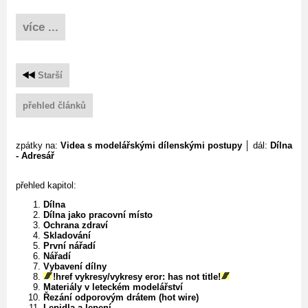
více ...
Starší
přehled článků
zpátky na:
Videa s modelářskými dílenskými postupy
│ dál:
Dílna
- Adresář
přehled kapitol:
Dílna
Dílna jako pracovní místo
Ochrana zdraví
Skladování
První nářadí
Nářadí
Vybavení dílny
!href vykresy/vykresy eror: has not title!
Materiály v leteckém modelářství
Řezání odporovým drátem (hot wire)
Lepidla a lepení