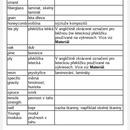
strand
fiberglass
laminát, skelný
laminát
grain
léta dřeva
honeycomb
voština
výztuže kompozitů
lite ply
překližka lehká
V angličtině zkrácené označení pro
běžnou (ne leteckou) překližku
používané na výkresech. Více viz
Materiál
.
oak
dub
pine
borovice
ply
překližka
V angličtině zkrácené označení pro
letecká
leteckou překližku používané na
výkresech. Více viz
Materiál
.
resin
pryskyřice
laminování, lamináty
specific
měrná
gravity
hmotnost;
hustota
spruce
smrk
tensile
pevnost v tahu
strength
twill
kepr
vazba tkaniny, například skelné tkaniny
Youngs
modul
modulus
pružnosti v
tahu