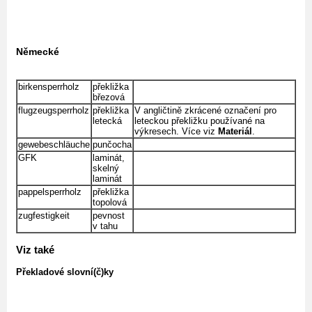
Německé
birkensperrholz
překližka
březová
flugzeugsperrholz
překližka
V angličtině zkrácené označení pro
letecká
leteckou překližku používané na
výkresech. Více viz
Materiál
.
gewebeschläuche
punčocha
GFK
laminát,
skelný
laminát
pappelsperrholz
překližka
topolová
zugfestigkeit
pevnost
v tahu
Viz také
Překladové slovní(č)ky