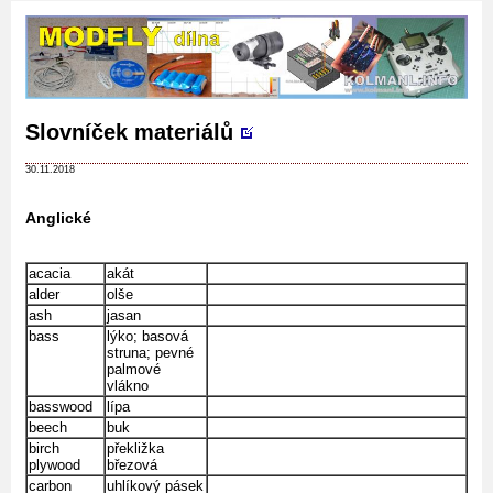
Slovníček materiálů
30.11.2018
Anglické
acacia
akát
alder
olše
ash
jasan
bass
lýko; basová
struna; pevné
palmové
vlákno
basswood
lípa
beech
buk
birch
překližka
plywood
březová
carbon
uhlíkový pásek