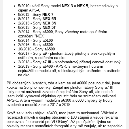
5/2010 uvádí Sony model
NEX 3
a
NEX 5
, bezzrcadlovky s
čipem APS-C
8/2011 - Sony
NEX 7
8/2012 - Sony
NEX 5R
2/2013 - Sony
NEX 3N
8/2013 - Sony
NEX 5T
2/2014 - Sony
a6000
, Sony všechny mate opuštěním
označení "NEX"
8/2014 - Sony
a5100
2/2016 - Sony
a6300
10/2016 - Sony
a6500
4/2017 - Sony
a9
- plnoformátový přístroj s bleskurychlým
ostřením, s ostřením na oko
2/2018 - Sony
a7 iii
- plnoformátový přístroj cenově dostupný
1/2019 - Sony
a6400
- APS-C s některými fíčurami
nejdražšího modelu a9, s bleskurychlým ostřením, s ostřením
na oko
Při občasných úvahách, zda a kam se od
a6000
posunout dál, jsem
koukal na Sonyho novinky. Zaujal mě plnoformátový Sony a7 III,
líbily se mi možnosti zavedené nejdražším Sony a9, ale nechtěl
jsem kvůli vybavení objektivy opustit řádu se snímačem velikosti
APS-C. A těm vyšším modelům a6300 a 6500 chyběly ty fíčury
uvedené u modelů z roku 2017 a 2018.
Když se v lednu objevil a6400, moc jsem to nezkoumal. Všichni v
recenzích mluvili o displeji otočném o 180 stupňů a všude reklama
opakovala: "fotoaparát pro VLOGery". Až po nějakém týdnu se
objevily recenze normálních fotografů a ty mě zaujaly, už to zapadalo