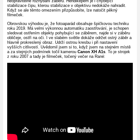
neopravitelné rozhýbání záběru. Hendikepem je i chybějící
stabilizace čipu, kterou stabilizace v objektivu nedokáže nahradit.
Když se ale těmto omezením přizpůsobíte, lze natočit pěkný
filmeček.
Obrovskou výhodou je, že fotoaparád obsahuje špičkovou techniku
roku 2019. Má velmi výkonnou automatiku zaostřování, je schopen
sledovat ostřením objekty pohybující se záběrem, najde si v záběru
obličeje, ostří na oči. I ve slabém světle dokáže održet ostrý záběr a
hlavně prokreslený obraz. Udrží ostrou kresbu i při nastavení
vyšších citlivostí. Uvědomil jsem si to, když jsem na stejném místě
a za stejných podmínek točil kamerou
Canon XH A1s
. To je strojek
z roku 2007 a tady je filmeček, točený večer na Rané: