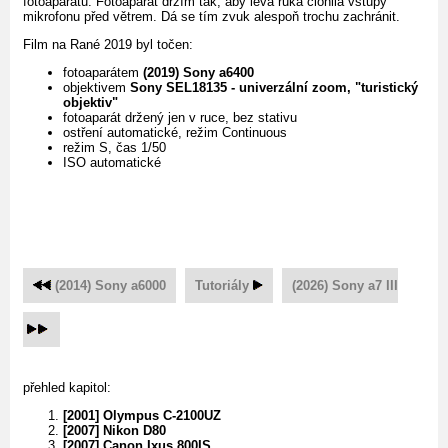
fotoaparátu. Fotoaparát držím tak, aby levá ruka clonila vstupy
mikrofonu před větrem. Dá se tím zvuk alespoň trochu zachránit.
Film na Rané 2019 byl točen:
fotoaparátem
(2019) Sony a6400
objektivem
Sony SEL18135 - univerzální zoom, "turistický
objektiv"
fotoaparát držený jen v ruce, bez stativu
ostření automatické, režim Continuous
režim S, čas 1/50
ISO automatické
(2014) Sony a6000
Tutoriály
(2026) Sony a7 III
přehled kapitol:
[2001] Olympus C-2100UZ
[2007] Nikon D80
[2007] Canon Ixus 800IS