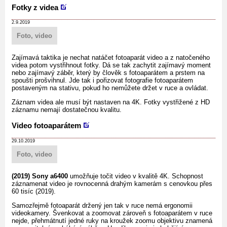
Fotky z videa
2.9.2019
Foto, video
Zajímavá taktika je nechat natáčet fotoaparát video a z natočeného
videa potom vystřihnout fotky. Dá se tak zachytit zajímavý moment
nebo zajímavý záběr, který by člověk s fotoaparátem a prstem na
spoušti prošvihnul. Jde tak i pořizovat fotografie fotoaparátem
postaveným na stativu, pokud ho nemůžete držet v ruce a ovládat.
Záznam videa ale musí být nastaven na 4K. Fotky vystřižené z HD
záznamu nemají dostatečnou kvalitu.
Video fotoaparátem
29.10.2019
Foto, video
(2019) Sony a6400
umožňuje točit video v kvalitě 4K. Schopnost
záznamenat video je rovnocenná drahým kamerám s cenovkou přes
60 tisíc (2019).
Samozřejmě fotoaparát držený jen tak v ruce nemá ergonomii
videokamery. Švenkovat a zoomovat zároveň s fotoaparátem v ruce
nejde, přehmátnutí jedné ruky na kroužek zoomu objektivu znamená