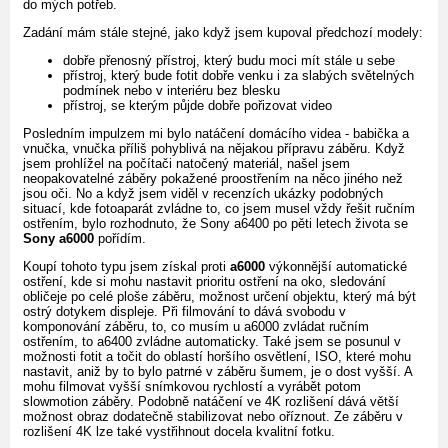
do mých potřeb.
Zadání mám stále stejné, jako když jsem kupoval předchozí modely:
dobře přenosný přístroj, který budu moci mít stále u sebe
přístroj, který bude fotit dobře venku i za slabých světelných
podmínek nebo v interiéru bez blesku
přístroj, se kterým půjde dobře pořizovat video
Posledním impulzem mi bylo natáčení domácího videa - babička a
vnučka, vnučka příliš pohyblivá na nějakou přípravu záběru. Když
jsem prohlížel na počítači natočený materiál, našel jsem
neopakovatelné záběry pokažené proostřením na něco jiného než
jsou oči. No a když jsem viděl v recenzích ukázky podobných
situací, kde fotoaparát zvládne to, co jsem musel vždy řešit ručním
ostřením, bylo rozhodnuto, že Sony a6400 po pěti letech života se
Sony a6000
pořídím.
Koupí tohoto typu jsem získal proti
a6000
výkonnější automatické
ostření, kde si mohu nastavit prioritu ostření na oko, sledování
obličeje po celé ploše záběru, možnost určení objektu, který má být
ostrý dotykem displeje. Při filmování to dává svobodu v
komponování záběru, to, co musím u a6000 zvládat ručním
ostřením, to a6400 zvládne automaticky. Také jsem se posunul v
možnosti fotit a točit do oblastí horšího osvětlení, ISO, které mohu
nastavit, aniž by to bylo patrné v záběru šumem, je o dost vyšší. A
mohu filmovat vyšší snímkovou rychlostí a vyrábět potom
slowmotion záběry. Podobně natáčení ve 4K rozlišení dává větší
možnost obraz dodatečně stabilizovat nebo oříznout. Ze záběru v
rozlišení 4K lze také vystřihnout docela kvalitní fotku.