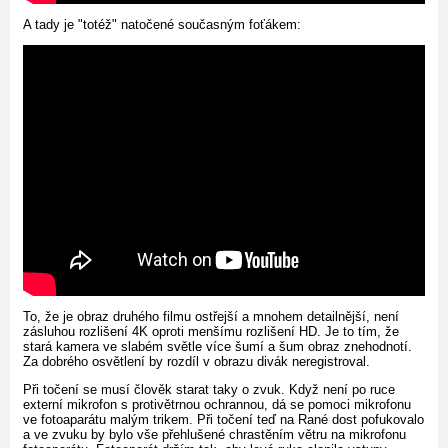
A tady je "totéž" natočené současným foťákem:
To, že je obraz druhého filmu ostřejší a mnohem detailnější, není
zásluhou rozlišení 4K oproti menšímu rozlišení HD. Je to tím, že
stará kamera ve slabém světle více šumí a šum obraz znehodnotí.
Za dobrého osvětlení by rozdíl v obrazu divák neregistroval.
Při točení se musí člověk starat taky o zvuk. Když není po ruce
externí mikrofon s protivětrnou ochrannou, dá se pomoci mikrofonu
ve fotoaparátu malým trikem. Při točení teď na Rané dost pofukovalo
a ve zvuku by bylo vše přehlušené chrastěním větru na mikrofonu