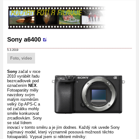
Sony a6400
5.3.2019
Foto, video
Sony
začal v roce
2010 vyrábět řadu
bezrcadlovek pod
označením
NEX
.
Fotoaparáty měly
navzdory svým
malým rozměrům
velký čip APS-C a
od začátku mohly
směle konkurovat
zrcadlovkám. Sony
se stal lídrem
inovací v tomto směru a je jím dodnes. Každý rok uvede Sony
zajímavý model, který významně posouvá možnosti těchto
fotoaparátů. Vypsal jsem si některé milníky: