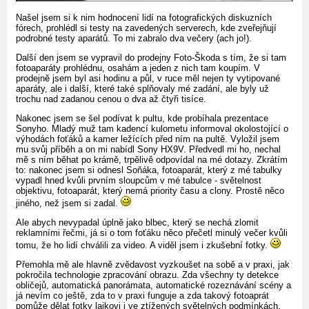
Našel jsem si k nim hodnocení lidí na fotografických diskuzních
fórech, prohlédl si testy na zavedených serverech, kde zveřejňují
podrobné testy aparátů. To mi zabralo dva večery (ach jo!).
Další den jsem se vypravil do prodejny Foto-Škoda s tím, že si tam
fotoaparáty prohlédnu, osahám a jeden z nich tam koupím. V
prodejně jsem byl asi hodinu a půl, v ruce měl nejen ty vytipované
aparáty, ale i další, které také splňovaly mé zadání, ale byly už
trochu nad zadanou cenou o dva až čtyři tisíce.
Nakonec jsem se šel podívat k pultu, kde probíhala prezentace
Sonyho. Mladý muž tam kadencí kulometu informoval okolostojící o
výhodách foťáků a kamer ležících před ním na pultě. Vyložil jsem
mu svůj příběh a on mi nabídl Sony HX9V. Předvedl mi ho, nechal
mě s ním běhat po krámě, trpělivě odpovídal na mé dotazy. Zkrátím
to: nakonec jsem si odnesl Soňáka, fotoaparát, který z mé tabulky
vypadl hned kvůli prvním sloupcům v mé tabulce - světelnost
objektivu, fotoaparát, který nemá priority času a clony. Prostě něco
jiného, než jsem si zadal.
Ale abych nevypadal úplně jako blbec, který se nechá zlomit
reklamními řečmi, já si o tom foťáku něco přečetl minulý večer kvůli
tomu, že ho lidí chválili za video. A viděl jsem i zkušební fotky.
Přemohla mě ale hlavně zvědavost vyzkoušet na sobě a v praxi, jak
pokročila technologie zpracování obrazu. Zda všechny ty detekce
obličejů, automatická panorámata, automatické rozeznávání scény a
já nevím co ještě, zda to v praxi funguje a zda takový fotoaprát
pomůže dělat fotky laikovi i ve ztížených světelných podmínkách,