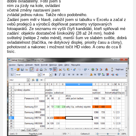
dobře ovladatelný. Fotil jsem s
ním za jízdy na kole, ovládání
včetně změny nastavení jsem
zvládal jednou rukou. Takže něco podobného.
Zadání jsem měl v hlavě, založil jsem si tabulku v Excelu a začal z
vebů prodejců a výrobců doplňovat parametry vytipovaných
fotoaparátů. Ze seznamu mi vyšli čtyři kandidáti, kteří splňovali mé
zadání: objektiv dostatečně širokoúhlý (28 až 24 mm), hodně
světelný (nelépe 2 nebo méně), menší šum ve slabém světle, dobrá
ovladatelnost (tlačítka, ne dotykový displej, priority času a clony),
pohotovost a nakonec i možnost točit HD video. A cenu do cca 8
tisíc.