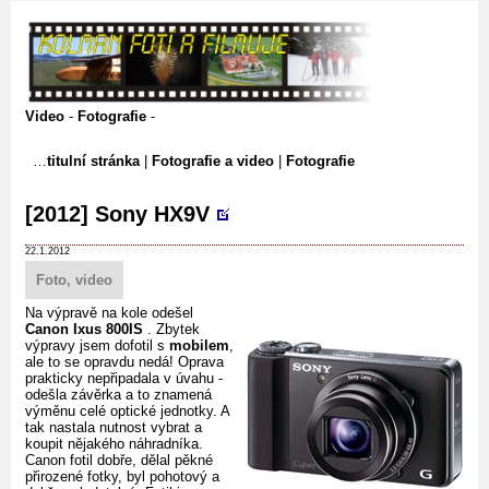
Video
-
Fotografie
-
titulní stránka
|
Fotografie a video
|
Fotografie
[2012] Sony HX9V
22.1.2012
Foto, video
Na výpravě na kole odešel
Canon Ixus 800IS
. Zbytek
výpravy jsem dofotil s
mobilem
,
ale to se opravdu nedá! Oprava
prakticky nepřipadala v úvahu -
odešla závěrka a to znamená
výměnu celé optické jednotky. A
tak nastala nutnost vybrat a
koupit nějakého náhradníka.
Canon fotil dobře, dělal pěkné
přirozené fotky, byl pohotový a