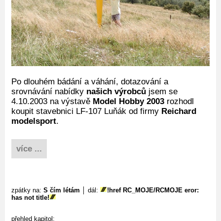
Po dlouhém bádání a váhání, dotazování a
srovnávání nabídky
našich výrobců
jsem se
4.10.2003 na výstavě
Model Hobby 2003
rozhodl
koupit stavebnici LF-107 Luňák od firmy
Reichard
modelsport
.
více ...
zpátky na:
S čím létám
│ dál:
!href RC_MOJE/RCMOJE eror:
has not title!
přehled kapitol: