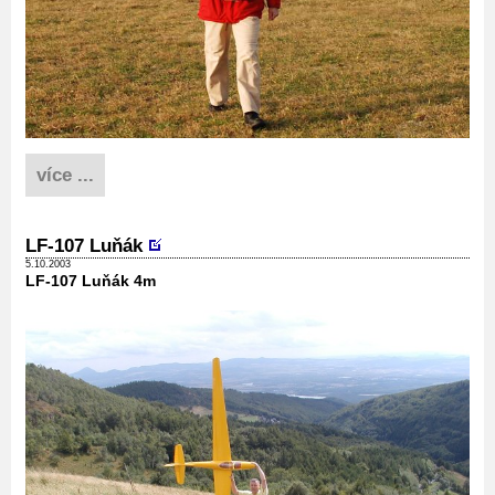
více ...
LF-107 Luňák
5.10.2003
LF-107 Luňák 4m