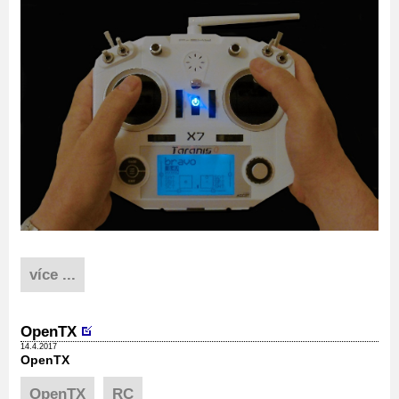
více ...
OpenTX
14.4.2017
OpenTX
OpenTX
RC