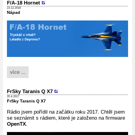
F/A-18 Hornet
23.12.2018
Nápad
více ...
FrSky Taranis Q X7
20.4.2017
FrSky Taranis Q X7
Rádio jsem pořídil na začátku roku 2017. Chtěl jsem
se seznámit s rádiem, které je založeno na firmware
OpenTX
.