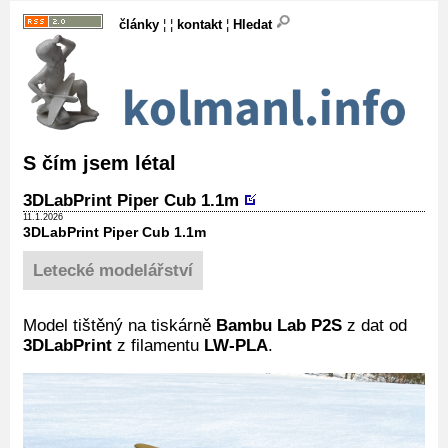
články
¦ ¦
kontakt
¦
Hledat
S čím jsem létal
3DLabPrint Piper Cub 1.1m
11.1.2026
3DLabPrint Piper Cub 1.1m
Letecké modelářství
Model tištěný na tiskárně
Bambu Lab P2S
z dat od
3DLabPrint
z filamentu
LW-PLA
.