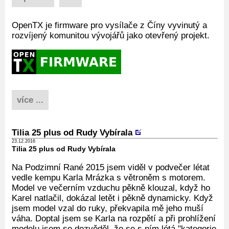
OpenTX je firmware pro vysílače z Číny vyvinutý a
rozvíjený komunitou vývojářů jako otevřený projekt.
více ...
Tilia 25 plus od Rudy Vybírala
23.12.2016
Tilia 25 plus od Rudy Vybírala
Na Podzimní Rané 2015 jsem viděl v podvečer létat
vedle kempu Karla Mrázka s větroněm s motorem.
Model ve večerním vzduchu pěkně klouzal, když ho
Karel natlačil, dokázal letět i pěkně dynamicky. Když
jsem model vzal do ruky, překvapila mě jeho muší
váha. Doptal jsem se Karla na rozpětí a při prohlížení
modelu jsem se dozvěděl, že se s ním létá "kategorie