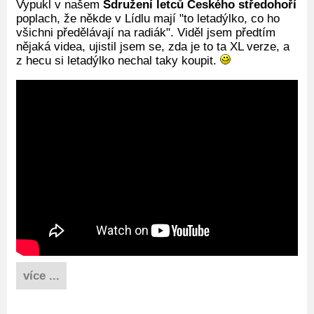
Vypukl v našem
Sdružení letců Českého středohoří
poplach, že někde v Lídlu mají "to letadýlko, co ho
všichni předělávají na radiák". Viděl jsem předtím
nějaká videa, ujistil jsem se, zda je to ta XL verze, a
z hecu si letadýlko nechal taky koupit.
více ...