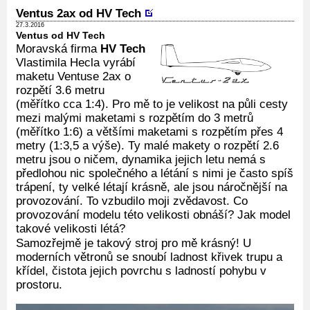
Ventus 2ax od HV Tech
27.3.2016
Ventus od HV Tech
Moravská firma
HV Tech
Vlastimila Hecla vyrábí
maketu Ventuse 2ax o
rozpětí 3.6 metru
(měřítko cca 1:4). Pro mě to je velikost na půli cesty
mezi malými maketami s rozpětím do 3 metrů
(měřítko 1:6) a většími maketami s rozpětím přes 4
metry (1:3,5 a výše). Ty malé makety o rozpětí 2.6
metru jsou o ničem, dynamika jejich letu nemá s
předlohou nic společného a létání s nimi je často spíš
trápení, ty velké létají krásně, ale jsou náročnější na
provozování. To vzbudilo moji zvědavost. Co
provozování modelu této velikosti obnáší? Jak model
takové velikosti létá?
Samozřejmě je takový stroj pro mě krásný! U
moderních větronů se snoubí ladnost křivek trupu a
křídel, čistota jejich povrchu s ladností pohybu v
prostoru.