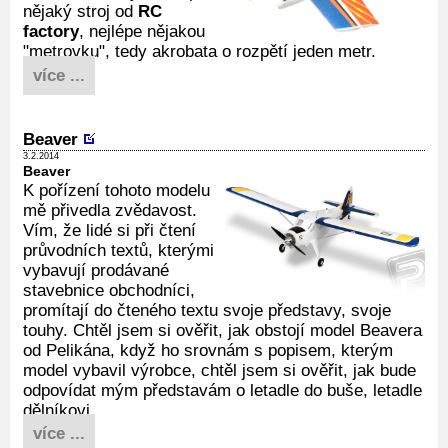
nějaký stroj od
RC
factory
, nejlépe nějakou
"metrovku", tedy akrobata o rozpětí jeden metr.
více ...
Beaver
3.2.2014
Beaver
K pořízení tohoto modelu
mě přivedla zvědavost.
Vím, že lidé si při čtení
průvodních textů, kterými
vybavují prodávané
stavebnice obchodníci,
promítají do čteného textu svoje představy, svoje
touhy. Chtěl jsem si ověřit, jak obstojí model Beavera
od Pelikána, když ho srovnám s popisem, kterým
model vybavil výrobce, chtěl jsem si ověřit, jak bude
odpovídat mým představám o letadle do buše, letadle
dělníkovi.
více ...