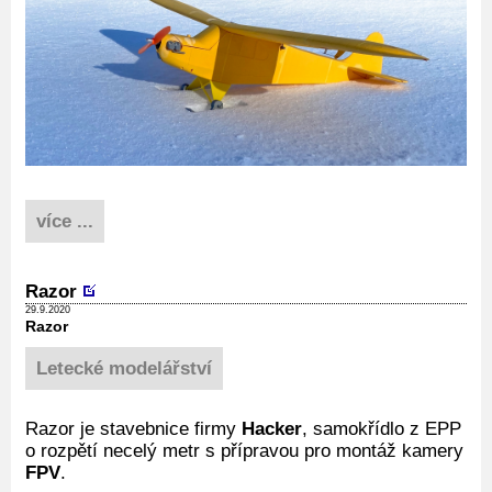
více ...
Razor
29.9.2020
Razor
Letecké modelářství
Razor je stavebnice firmy
Hacker
, samokřídlo z EPP
o rozpětí necelý metr s přípravou pro montáž kamery
FPV
.