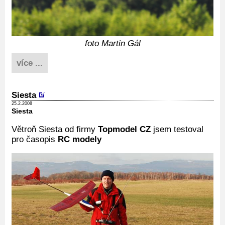
foto Martin Gál
více ...
Siesta
25.2.2008
Siesta
Větroň Siesta od firmy
Topmodel CZ
jsem testoval
pro časopis
RC modely