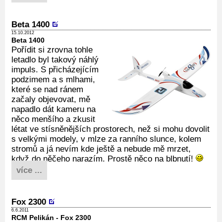
Beta 1400
15.10.2012
Beta 1400
Pořídit si zrovna tohle
letadlo byl takový náhlý
impuls. S přicházejícím
podzimem a s mlhami,
které se nad ránem
začaly objevovat, mě
napadlo dát kameru na
něco menšího a zkusit
létat ve stísněnějších prostorech, než si mohu dovolit
s velkými modely, v mlze za ranního slunce, kolem
stromů a já nevím kde ještě a nebude mě mrzet,
když do něčeho narazím. Prostě něco na blbnutí!
více ...
Fox 2300
6.6.2011
RCM Pelikán - Fox 2300