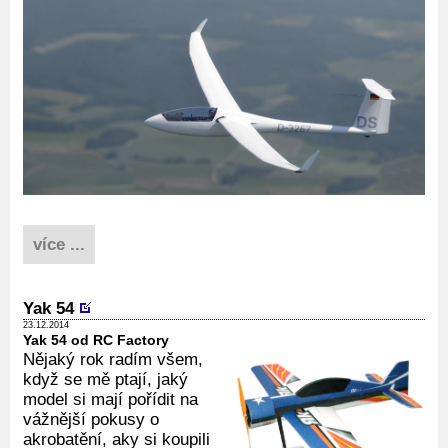
více ...
Yak 54
23.12.2014
Yak 54 od RC Factory
Nějaký rok radím všem,
když se mě ptají, jaký
model si mají pořídit na
vážnější pokusy o
akrobatění, aky si koupili