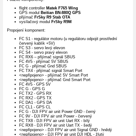
flight controller
Matek F765 Wing
GPS modul
Beitian BN-880Q GPS
přijímač
FrSky R9 Stab OTA
vysílačový modul
FrSky R9M
Propojení komponent:
FC S1 - regulátor motoru (u regulátoru odpojit prostřední
červený kablík +5V)
FC S3 - servo levý elevon
FC S4 - servo pravý elevon
FC RX6 – přijímač signál SBUS
FC 4V5 - přijímač 5V SBUS
FC G - přijímač Gnd SBUS
FC TX4 - přijímač signál Smart Port
<nepřipojeno> - přijímač 5V Smart Port
<nepřipojeno> - přijímač Gnd Smart Port
FC 4V5 - GPS 5V
FC G - GPS G
FC TX2 - GPS RX
FC RX2 - GPS TX
FC DA1 - GPS DA
FC CL1 - GPS CL
FC G - DJI FPV air unit Power GND - černý
FC 9V - DJI FPV air unit Power - červený
FC TX8 - DJI FPV air unit Uart RX - bílý
FC RX8 - DJI FPV air unit Uart TX - šedý
<nepřipojeno> - DJI FPV air unit Signal GND - hnědý
<nepřipojeno> - DJI FPV air unit DJI HDL - žlutý