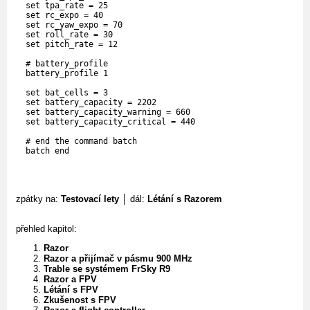
  set tpa_rate = 25

  set rc_expo = 40

  set rc_yaw_expo = 70

  set roll_rate = 30

  set pitch_rate = 12

  # battery_profile

  battery_profile 1

  set bat_cells = 3

  set battery_capacity = 2202

  set battery_capacity_warning = 660

  set battery_capacity_critical = 440

  # end the command batch

zpátky na:
Testovací lety
│ dál:
Létání s Razorem
přehled kapitol:
Razor
Razor a přijímač v pásmu 900 MHz
Trable se systémem FrSky R9
Razor a FPV
Létání s FPV
Zkušenost s FPV