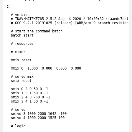
CLI:
  # version

  # INAV/MATEKF765 2.5.2 Aug  4 2020 / 10:30:32 (faaedc7cb)

  # GCC-9.2.1 20191025 (release) [ARM/arm-9-branch revision 2
  # start the command batch

  batch start

  # resources

  # mixer

  mmix reset

  mmix 0  1.000  0.000  0.000  0.000

  # servo mix

  smix reset

  smix 0 3 0 50 0 -1

  smix 1 3 1 50 0 -1

  smix 2 4 0 -50 0 -1

  smix 3 4 1 50 0 -1

  # servo

  servo 3 1000 2000 1642 -100

  servo 4 1000 2000 1525 100

  # logic
