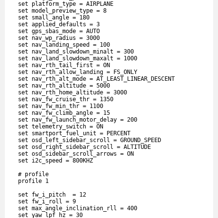
  set platform_type = AIRPLANE

  set model_preview_type = 8

  set small_angle = 180

  set applied_defaults = 3

  set gps_sbas_mode = AUTO

  set nav_wp_radius = 3000

  set nav_landing_speed = 100

  set nav_land_slowdown_minalt = 300

  set nav_land_slowdown_maxalt = 1000

  set nav_rth_tail_first = ON

  set nav_rth_allow_landing = FS_ONLY

  set nav_rth_alt_mode = AT_LEAST_LINEAR_DESCENT

  set nav_rth_altitude = 5000

  set nav_rth_home_altitude = 3000

  set nav_fw_cruise_thr = 1350

  set nav_fw_min_thr = 1100

  set nav_fw_climb_angle = 15

  set nav_fw_launch_motor_delay = 200

  set telemetry_switch = ON

  set smartport_fuel_unit = PERCENT

  set osd_left_sidebar_scroll = GROUND_SPEED

  set osd_right_sidebar_scroll = ALTITUDE

  set osd_sidebar_scroll_arrows = ON

  set i2c_speed = 800KHZ

  # profile

  profile 1

  set fw_i_pitch  = 12

  set fw_i_roll = 9

  set max_angle_inclination_rll = 400

  set yaw_lpf_hz = 30
