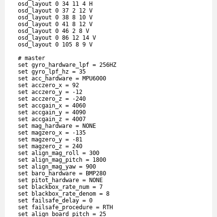
  osd_layout 0 34 11 4 H

  osd_layout 0 37 2 12 V

  osd_layout 0 38 8 10 V

  osd_layout 0 41 8 12 V

  osd_layout 0 46 2 8 V

  osd_layout 0 86 12 14 V

  osd_layout 0 105 8 9 V

  # master

  set gyro_hardware_lpf = 256HZ

  set gyro_lpf_hz = 35

  set acc_hardware = MPU6000

  set acczero_x = 92

  set acczero_y = -12

  set acczero_z = -240

  set accgain_x = 4060

  set accgain_y = 4090

  set accgain_z = 4007

  set mag_hardware = NONE

  set magzero_x = -135

  set magzero_y = -81

  set magzero_z = 240

  set align_mag_roll = 300

  set align_mag_pitch = 1800

  set align_mag_yaw = 900

  set baro_hardware = BMP280

  set pitot_hardware = NONE

  set blackbox_rate_num = 7

  set blackbox_rate_denom = 8

  set failsafe_delay = 0

  set failsafe_procedure = RTH

  set align_board_pitch = 25
