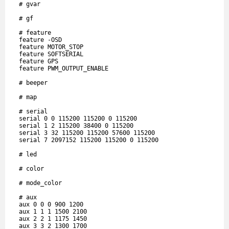
  # gvar

  # gf

  # feature

  feature -OSD

  feature MOTOR_STOP

  feature SOFTSERIAL

  feature GPS

  feature PWM_OUTPUT_ENABLE

  # beeper

  # map

  # serial

  serial 0 0 115200 115200 0 115200

  serial 1 2 115200 38400 0 115200

  serial 3 32 115200 115200 57600 115200

  serial 7 2097152 115200 115200 0 115200

  # led

  # color

  # mode_color

  # aux

  aux 0 0 0 900 1200

  aux 1 1 1 1500 2100

  aux 2 2 1 1175 1450

  aux 3 3 2 1300 1700
