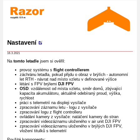
Nastavení
16.3.2021
Na
tomto letadle
jsem si ověřil:
provoz systému s
flight controllerem
záchránu letadla, pokud přijdu o obraz v brýlích - autonomní
let RTH - návrat nad místo vzletu v definované výšce
létání s FPV brýlemi
DJI FPV
OSD
: vzdálenost od místa vzletu, směr domů, zbývající
kapacita akumulátoru, aktuálně odebíraný proud, výška,
rychlost
práci s telemetrií na displeji vysílače
zpracování záznamu letu - logu z vysílače
zpracování logu z flight controlleru
ovládání kamery z vysílače: natáčení kamery do stran
zpracování videozáznamu uloženého v air unit DJI FPV
zpracování videozáznamu uloženého v brýlých DJI FPV,
vložení titulků s telemetrií
Použité komponenty: