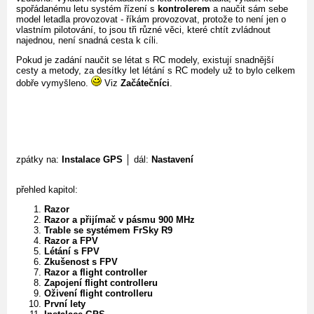
spořádanému letu systém řízení s
kontrolerem
a naučit sám sebe
model letadla provozovat - říkám provozovat, protože to není jen o
vlastním pilotování, to jsou tři různé věci, které chtít zvládnout
najednou, není snadná cesta k cíli.
Pokud je zadání naučit se létat s RC modely, existují snadnější
cesty a metody, za desítky let létání s RC modely už to bylo celkem
dobře vymyšleno.
Viz
Začátečníci
.
zpátky na:
Instalace GPS
│ dál:
Nastavení
přehled kapitol:
Razor
Razor a přijímač v pásmu 900 MHz
Trable se systémem FrSky R9
Razor a FPV
Létání s FPV
Zkušenost s FPV
Razor a flight controller
Zapojení flight controlleru
Oživení flight controlleru
První lety