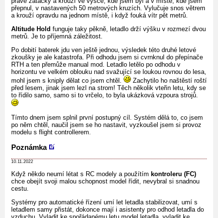
pravé zatáčky a krouží ve výšce, kde jsem byl a v místě, kde jsem
přepnul, v nastavených 50 metrových kruzích. Vylučuje snos větrem
a krouží opravdu na jednom místě, i když fouká vítr pět metrů.
Altitude Hold
funguje taky pěkně, letadlo drží výšku v rozmezí dvou
metrů. Je to příjemná záležitost.
Po dobití baterek jdu ven ještě jednou, výsledek této druhé letové
zkoušky je ale katastrofa. Při odhodu jsem si cvrnknul do přepínače
RTH a ten přemůže manual mod. Letadlo letělo po odhodu v
horizontu ve velkém oblouku nad svažující se loukou rovnou do lesa,
mohl jsem s kniply dělat co jsem chtěl.
Zachytilo ho naštěstí roští
před lesem, jinak jsem lezl na strom! Těch několik vteřin letu, kdy se
to řídilo samo, samo si to vrčelo, to byla ukázková vzpoura strojů.
Tímto dnem jsem splnil první postupný cíl. Systém dělá to, co jsem
po něm chtěl, naučil jsem se ho nastavit, vyzkoušel jsem si provoz
modelu s flight controllerem.
Poznámka
10.11.2022
Když někdo neumí létat s RC modely a použítím
kontroleru (FC)
chce obejít svoji malou schopnost model řídit, nevybral si snadnou
cestu.
Systémy pro automatické řízení umí let letadla stabilizovat, umí s
letadlem samy přistát, dokonce mají i asistenty pro odhod letadla do
vzduchu. Vyladit ke spořádanému letu model letadla, vyladit ke