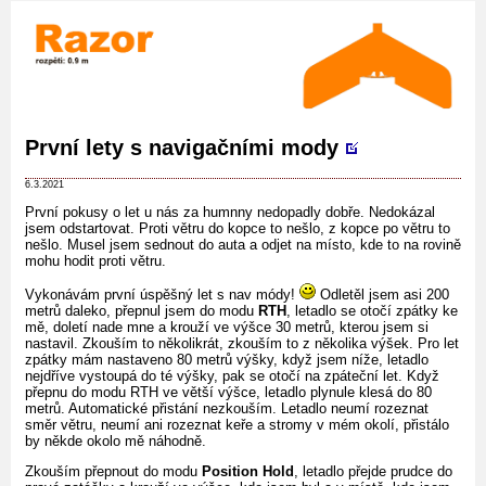
První lety s navigačními mody
6.3.2021
První pokusy o let u nás za humnny nedopadly dobře. Nedokázal
jsem odstartovat. Proti větru do kopce to nešlo, z kopce po větru to
nešlo. Musel jsem sednout do auta a odjet na místo, kde to na rovině
mohu hodit proti větru.
Vykonávám první úspěšný let s nav módy!
Odletěl jsem asi 200
metrů daleko, přepnul jsem do modu
RTH
, letadlo se otočí zpátky ke
mě, doletí nade mne a krouží ve výšce 30 metrů, kterou jsem si
nastavil. Zkouším to několikrát, zkouším to z několika výšek. Pro let
zpátky mám nastaveno 80 metrů výšky, když jsem níže, letadlo
nejdříve vystoupá do té výšky, pak se otočí na zpáteční let. Když
přepnu do modu RTH ve větší výšce, letadlo plynule klesá do 80
metrů. Automatické přistání nezkouším. Letadlo neumí rozeznat
směr větru, neumí ani rozeznat keře a stromy v mém okolí, přistálo
by někde okolo mě náhodně.
Zkouším přepnout do modu
Position Hold
, letadlo přejde prudce do