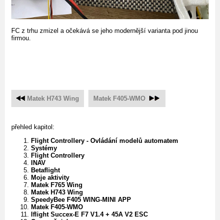
FC z trhu zmizel a očekává se jeho modernější varianta pod jinou
firmou.
Matek H743 Wing
Matek F405-WMO
přehled kapitol:
Flight Controllery - Ovládání modelů automatem
Systémy
Flight Controllery
INAV
Betaflight
Moje aktivity
Matek F765 Wing
Matek H743 Wing
SpeedyBee F405 WING-MINI APP
Matek F405-WMO
Iflight Succex-E F7 V1.4 + 45A V2 ESC