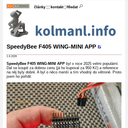
články
¦ ¦
kontakt
¦
Hledat
SpeedyBee F405 WING-MINI APP
1.6.2026
SpeedyBee F405 WING-MINI APP
byl v roce 2025 velmi populární.
Dal se koupit za dobrou cenu (já ho kupoval za 950 Kč) a reference
na něj byly dobré. A byl o něco menší a tím vhodný do větroně. Proto
jsem ho pořídil.