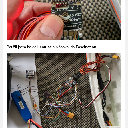
Použil jsem ho do
Lentuse
a plánoval do
Fascination
.