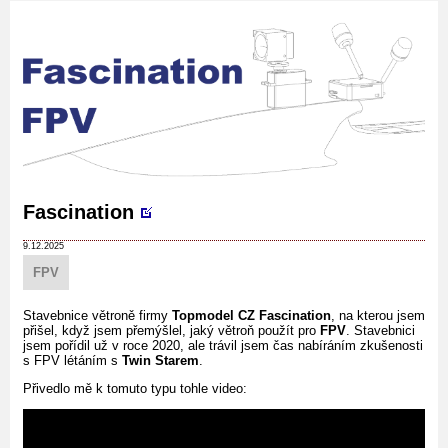
Fascination
9.12.2025
FPV
Stavebnice větroně firmy
Topmodel CZ
Fascination
, na kterou jsem
přišel, když jsem přemýšlel, jaký větroň použít pro
FPV
. Stavebnici
jsem pořídil už v roce 2020, ale trávil jsem čas nabíráním zkušenosti
s FPV létáním s
Twin Starem
.
Přivedlo mě k tomuto typu tohle video: