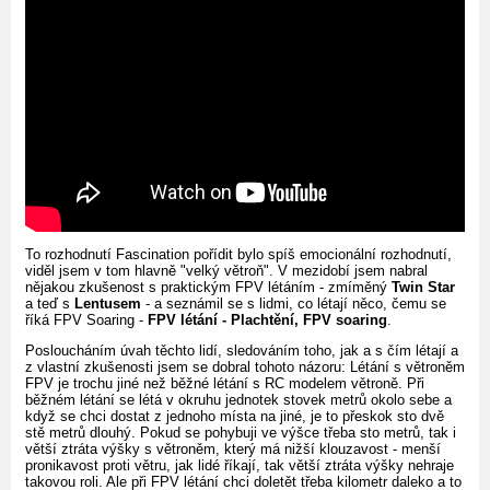
To rozhodnutí Fascination pořídit bylo spíš emocionální rozhodnutí,
viděl jsem v tom hlavně "velký větroň". V mezidobí jsem nabral
nějakou zkušenost s praktickým FPV létáním - zmíměný
Twin Star
a teď s
Lentusem
- a seznámil se s lidmi, co létají něco, čemu se
říká FPV Soaring -
FPV létání - Plachtění, FPV soaring
.
Posloucháním úvah těchto lidí, sledováním toho, jak a s čím létají a
z vlastní zkušenosti jsem se dobral tohoto názoru: Létání s větroněm
FPV je trochu jiné než běžné létání s RC modelem větroně. Při
běžném létání se létá v okruhu jednotek stovek metrů okolo sebe a
když se chci dostat z jednoho místa na jiné, je to přeskok sto dvě
stě metrů dlouhý. Pokud se pohybuji ve výšce třeba sto metrů, tak i
větší ztráta výšky s větroněm, který má nižší klouzavost - menší
pronikavost proti větru, jak lidé říkají, tak větší ztráta výšky nehraje
takovou roli. Ale při FPV létání chci doletět třeba kilometr daleko a to