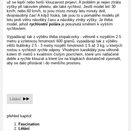
už se lepší nebo horší klouzavost projeví, A problém je nejen ztráta
výšky při takovém přeletu, ale také rychlost. Jestli model letí 30
km/h, nebo 60 km/h, to jsou místo minuty letu minuty dvě,
dvojnásobný čas! A když fouká, tak jsou to u pomalého modelu při
letu proti větru násobky času a násobky ztráty výšky. Je třeba
model, jehož
rychlostní polára
je posunutá směrem k vyšším
rychlostem.
Vypadávají tak z výběru třeba stopalcovky - větroně s rozpětím 2.5
metru a vzletovou hmotností 600 gramů, vypadávají tak z výběru
větší bublinky 2.5 - 3 metry rozpětí hmotnosti 1.5 až 3 kg, u kterých
rostou s rychlostí rychle odpory. Vhodnými kandidáty jsou větroně
kolem tří metrů s kvalitním čistým povrchem, které umí natlačené
dobře a rychle klouzat a které lze na klapkách dostatečně zpomalit,
aby se dalo přistávat i do menšího prostoru.
Létání
přehled kapitol:
Fascination
Létání