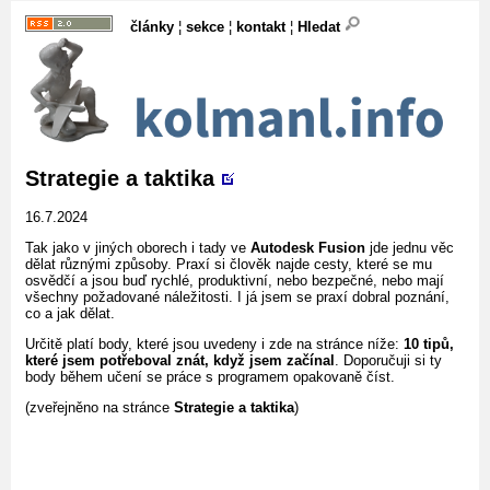
články
¦
sekce
¦
kontakt
¦
Hledat
Strategie a taktika
16.7.2024
Tak jako v jiných oborech i tady ve
Autodesk Fusion
jde jednu věc
dělat různými způsoby. Praxí si člověk najde cesty, které se mu
osvědčí a jsou buď rychlé, produktivní, nebo bezpečné, nebo mají
všechny požadované náležitosti. I já jsem se praxí dobral poznání,
co a jak dělat.
Určitě platí body, které jsou uvedeny i zde na stránce níže:
10 tipů,
které jsem potřeboval znát, když jsem začínal
. Doporučuji si ty
body během učení se práce s programem opakovaně číst.
(zveřejněno na stránce
Strategie a taktika
)