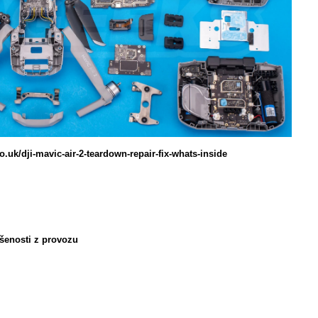
.uk/dji-mavic-air-2-teardown-repair-fix-whats-inside
šenosti z provozu