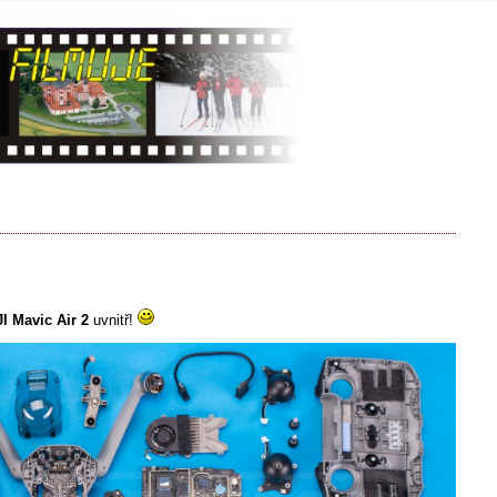
I Mavic Air 2
uvnitř!