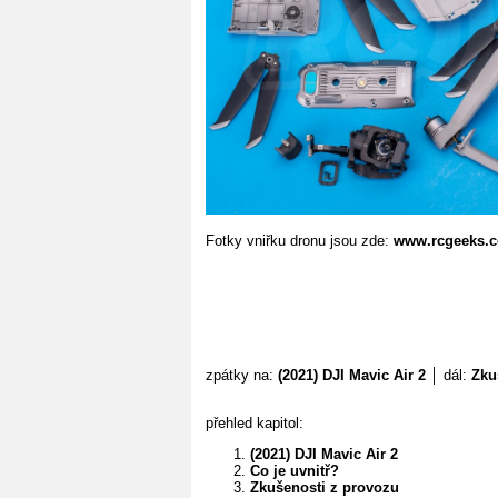
Fotky vniřku dronu jsou zde:
www.rcgeeks.co
zpátky na:
(2021) DJI Mavic Air 2
│ dál:
Zku
přehled kapitol:
(2021) DJI Mavic Air 2
Co je uvnitř?
Zkušenosti z provozu