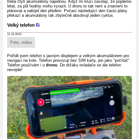
třeba čtyři akumulátory najednou. Když mi kluci zavolají, že půjdeme
létat, za půl hodiny mohu vyrazit. U dronu to tak není a znamení to
plánovat a nabíjet den předem. Počasí následující den často plány
překazí a akumulátory tak zbytečně absolvují jeden cyklus.
Velký telefon
21.10.2023
Foto, video
Pořídil jsem telefon s jasným displejem a velkým akumulátorem pro
navigaci na kole. Telefon provozuji bez SIM karty, jen jako "počítač".
Telefon používám i u
dronu
. Do držáku ovladače se ale telefon
nevejde!