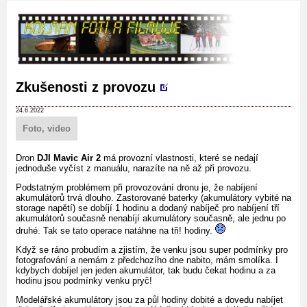
Zkušenosti z provozu
24.6.2022
Foto, video
Dron
DJI Mavic Air 2
má provozní vlastnosti, které se nedají
jednoduše vyčíst z manuálu, narazíte na ně až při provozu.
Podstatným problémem při provozování dronu je, že nabíjení
akumulátorů trvá dlouho. Zastorované baterky (akumulátory vybité na
storage napětí) se dobíjí 1 hodinu a dodaný nabíječ pro nabíjení tří
akumulátorů současně nenabíjí akumulátory současně, ale jednu po
druhé. Tak se tato operace natáhne na tři! hodiny.
Když se ráno probudím a zjistím, že venku jsou super podmínky pro
fotografování a nemám z předchozího dne nabito, mám smolíka. I
kdybych dobíjel jen jeden akumulátor, tak budu čekat hodinu a za
hodinu jsou podmínky venku pryč!
Modelářské akumulátory jsou za půl hodiny dobité a dovedu nabíjet