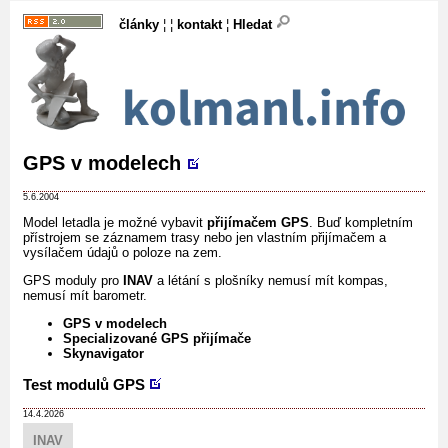
články
¦ ¦
kontakt
¦
Hledat
GPS v modelech
5.6.2004
Model letadla je možné vybavit
přijímačem GPS
. Buď kompletním
přístrojem se záznamem trasy nebo jen vlastním přijímačem a
vysílačem údajů o poloze na zem.
GPS moduly pro
INAV
a létání s plošníky nemusí mít kompas,
nemusí mít barometr.
GPS v modelech
Specializované GPS přijímače
Skynavigator
Test modulů GPS
14.4.2026
INAV