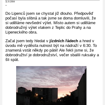
11.9.2004
-
Do Lipenců jsem se chystal již dlouho. Předpověď
počasí byla slibná a tak jsme se doma domluvili, že
si uděláme nevšední výlet. Místo autem si uděláme
dobrodružný výlet vlakem z Teplic do Prahy a na
Lipeneckého obra.
Začal jsem tedy hledat v
jízdních řádech
a hned v
úvodu mě vyděsila nutnost být na nádraží v 6:30. To
znamená vstát někdy po páté! Ale řekli jsme si, že
dobrodružtví je dobrodružství, večer sbalili ruksaky a
šli spát.