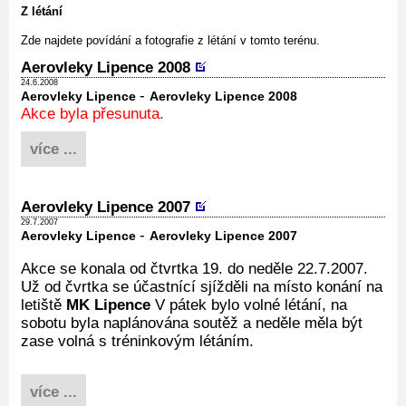
Z létání
Zde najdete povídání a fotografie z létání v tomto terénu.
Aerovleky Lipence 2008
24.6.2008
-
Aerovleky Lipence
Aerovleky Lipence 2008
Akce byla přesunuta.
více ...
Aerovleky Lipence 2007
29.7.2007
-
Aerovleky Lipence
Aerovleky Lipence 2007
Akce se konala od čtvrtka 19. do neděle 22.7.2007.
Už od čvrtka se účastnící sjížděli na místo konání na
letiště
MK Lipence
V pátek bylo volné létání, na
sobotu byla naplánována soutěž a neděle měla být
zase volná s tréninkovým létáním.
více ...