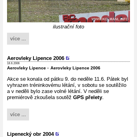
ilustrační foto
více ...
Aerovleky Lipence 2006
18.6.2006
-
Aerovleky Lipence
Aerovleky Lipence 2006
Akce se konala od pátku 9. do neděle 11.6. Pátek byl
vyhrazen tréninkovému létání, v sobotu se soutěžilo
a v neděli bylo zase volné létání. V neděli se
premiérově zkoušela soutěž
GPS přelety
.
více ...
Lipenecký obr 2004