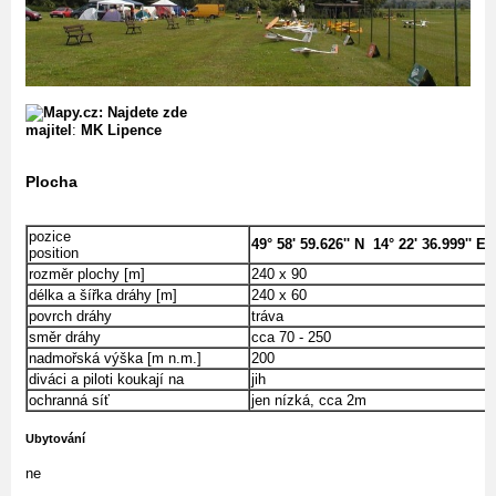
majitel
:
MK Lipence
Plocha
pozice
49° 58' 59.626'' N 14° 22' 36.999'' E
position
rozměr plochy [m]
240 x 90
délka a šířka dráhy [m]
240 x 60
povrch dráhy
tráva
směr dráhy
cca 70 - 250
nadmořská výška [m n.m.]
200
diváci a piloti koukají na
jih
ochranná síť
jen nízká, cca 2m
Ubytování
ne