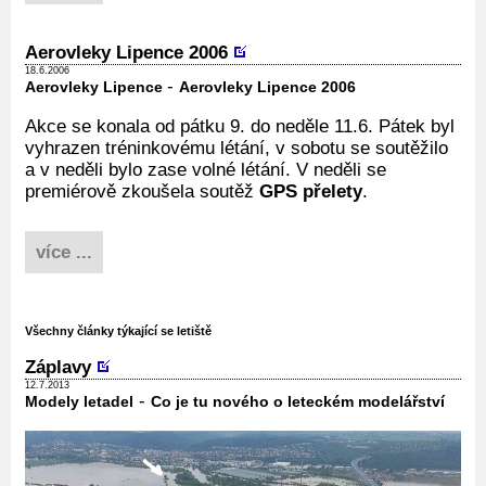
Aerovleky Lipence 2006
18.6.2006
-
Aerovleky Lipence
Aerovleky Lipence 2006
Akce se konala od pátku 9. do neděle 11.6. Pátek byl
vyhrazen tréninkovému létání, v sobotu se soutěžilo
a v neděli bylo zase volné létání. V neděli se
premiérově zkoušela soutěž
GPS přelety
.
více ...
Všechny články týkající se letiště
Záplavy
12.7.2013
-
Modely letadel
Co je tu nového o leteckém modelářství