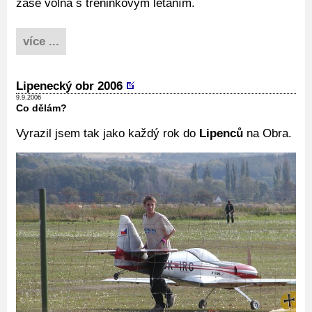
zase volná s tréninkovým létáním.
více ...
Lipenecký obr 2006
9.9.2006
Co dělám?
Vyrazil jsem tak jako každý rok do
Lipenců
na Obra.