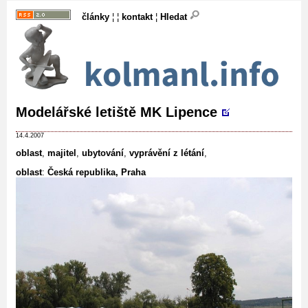
články
¦ ¦
kontakt
¦
Hledat
Modelářské letiště MK Lipence
14.4.2007
oblast
,
majitel
,
ubytování
,
vyprávění z létání
,
oblast
:
Česká republika, Praha