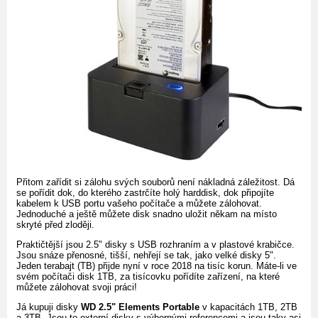
Přitom zařídit si zálohu svých souborů není nákladná záležitost. Dá
se pořídit dok, do kterého zastrčíte holý harddisk, dok připojíte
kabelem k USB portu vašeho počítače a můžete zálohovat.
Jednoduché a ještě můžete disk snadno uložit někam na místo
skryté před zloději.
Praktičtější jsou 2.5" disky s USB rozhraním a v plastové krabičce.
Jsou snáze přenosné, tišší, nehřejí se tak, jako velké disky 5".
Jeden terabajt (TB) přijde nyní v roce 2018 na tisíc korun. Máte-li ve
svém počítači disk 1TB, za tisícovku pořídíte zařízení, na které
můžete zálohovat svoji práci!
Já kupuji disky
WD 2.5" Elements Portable
v kapacitách 1TB, 2TB
a 3TB. Jsou to externí disky s výbornými referencemi a jsou taky asi