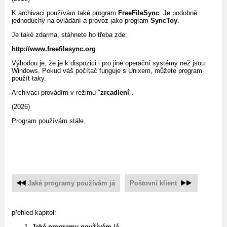
K archivaci používám také program
FreeFileSync
. Je podobně
jednoduchý na ovládání a provoz jako program
SyncToy
.
Je také zdarma, stáhnete ho třeba zde:
http://www.freefilesync.org
Výhodou je, že je k dispozici i pro jiné operační systémy než jsou
Windows. Pokud váš počítač funguje s Unixem, můžete program
použít taky.
Archivaci provádím v režimu "
zrcadlení
".
(2026)
Program používám stále.
Jaké programy používám já
Poštovní klient
přehled kapitol:
Jaké programy používám já