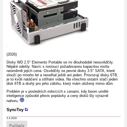
(2026)
Disky WD 2.5" Elements Portable se mi dlouhodobě neosvědčily.
Nějaké odešly. Navíc s rostoucí požadovanou kapacitou rostla
neúměrně jejich cena. Osvědčily se pevné disky 3.5" SATA, které
slouží po mnoho let a neselhal ještě ani jeden. Provozuji disky 6TB,
je to kvůli natáčení a střihání videa. Na všechno ostatní stačí jeden
disk 6TB a druhý pro jeho zálohu, který mám uložený mimo dům.
Problém je v posledních měsících s cenami, kdy boom umělé
inteligence způsobil převis poptávky a ceny disků šly výrazně
nahoru.
SyncToy
3.4.2016
Počítače