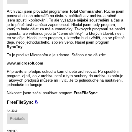
Archivaci jsem prováděl programem
Total Commander
. Ručně jsem
porovnal obsah adresářů na disku v počítači a v archivu a ručně
jsem spustil kopírování. To ale vyžaduje nějaké soustředění a čas a
je to příležitost na něco zapomenout. Hledal jsem tedy program,
který to bude dělat za mě automaticky. Takových programů se nabízí
spousta, ale většinou jsou to "černé skříňky", u kterých člověk neví,
co se děje. Hledal jsem program, u kterého budu vědět, co se přesně
děje, něco jednoduchého, spolehlivého. Našel jsem program
SyncToy
.
To je produkt Microsoftu a je zdarma. Stáhnout se dá zde:
www.microsoft.com
Připravíte si předpis odkud a kam chcete archivovat. Po spuštění
program zjistí, co v archivu není a tyto soubory do archivu zkopíruje.
Takových předpisů můžete mí i víc. Je to jednoduché na nastavení,
jednoduše to funguje.
Nakonec jsem začal používat program
FreeFileSync
.
FreeFileSync
4.4.2016
Počítače
(2016)