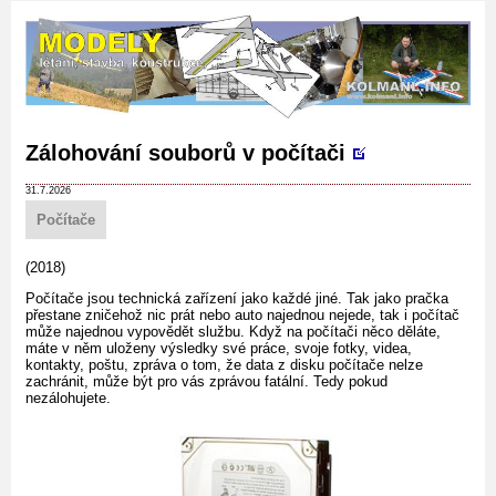
Zálohování souborů v počítači
31.7.2026
Počítače
(2018)
Počítače jsou technická zařízení jako každé jiné. Tak jako pračka
přestane zničehož nic prát nebo auto najednou nejede, tak i počítač
může najednou vypovědět službu. Když na počítači něco děláte,
máte v něm uloženy výsledky své práce, svoje fotky, videa,
kontakty, poštu, zpráva o tom, že data z disku počítače nelze
zachránit, může být pro vás zprávou fatální. Tedy pokud
nezálohujete.