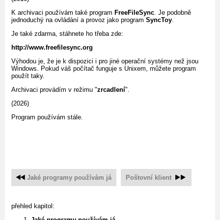
K archivaci používám také program
FreeFileSync
. Je podobně
jednoduchý na ovládání a provoz jako program
SyncToy
.
Je také zdarma, stáhnete ho třeba zde:
http://www.freefilesync.org
Výhodou je, že je k dispozici i pro jiné operační systémy než jsou
Windows. Pokud váš počítač funguje s Unixem, můžete program
použít taky.
Archivaci provádím v režimu "
zrcadlení
".
(2026)
Program používám stále.
Jaké programy používám já
Poštovní klient
přehled kapitol:
Jaké programy používám já