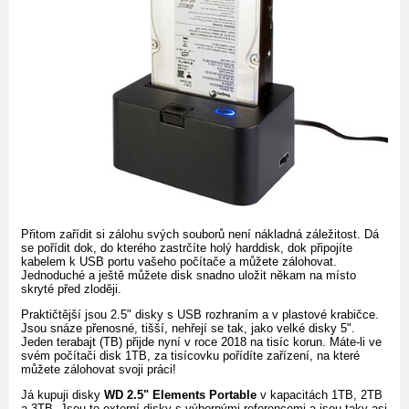
Přitom zařídit si zálohu svých souborů není nákladná záležitost. Dá
se pořídit dok, do kterého zastrčíte holý harddisk, dok připojíte
kabelem k USB portu vašeho počítače a můžete zálohovat.
Jednoduché a ještě můžete disk snadno uložit někam na místo
skryté před zloději.
Praktičtější jsou 2.5" disky s USB rozhraním a v plastové krabičce.
Jsou snáze přenosné, tišší, nehřejí se tak, jako velké disky 5".
Jeden terabajt (TB) přijde nyní v roce 2018 na tisíc korun. Máte-li ve
svém počítači disk 1TB, za tisícovku pořídíte zařízení, na které
můžete zálohovat svoji práci!
Já kupuji disky
WD 2.5" Elements Portable
v kapacitách 1TB, 2TB
a 3TB. Jsou to externí disky s výbornými referencemi a jsou taky asi