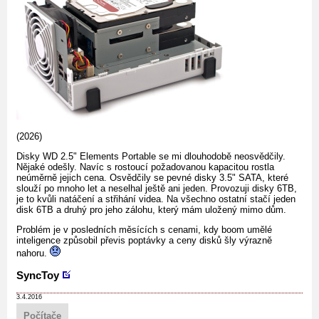
(2026)
Disky WD 2.5" Elements Portable se mi dlouhodobě neosvědčily.
Nějaké odešly. Navíc s rostoucí požadovanou kapacitou rostla
neúměrně jejich cena. Osvědčily se pevné disky 3.5" SATA, které
slouží po mnoho let a neselhal ještě ani jeden. Provozuji disky 6TB,
je to kvůli natáčení a střihání videa. Na všechno ostatní stačí jeden
disk 6TB a druhý pro jeho zálohu, který mám uložený mimo dům.
Problém je v posledních měsících s cenami, kdy boom umělé
inteligence způsobil převis poptávky a ceny disků šly výrazně
nahoru.
SyncToy
3.4.2016
Počítače