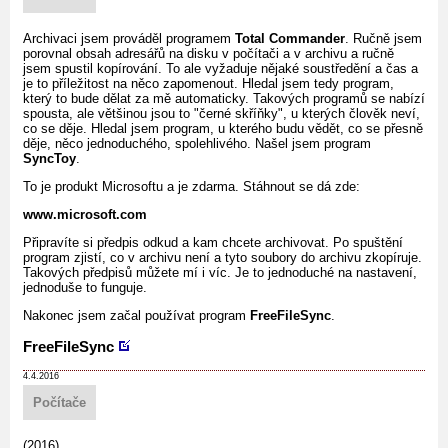
Archivaci jsem prováděl programem
Total Commander
. Ručně jsem
porovnal obsah adresářů na disku v počítači a v archivu a ručně
jsem spustil kopírování. To ale vyžaduje nějaké soustředění a čas a
je to příležitost na něco zapomenout. Hledal jsem tedy program,
který to bude dělat za mě automaticky. Takových programů se nabízí
spousta, ale většinou jsou to "černé skříňky", u kterých člověk neví,
co se děje. Hledal jsem program, u kterého budu vědět, co se přesně
děje, něco jednoduchého, spolehlivého. Našel jsem program
SyncToy
.
To je produkt Microsoftu a je zdarma. Stáhnout se dá zde:
www.microsoft.com
Připravíte si předpis odkud a kam chcete archivovat. Po spuštění
program zjistí, co v archivu není a tyto soubory do archivu zkopíruje.
Takových předpisů můžete mí i víc. Je to jednoduché na nastavení,
jednoduše to funguje.
Nakonec jsem začal používat program
FreeFileSync
.
FreeFileSync
4.4.2016
Počítače
(2016)