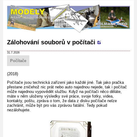
Zálohování souborů v počítači
31.7.2026
Počítače
(2018)
Počítače jsou technická zařízení jako každé jiné. Tak jako pračka
přestane zničehož nic prát nebo auto najednou nejede, tak i počítač
může najednou vypovědět službu. Když na počítači něco děláte,
máte v něm uloženy výsledky své práce, svoje fotky, videa,
kontakty, poštu, zpráva o tom, že data z disku počítače nelze
zachránit, může být pro vás zprávou fatální. Tedy pokud
nezálohujete.