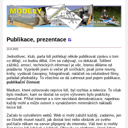
Publikace, prezentace
13.8.2022
Jednotlivec, klub, parta lidí potřebují někde publikovat zprávu o tom
co dělají, co budou dělat, čím se zabývají, co dokázali. Sdílení
zážitků, emocí, technických informací je věc, kterou děláme od
pradávna. Vyprávěli jsem si večer při svíčkách, psali jsme noviny,
knihy, vydávali časopisy, fotografovali, natáčeli na celuloidové filmy,
pořádali přednášky. To všechno se dá zahrnout pod pojem publikace,
publikační činnost
.
Medium, které oslovovalo nejvíce lidí, byl rozhlas a televize. To však
bylo medium, kam se dostat se svým výtvorem bylo prakticky
nemožné. Přišel internet a s ním nevídaná demokratizace, najednou
každý mohl a může oslovit s vynaložením minimálních nákladů
tisíce lidí.
Začalo to vytvářením webů. Web si mohl založit každý, zadarmo, jen
se člověk musel naučit, jak dostat text nebo obrázek ze svého
počítače někam na server připojený do internetu. Váš text si mohly