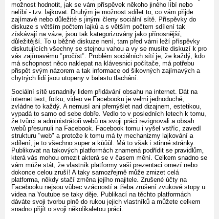
možnost hodnotit, jak se vám příspěvek někoho jiného líbí nebo
nelíbí - tzv. lajkovat. Druhým je možnost sdílet to, co vám přijde
zajímavé nebo důležité s jinými členy sociální sítě. Příspěvky do
diskuze s větším počtem lajků a s větším počtem sdílení tak
získávají na váze, jsou tak kategorizovány jako přínosnější,
důležitější. To u běžné diskuze není, tam před vámi leží příspěvky
diskutujících všechny se stejnou vahou a vy se musíte diskuzí k pro
vás zajímavému "pročíst". Problém sociálních sítí je, že každý, kdo
má schopnost něco naklepat na klávesnici počítače, má potřebu
přispět svým názorem a tak informace od šikovných zajímavých a
chytrých lidí jsou utopeny v balastu tlachání.
Sociální sítě usnadnily lidem přidávání obsahu na internet. Dát na
internet text, fotku, video ve Facebooku je velmi jednoduché,
zvládne to každý. A nemusí ani přemýšlet nad dizajnem, estetikou,
vypadá to samo od sebe dobře. Vedlo to v posledních letech k tomu,
že tvůrci a administrátoři webů na svoji práci rezignovali a obsah
webů přesunuli na Facebook. Facebook tomu i vyšel vstříc, zavedl
strukturu "web" a protože k tomu má ty mechanizmy lajkování a
sdílení, je to všechno super a kůůůl. Má to však i stinné stránky.
Publikovat na takových platformách znamená podřídit se pravidlům,
která vás mohou omezit akterá se v časem mění. Celkem snadno se
vám může stát, že vlastník platformy vaši prezentaci omezí nebo
dokonce celou zruší! A taky samozřejmě může zmizet celá
platforma, někdy stačí změna jejího majitele. Zrušené účty na
Facebooku nejsou vůbec vzácností a třeba zrušení zvukové stopy u
videa na Youtube se taky děje. Publikací na těchto platformách
dáváte svoji tvorbu plně do rukou jejich vlastníků a můžete celkem
snadno přijít o svoji několikaletou práci.