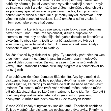
číst tisíce lidí kdykoli a kdekoli. Objevily se platformy, které lidem
nabízely nástroje, jak si vlastní web vytvořit snadněji a hezčí. Když
se internet zrychlil a bylo možné po drátech přenášet videa, objevily
se platformy specializované na přehrávání videa, kam jste mohli
nahrát vlastní video a tisíce lidí si je mohly kdykoli přehrávat. Tohle
všechno byla obrovská revoluce, která umožnila sdílet znalosti,
informace, nebo emoce každému.
Ty servery, na kterých leží vaše weby, vaše fotky, vaše videa musí
běžet dnem i nocí, musí mít výkonnost, disky a připojení do
internetu takové, aby se vše přijatelně rychle dostalo ke čtenářům a
divákům. To něco stojí a jestli to má být zadarmo pro tvůrce i
konzumenty, musí to někdo platit. Tím někdo je reklama. A když
nechcete reklamu, musíte to platit vy.
Součástí webů byly diskuzní skupiny. Ty umožnily psát něco na web
více lidem, psaním oznámení, psaním otázek, psaním odpovědí
vznikal další obsah webu. Diskuzi si zase může na svůj web dát
každý, stačí stáhnout zdarma příslušný program a a nainstalovat ho
na svůj web.
V té době vzniklo něco, čemu se říká identita. Aby bylo možné do
diskuzního fóra přispívat, bylo potřeba vytvořit si na něm svůj účet,
který zajišťuje, že nikdo jiný nemůže do diskuze něco napsat vaším
jménem. Tu identitu může tvořit vaše vlastní jméno, nebo to může
být nějaká přezdívka, ze které není patrno, o koho jde. To může být i
účel nevystupovat na internetu pod svým vlastním jménem,
anonymně. A může mít jeden člověk i více takových identit.
V roce 2006 začaly fungovat tzv sociální sítě - Facebook například.
To jsou vlastně taky diskuze, ale obohacené o dva prvky. Prvním je