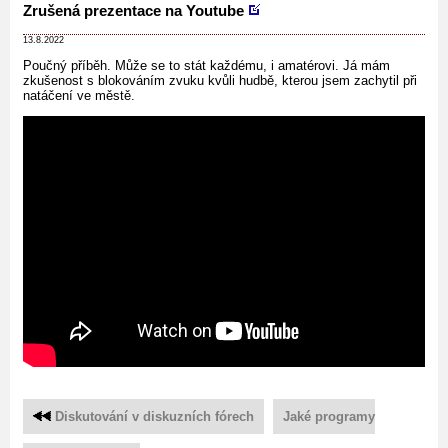
Zrušená prezentace na Youtube
13.8.2022
Poučný příběh. Může se to stát každému, i amatérovi. Já mám
zkušenost s blokováním zvuku kvůli hudbě, kterou jsem zachytil při
natáčení ve městě.
Diskutování v diskuzních fórech
Jaké programy